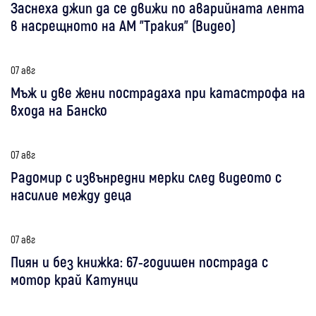
Заснеха джип да се движи по аварийната лента
в насрещното на АМ "Тракия" (Видео)
07 авг
Мъж и две жени пострадаха при катастрофа на
входа на Банско
07 авг
Радомир с извънредни мерки след видеото с
насилие между деца
07 авг
Пиян и без книжка: 67-годишен пострада с
мотор край Катунци