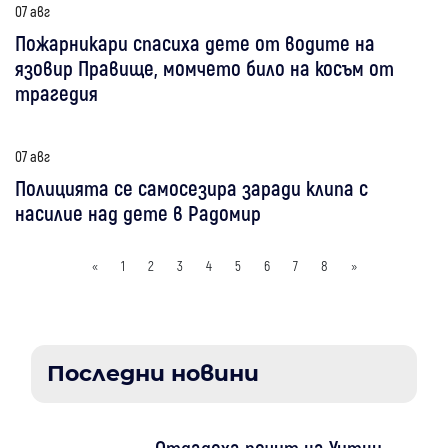
07 авг
Пожарникари спасиха дете от водите на
язовир Правище, момчето било на косъм от
трагедия
07 авг
Полицията се самосезира заради клипа с
насилие над дете в Радомир
«
1
2
3
4
5
6
7
8
»
Последни новини
Отдадоха почит на Уитни