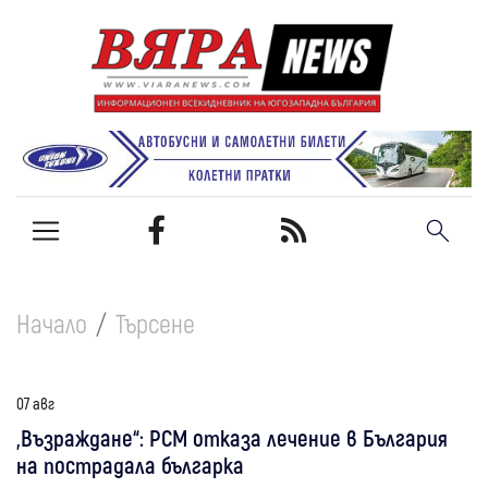
Начало
Търсене
07 авг
„Възраждане“: РСМ отказа лечение в България
на пострадала българка