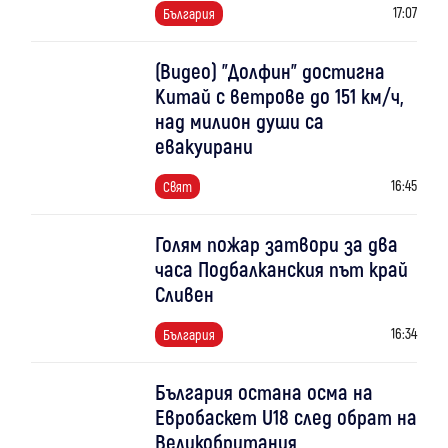
17:07
България
(Видео) "Долфин" достигна
Китай с ветрове до 151 км/ч,
над милион души са
евакуирани
16:45
Свят
Голям пожар затвори за два
часа Подбалканския път край
Сливен
16:34
България
България остана осма на
Евробаскет U18 след обрат на
Великобритания