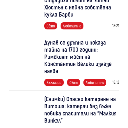
Хюстън с нейна собствена
кукла Барби
18:21
Свят
Любопитно
Дунав се дръпна и показа
тайна на 1700 години:
Римският мост на
Константин Велики излезе
наяве
18:12
България
Свят
Любопитно
(Снимки) Опасно катерене на
Витоша: катерач без въже
повика спасители на "Малкия
Винкел"