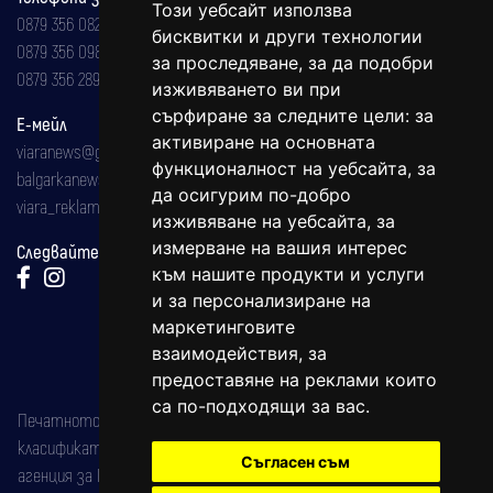
Този уебсайт използва
0879 356 082
бисквитки и други технологии
0879 356 098
за проследяване, за да подобри
0879 356 289
изживяването ви при
сърфиране за следните цели:
за
Е-мейл
активиране на основната
viaranews@gmail.com
функционалност на уебсайта
,
за
balgarkanews@gmail.com
да осигурим по-добро
viara_reklama@mail.bg
изживяване на уебсайта
,
за
измерване на вашия интерес
Следвайте ни:
към нашите продукти и услуги
и за персонализиране на
маркетинговите
взаимодействия
,
за
предоставяне на реклами които
са по-подходящи за вас
.
Печатното издание на вестника е регистрирано в националния
класификатор на печатните издания (Българска национална
Съгласен съм
агенция за ISSN) под номер: ISSN 1312-4722.