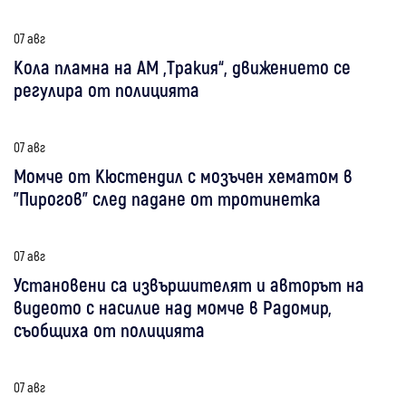
07 авг
Кола пламна на АМ „Тракия“, движението се
регулира от полицията
07 авг
Момче от Кюстендил с мозъчен хематом в
"Пирогов" след падане от тротинетка
07 авг
Установени са извършителят и авторът на
видеото с насилие над момче в Радомир,
съобщиха от полицията
07 авг