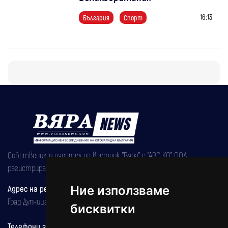
16:13
България
Спорт
Собственик и издател на вестник "Вяра" е "АВС КО" ООД,
регистрирана на 08.05.2002 година.
Адрес на редакцията
Ние използваме
Град Дупница, ул.''Христо Ботев" 43
бисквитки
Телефони за реклама и абонаменти