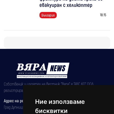
евакуиран с хеликоптер
18:15
България
Собственик и издател на вестник "Вяра" е "АВС КО" ООД,
регистрирана на 08.05.2002 година.
Адрес на редакцията
Ние използваме
Град Дупница, ул.''Христо Ботев" 43
бисквитки