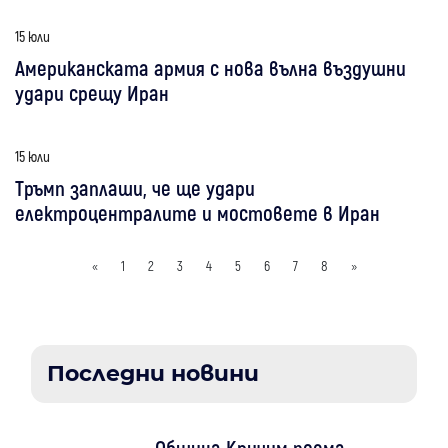
15 юли
Американската армия с нова вълна въздушни
удари срещу Иран
15 юли
Тръмп заплаши, че ще удари
електроцентралите и мостовете в Иран
«
1
2
3
4
5
6
7
8
»
Последни новини
Община Кричим поема