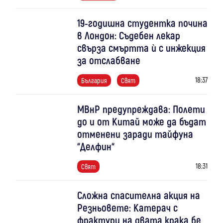
19-годишна студентка почина
в Лондон: Съдебен лекар
свърза смъртта ѝ с инжекция
за отслабване
18:37
България
Свят
МВнР предупреждава: Полети
до и от Китай може да бъдат
отменени заради тайфуна
“Делфин“
18:31
Свят
Сложна спасителна акция на
Резньовете: Катерач с
фрактури на двата крака бе