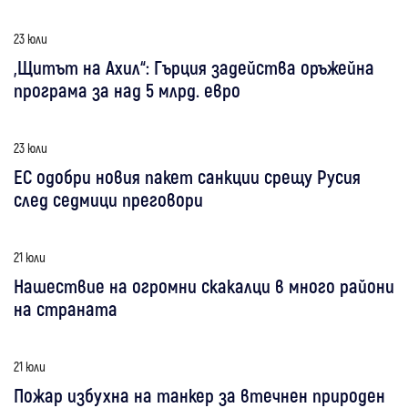
23 юли
„Щитът на Ахил“: Гърция задейства оръжейна
програма за над 5 млрд. евро
23 юли
ЕС одобри новия пакет санкции срещу Русия
след седмици преговори
21 юли
Нашествие на огромни скакалци в много райони
на страната
21 юли
Пожар избухна на танкер за втечнен природен