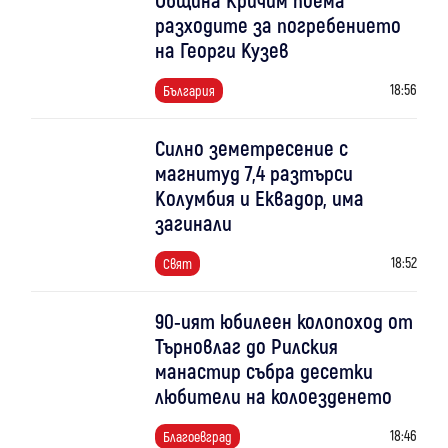
разходите за погребението
на Георги Кузев
18:56
България
Силно земетресение с
магнитуд 7,4 разтърси
Колумбия и Еквадор, има
загинали
18:52
Свят
90-ият юбилеен колопоход от
Търновлаг до Рилския
манастир събра десетки
любители на колоезденето
18:46
Благоевград