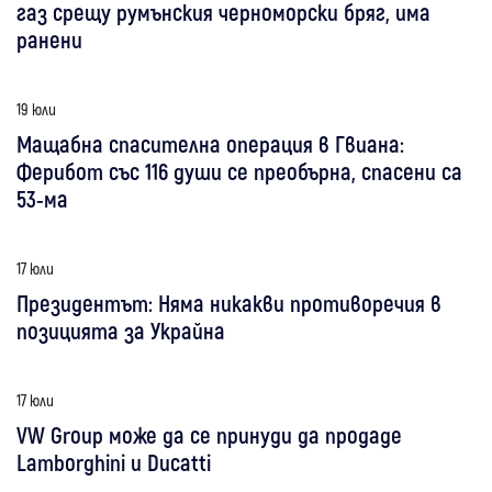
газ срещу румънския черноморски бряг, има
ранени
19 юли
Мащабна спасителна операция в Гвиана:
Ферибот със 116 души се преобърна, спасени са
53-ма
17 юли
Президентът: Няма никакви противоречия в
позицията за Украйна
17 юли
VW Group може да се принуди да продаде
Lamborghini и Ducatti