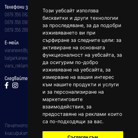
Телефони за реклама и абонаменти
Този уебсайт използва
0879 356 082
бисквитки и други технологии
0879 356 098
за проследяване, за да подобри
0879 356 289
изживяването ви при
сърфиране за следните цели:
за
Е-мейл
активиране на основната
viaranews@gmail.com
функционалност на уебсайта
,
за
balgarkanews@gmail.com
да осигурим по-добро
viara_reklama@mail.bg
изживяване на уебсайта
,
за
измерване на вашия интерес
Следвайте ни:
към нашите продукти и услуги
и за персонализиране на
маркетинговите
взаимодействия
,
за
предоставяне на реклами които
са по-подходящи за вас
.
Печатното издание на вестника е регистрирано в националния
класификатор на печатните издания (Българска национална
Съгласен съм