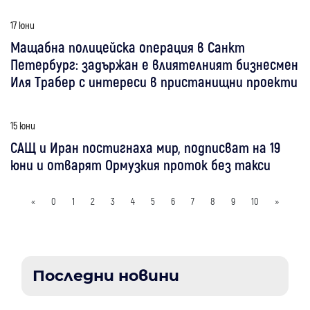
17 юни
Мащабна полицейска операция в Санкт
Петербург: задържан е влиятелният бизнесмен
Иля Трабер с интереси в пристанищни проекти
15 юни
САЩ и Иран постигнаха мир, подписват на 19
юни и отварят Ормузкия проток без такси
«
0
1
2
3
4
5
6
7
8
9
10
»
Последни новини