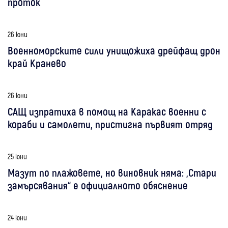
проток
26 юни
Военноморските сили унищожиха дрейфащ дрон
край Кранево
26 юни
САЩ изпратиха в помощ на Каракас военни с
кораби и самолети, пристигна първият отряд
25 юни
Мазут по плажовете, но виновник няма: „Стари
замърсявания“ е официалното обяснение
24 юни