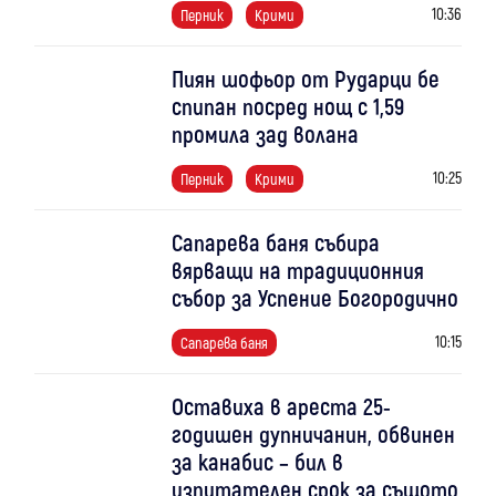
10:36
Перник
Крими
Пиян шофьор от Рударци бе
спипан посред нощ с 1,59
промила зад волана
10:25
Перник
Крими
Сапарева баня събира
вярващи на традиционния
събор за Успение Богородично
10:15
Сапарева баня
Оставиха в ареста 25-
годишен дупничанин, обвинен
за канабис – бил в
изпитателен срок за същото