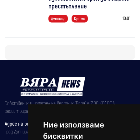
престъпление
10:01
Дупница
Крими
Собственик и издател на вестник "Вяра" е "АВС КО" ООД,
регистрирана на 08.05.2002 година.
Адрес на редакцията
Ние използваме
Град Дупница, ул.''Христо Ботев" 43
бисквитки