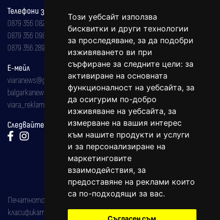
Телефони за реклама и абонаменти
Този уебсайт използва
0879 356 082
бисквитки и други технологии
0879 356 098
за проследяване, за да подобри
0879 356 289
изживяването ви при
сърфиране за следните цели:
за
Е-мейл
активиране на основната
viaranews@gmail.com
функционалност на уебсайта
,
за
balgarkanews@gmail.com
да осигурим по-добро
viara_reklama@mail.bg
изживяване на уебсайта
,
за
измерване на вашия интерес
Следвайте ни:
към нашите продукти и услуги
и за персонализиране на
маркетинговите
взаимодействия
,
за
предоставяне на реклами които
са по-подходящи за вас
.
Печатното издание на вестника е регистрирано в националния
класификатор на печатните издания (Българска национална
Съгласен съм