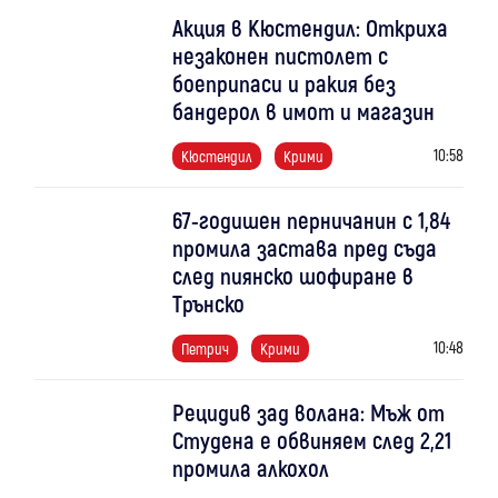
Акция в Кюстендил: Откриха
незаконен пистолет с
боеприпаси и ракия без
бандерол в имот и магазин
10:58
Кюстендил
Крими
67-годишен перничанин с 1,84
промила застава пред съда
след пиянско шофиране в
Трънско
10:48
Петрич
Крими
Рецидив зад волана: Мъж от
Студена е обвиняем след 2,21
промила алкохол