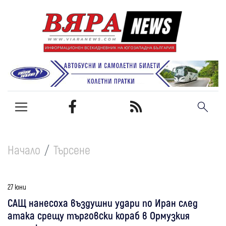
Начало
Търсене
27 юни
САЩ нанесоха въздушни удари по Иран след
атака срещу търговски кораб в Ормузкия