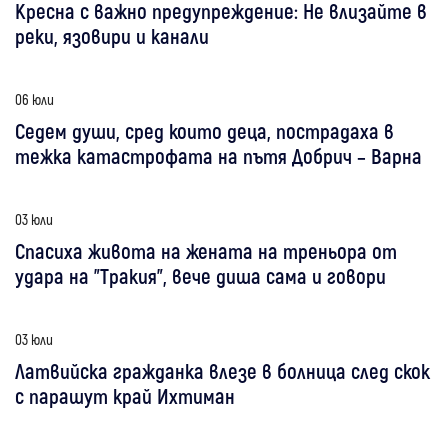
Кресна с важно предупреждение: Не влизайте в
реки, язовири и канали
06 юли
Седем души, сред които деца, пострадаха в
тежка катастрофата на пътя Добрич – Варна
03 юли
Спасиха живота на жената на треньора от
удара на "Тракия", вече диша сама и говори
03 юли
Латвийска гражданка влезе в болница след скок
с парашут край Ихтиман