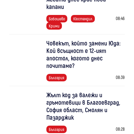
капани
08:46
Бобошево
Кюстендил
Крими
Човекът, който замени Юда:
Кой всъщност е 12-ият
апостол, когото днес
почитаме?
08:39
България
Жълт код за валежи и
гръмотевици в Благоевград,
София област, Смолян и
Пазарджик
08:28
България