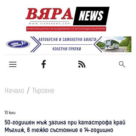
Начало
Търсене
10 юли
50-годишен мъж загина при катастрофа край
Мъглиж, в тежко състояние е 14-годишно