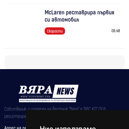
McLaren реставрира първия
си автомобил
06:48
Скорости
Собственик и издател на вестник "Вяра" е "АВС КО" ООД,
регистрирана на 08.05.2002 година.
Адрес на редакцията
Ние използваме