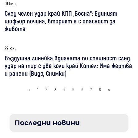
01 юли
След челен удар край КПП „Босна“: Единият
шофьор почина, вторият е с опасност за
живота
29 юни
Въздушна линейка вдигната по спешност след
удар на тир с две коли край Котел: Има жертва
и ранени (Видо, Снимки)
«
1
2
3
4
5
6
7
8
»
Последни новини