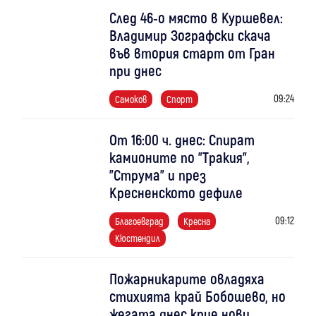
След 46-о място в Куршевел:
Владимир Зографски скача
във втория старт от Гран
при днес
09:24
Самоков
Спорт
От 16:00 ч. днес: Спират
камионите по "Тракия",
"Струма" и през
Кресненското дефиле
09:12
Благоевград
Кресна
Кюстендил
Пожарникарите овладяха
стихията край Бобошево, но
жегата днес крие нови