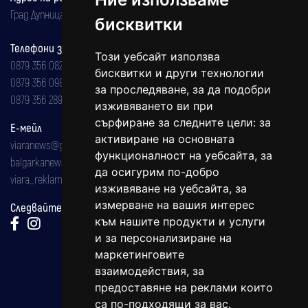
Град Дупница, ул.''Христо Ботев" 43
бисквитки
Телефони за реклама и абонаменти
Този уебсайт използва
0879 356 082
бисквитки и други технологии
0879 356 098
за проследяване, за да подобри
0879 356 289
изживяването ви при
сърфиране за следните цели:
за
Е-мейл
активиране на основната
viaranews@gmail.com
функционалност на уебсайта
,
за
balgarkanews@gmail.com
да осигурим по-добро
viara_reklama@mail.bg
изживяване на уебсайта
,
за
измерване на вашия интерес
Следвайте ни:
към нашите продукти и услуги
и за персонализиране на
маркетинговите
взаимодействия
,
за
предоставяне на реклами които
са по-подходящи за вас
.