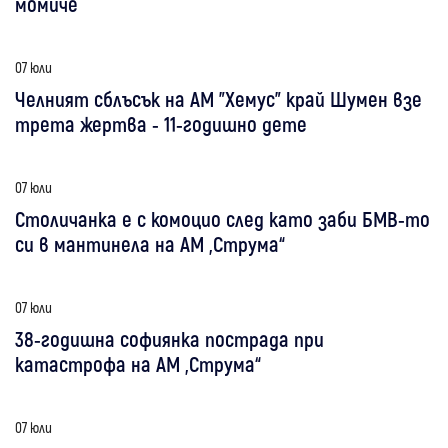
момиче
07 юли
Челният сблъсък на АМ "Хемус" край Шумен взе
трета жертва - 11-годишно дете
07 юли
Столичанка е с комоцио след като заби БМВ-то
си в мантинела на АМ „Струма“
07 юли
38-годишна софиянка пострада при
катастрофа на АМ „Струма“
07 юли