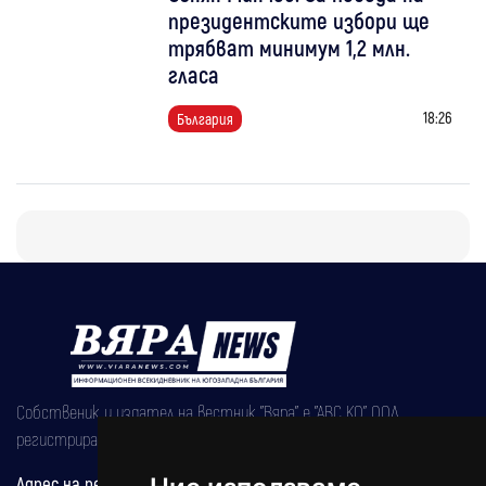
президентските избори ще
трябват минимум 1,2 млн.
гласа
18:26
България
Собственик и издател на вестник "Вяра" е "АВС КО" ООД,
регистрирана на 08.05.2002 година.
Адрес на редакцията