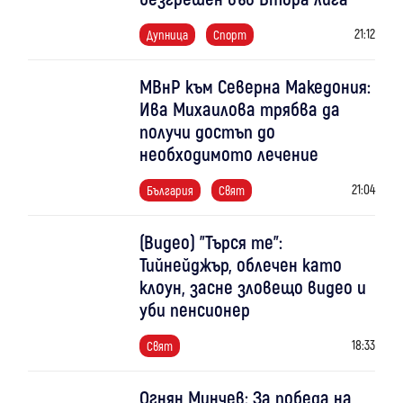
21:12
Дупница
Спорт
МВнР към Северна Македония:
Ива Михаилова трябва да
получи достъп до
необходимото лечение
21:04
България
Свят
(Видео) "Търся те":
Тийнейджър, облечен като
клоун, засне зловещо видео и
уби пенсионер
18:33
Свят
Огнян Минчев: За победа на