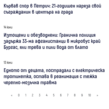
Кървав спор в Петрич: 21-годишен наряза свой
съгражданин в центъра на града
14 юни
Изтощени и обезводнени: Гранична полиция
задържа 33-ма афганистанци в микробус край
Бургас, яли трева и пили вода от блато
13 юни
Едното от децата, пострадали с електрическа
тротинетка, остава в реанимация с тежка
черепно-мозъчна травма
«
0
1
2
3
4
5
6
7
8
9
10
»