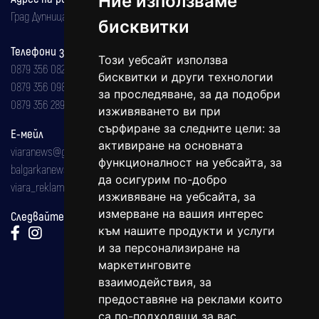
Ние използваме
Град Дупница, ул.''Христо Ботев" 43
бисквитки
Телефони за реклама и абонаменти
Този уебсайт използва
0879 356 082
бисквитки и други технологии
0879 356 098
за проследяване, за да подобри
0879 356 289
изживяването ви при
сърфиране за следните цели:
за
Е-мейл
активиране на основната
viaranews@gmail.com
функционалност на уебсайта
,
за
balgarkanews@gmail.com
да осигурим по-добро
viara_reklama@mail.bg
изживяване на уебсайта
,
за
измерване на вашия интерес
Следвайте ни:
към нашите продукти и услуги
и за персонализиране на
маркетинговите
взаимодействия
,
за
предоставяне на реклами които
са по-подходящи за вас
.