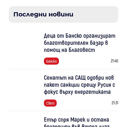
Последни новини
Деца от Банско организират
благотворителен базар в
помощ на Благовест
21:40
Банско
Сенатът на САЩ одобри нов
пакет санкции срещу Русия с
фокус върху енергетиката
21:31
Свят
Етър спря Марек и остана
безгрешен във Втора лига