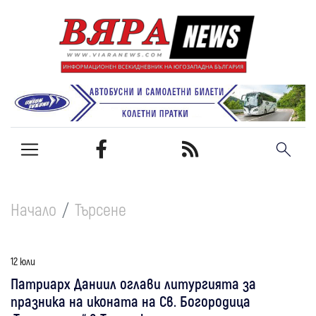
Начало
Търсене
12 юли
Патриарх Даниил оглави литургията за
празника на иконата на Св. Богородица