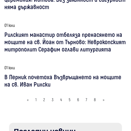
няма държавност
01 юли
Рилският манастир отбеляза пренасянето на
мощите на св. Йоан от Търново: Неврокопският
митрополит Серафим оглави литургията
01 юли
В Перник почетоха Възвръщането на мощите
на св. Иван Рилски
«
1
2
3
4
5
6
7
8
»