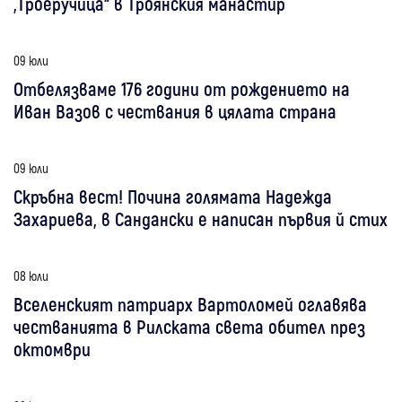
„Троеручица“ в Троянския манастир
09 юли
Отбелязваме 176 години от рождението на
Иван Вазов с чествания в цялата страна
09 юли
Скръбна вест! Почина голямата Надежда
Захариева, в Сандански е написан първия й стих
08 юли
Вселенският патриарх Вартоломей оглавява
честванията в Рилската света обител през
октомври