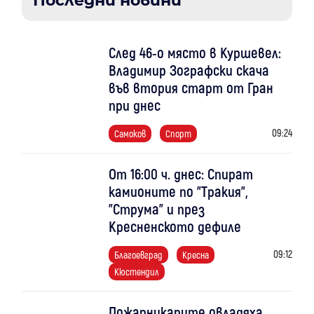
Последни новини
След 46-о място в Куршевел:
Владимир Зографски скача
във втория старт от Гран
при днес
09:24
Самоков
Спорт
От 16:00 ч. днес: Спират
камионите по "Тракия",
"Струма" и през
Кресненското дефиле
09:12
Благоевград
Кресна
Кюстендил
Пожарникарите овладяха