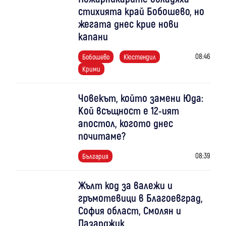
стихията край Бобошево, но
жегата днес крие нови
капани
08:46
Бобошево
Кюстендил
Крими
Човекът, който замени Юда:
Кой всъщност е 12-ият
апостол, когото днес
почитаме?
08:39
България
Жълт код за валежи и
гръмотевици в Благоевград,
София област, Смолян и
Пазарджик