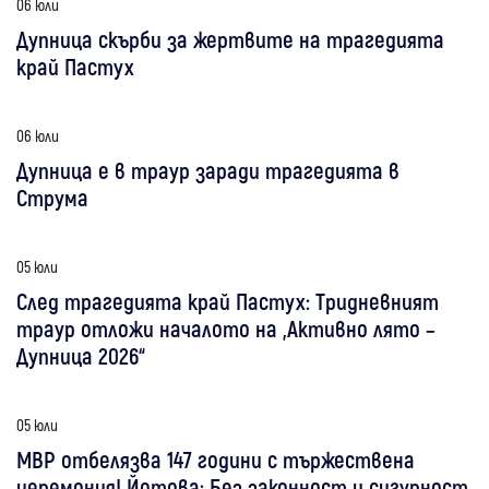
06 юли
Дупница скърби за жертвите на трагедията
край Пастух
06 юли
Дупница е в траур заради трагедията в
Струма
05 юли
След трагедията край Пастух: Тридневният
траур отложи началото на „Активно лято –
Дупница 2026“
05 юли
МВР отбелязва 147 години с тържествена
церемония! Йотова: Без законност и сигурност