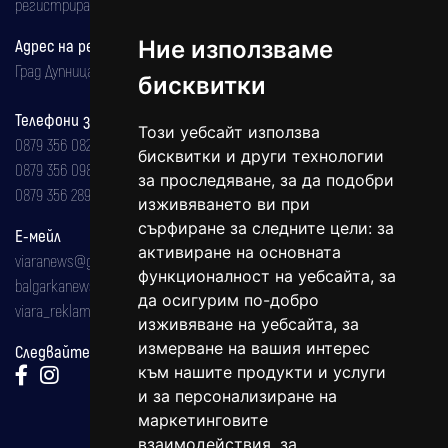
регистрирана на 08.05.2002 година.
Адрес на редакцията
Ние използваме
Град Дупница, ул.''Христо Ботев" 43
бисквитки
Телефони за реклама и абонаменти
Този уебсайт използва
0879 356 082
бисквитки и други технологии
0879 356 098
за проследяване, за да подобри
0879 356 289
изживяването ви при
сърфиране за следните цели:
за
Е-мейл
активиране на основната
viaranews@gmail.com
функционалност на уебсайта
,
за
balgarkanews@gmail.com
да осигурим по-добро
viara_reklama@mail.bg
изживяване на уебсайта
,
за
измерване на вашия интерес
Следвайте ни:
към нашите продукти и услуги
и за персонализиране на
маркетинговите
взаимодействия
,
за