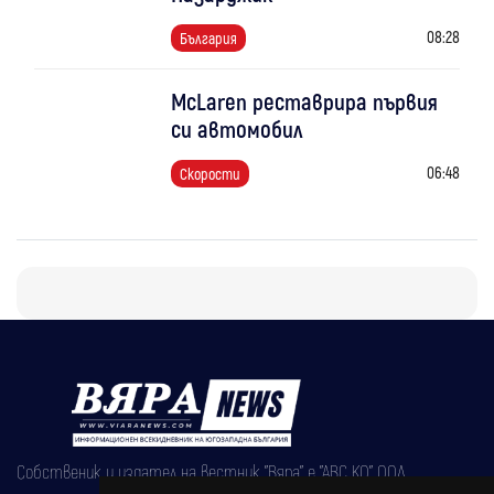
08:28
България
McLaren реставрира първия
си автомобил
06:48
Скорости
Собственик и издател на вестник "Вяра" е "АВС КО" ООД,