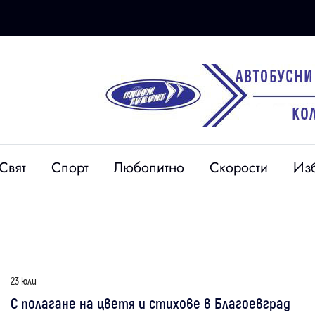
Свят
Спорт
Любопитно
Скорости
Из
23 юли
С полагане на цветя и стихове в Благоевград