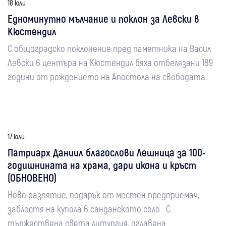
18 юли
Едноминутно мълчание и поклон за Левски в
Кюстендил
С общоградско поклонение пред паметника на Васил
Левски в центъра на Кюстендил бяха отбелязани 189
години от рождението на Апостола на свободата.
17 юли
Патриарх Даниил благослови Лешница за 100-
годишнината на храма, дари икона и кръст
(ОБНОВЕНО)
Ново разпятие, подарък от местен предприемач,
заблестя на купола в санданското село С
тържествена света литургия, оглавена