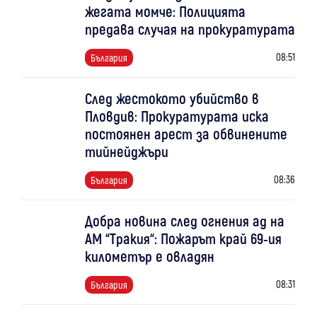
жегата момче: Полицията
предава случая на прокуратурата
08:51
България
След жестокото убийство в
Пловдив: Прокуратурата иска
постоянен арест за обвинените
тийнейджъри
08:36
България
Добра новина след огнения ад на
АМ “Тракия“: Пожарът край 69-ия
километър е овладян
08:31
България