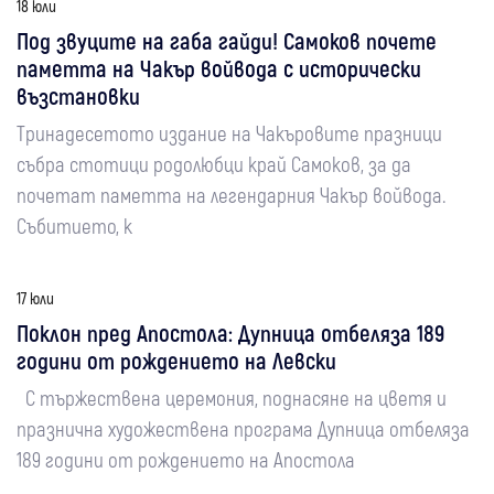
18 юли
Под звуците на габа гайди! Самоков почете
паметта на Чакър войвода с исторически
възстановки
Тринадесетото издание на Чакъровите празници
събра стотици родолюбци край Самоков, за да
почетат паметта на легендарния Чакър войвода.
Събитието, к
17 юли
Поклон пред Апостола: Дупница отбеляза 189
години от рождението на Левски
С тържествена церемония, поднасяне на цветя и
празнична художествена програма Дупница отбеляза
189 години от рождението на Апостола