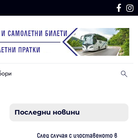
бори
Последни новини
След случая с изоставеното в