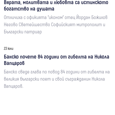
Вярата, молитвата и любовта са истинското
богатство на душата
Отличиха с офикията “иконом“ отец Йордан Божилов
Негово Светейшество Софийският митрополит и
Български патриар
23 юли
Банско почете 84 години от гибелта на Никола
Вапцаров
Банско сведе глава по повод 84 години от гибелта на
великия български поет и свой съгражданин Никола
Вапцаров.