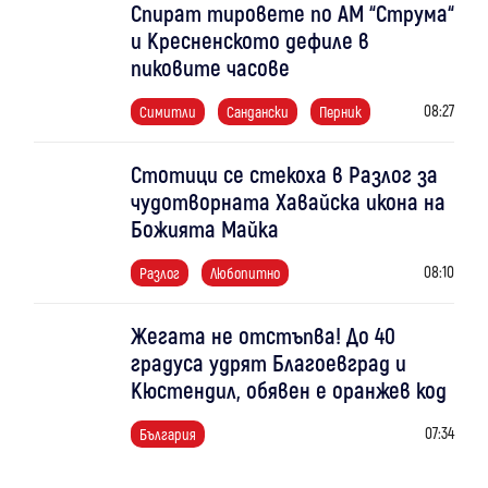
Спират тировете по АМ “Струма“
и Кресненското дефиле в
пиковите часове
08:27
Симитли
Сандански
Перник
Стотици се стекоха в Разлог за
чудотворната Хавайска икона на
Божията Майка
08:10
Разлог
Любопитно
Жегата не отстъпва! До 40
градуса удрят Благоевград и
Кюстендил, обявен е оранжев код
07:34
България