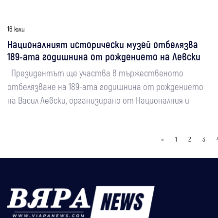
16 юли
Националният исторически музей отбелязва
189-ата годишнина от рождението на Левски
Президентът ще участва в тържественото
отбелязване на 189-ата годишнина от рождението
на Васил Левски, организирано от Националния и
«
1
2
3