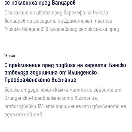
се поклониха пред Вапцаров
С полагане на цветя пред барелефа на Никола
Вапцаров на фасадата на Драматичен театър
“Никола Вапцаров“ в Благоевград се поклониха пред
18 юли
С преклонение пред подвига на героите: Банско
отбеляза годишнина от Илинденско-
Преображенското въстание
Банско отдаде почит към паметта на героите от
Илинденско-Преображенското въстание,
отбелязвайки 123-ата годишнина от избухването на
едно от най-емб