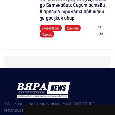
до Батановци: Съдът остави
в ареста тримата обвинени
за дръзкия обир
06
Благоевград
Дупница
авг
Перник
Собственик и издател на вестник "Вяра" е "АВС КО" ООД,
регистрирана на 08.05.2002 година.