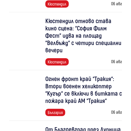
06 авг
Кюстендил
Кюстендил отново става
кино сцена: “София Филм
Фест“ идва на площад
“Велбъжд“ с четири специални
вечери
06 авг
Кюстендил
Огнен фронт край “Тракия“:
Втори военен хеликоптер
“Кугър“ се включи в битката с
пожара край АМ “Тракия“
06 авг
България
От Благоевград през Дупница