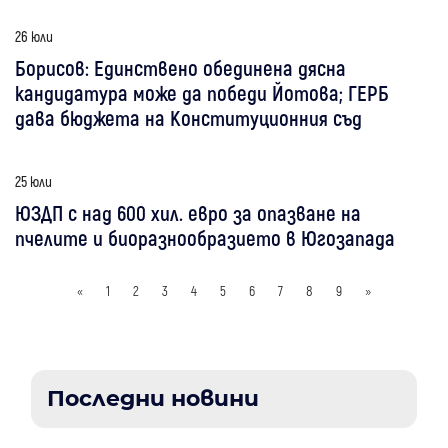
26 юли
Борисов: Единствено обединена дясна
кандидатура може да победи Йотова; ГЕРБ
дава бюджета на Конституционния съд
25 юли
ЮЗДП с над 600 хил. евро за опазване на
пчелите и биоразнообразието в Югозапада
«
1
2
3
4
5
6
7
8
9
»
Последни новини