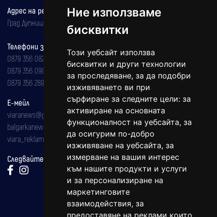
Адрес на редакцията
Ние използваме
Град Дупница, ул.''Христо Ботев" 43
бисквитки
Телефони за реклама и абонаменти
Този уебсайт използва
0879 356 082
бисквитки и други технологии
0879 356 098
за проследяване, за да подобри
0879 356 289
изживяването ви при
сърфиране за следните цели:
за
Е-мейл
активиране на основната
viaranews@gmail.com
функционалност на уебсайта
,
за
balgarkanews@gmail.com
да осигурим по-добро
viara_reklama@mail.bg
изживяване на уебсайта
,
за
измерване на вашия интерес
Следвайте ни:
към нашите продукти и услуги
и за персонализиране на
маркетинговите
взаимодействия
,
за
предоставяне на реклами които