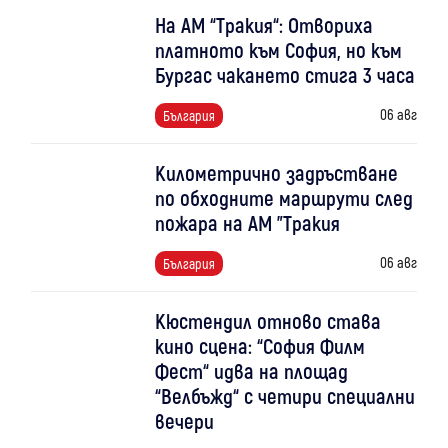
На АМ “Тракия“: Отвориха
платното към София, но към
Бургас чакането стига 3 часа
06 авг
България
Километрично задръстване
по обходните маршрути след
пожара на АМ "Тракия
06 авг
България
Кюстендил отново става
кино сцена: “София Филм
Фест“ идва на площад
“Велбъжд“ с четири специални
вечери