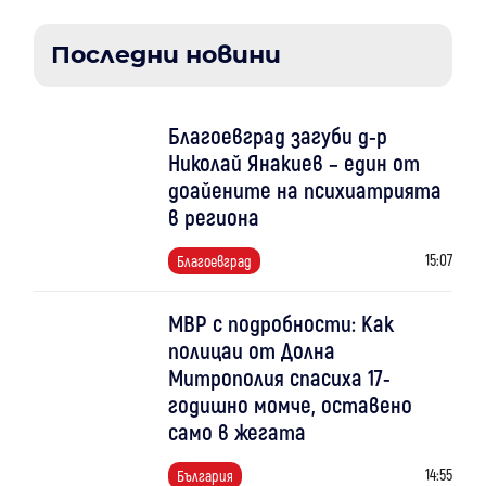
Последни новини
Благоевград загуби д-р
Николай Янакиев – един от
доайените на психиатрията
в региона
15:07
Благоевград
МВР с подробности: Как
полицаи от Долна
Митрополия спасиха 17-
годишно момче, оставено
само в жегата
14:55
България