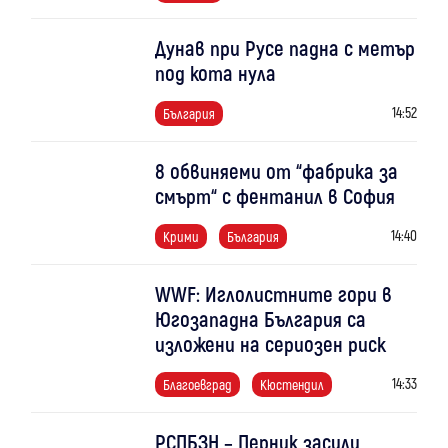
Дунав при Русе падна с метър
под кота нула
14:52
България
8 обвиняеми от “фабрика за
смърт“ с фентанил в София
14:40
Крими
България
WWF: Иглолистните гори в
Югозападна България са
изложени на сериозен риск
14:33
Благоевград
Кюстендил
РСПБЗН – Перник засили