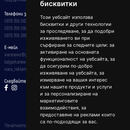
бисквитки
Телефони за реклама и абонаменти
Този уебсайт използва
0879 356 082
бисквитки и други технологии
0879 356 098
за проследяване, за да подобри
0879 356 289
изживяването ви при
сърфиране за следните цели:
за
Е-мейл
активиране на основната
viaranews@gmail.com
функционалност на уебсайта
,
за
balgarkanews@gmail.com
да осигурим по-добро
viara_reklama@mail.bg
изживяване на уебсайта
,
за
измерване на вашия интерес
Следвайте ни:
към нашите продукти и услуги
и за персонализиране на
маркетинговите
взаимодействия
,
за
предоставяне на реклами които
са по-подходящи за вас
.
Печатното издание на вестника е регистрирано в националния