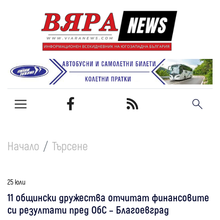
Начало
Търсене
25 юли
11 общински дружества отчитат финансовите
си резултати пред ОбС – Благоевград