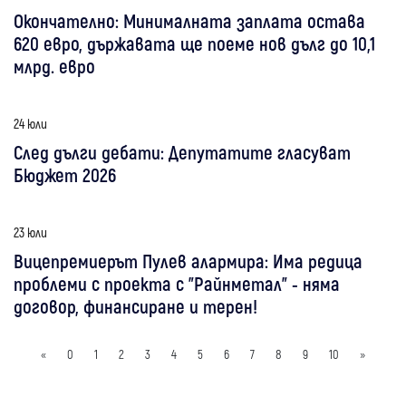
Окончателно: Минималната заплата остава
620 евро, държавата ще поеме нов дълг до 10,1
млрд. евро
24 юли
След дълги дебати: Депутатите гласуват
Бюджет 2026
23 юли
Вицепремиерът Пулев алармира: Има редица
проблеми с проекта с "Райнметал" - няма
договор, финансиране и терен!
«
0
1
2
3
4
5
6
7
8
9
10
»