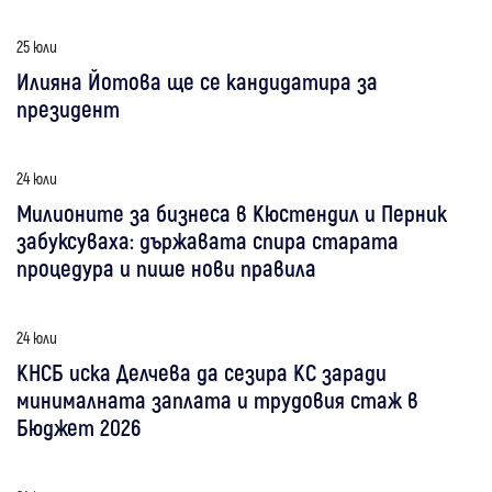
25 юли
Илияна Йотова ще се кандидатира за
президент
24 юли
Милионите за бизнеса в Кюстендил и Перник
забуксуваха: държавата спира старата
процедура и пише нови правила
24 юли
КНСБ иска Делчева да сезира КС заради
минималната заплата и трудовия стаж в
Бюджет 2026