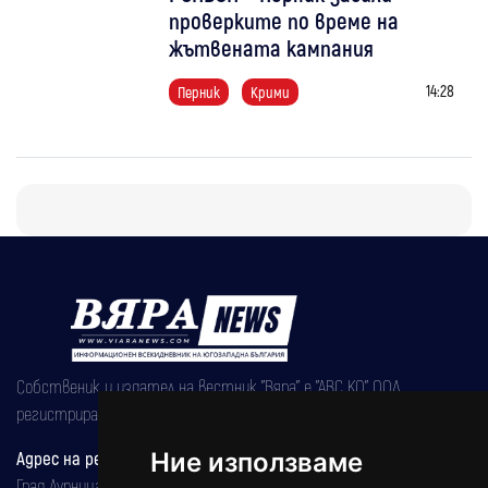
проверките по време на
жътвената кампания
14:28
Перник
Крими
Собственик и издател на вестник "Вяра" е "АВС КО" ООД,
регистрирана на 08.05.2002 година.
Адрес на редакцията
Ние използваме
Град Дупница, ул.''Христо Ботев" 43