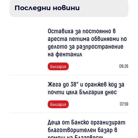
Последни новини
Оставиха за постоянно в
ареста петима обвиняеми по
делото за разпространение
на фентанил
08:26
България
Жега до 38° и оранжев код за
почти цяла България днес
07:59
България
Деца от Банско организират
благотворителен базар в
помощ на Благовест