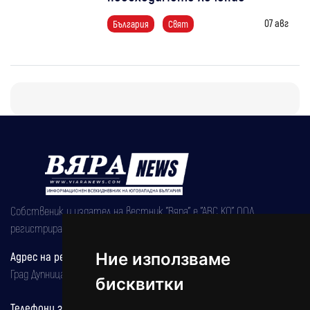
07 авг
България
Свят
Собственик и издател на вестник "Вяра" е "АВС КО" ООД,
регистрирана на 08.05.2002 година.
Адрес на редакцията
Ние използваме
Град Дупница, ул.''Христо Ботев" 43
бисквитки
Телефони за реклама и абонаменти