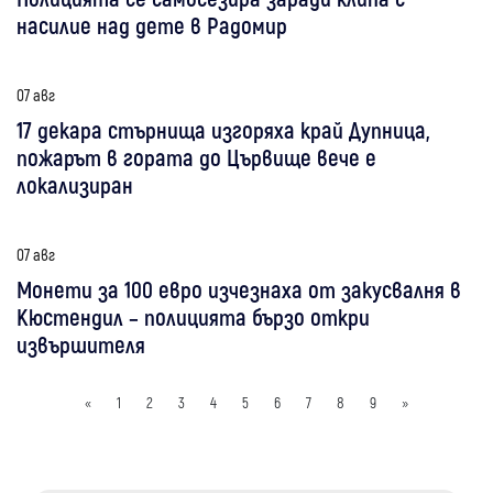
насилие над дете в Радомир
07 авг
17 декара стърнища изгоряха край Дупница,
пожарът в гората до Цървище вече е
локализиран
07 авг
Монети за 100 евро изчезнаха от закусвалня в
Кюстендил – полицията бързо откри
извършителя
«
1
2
3
4
5
6
7
8
9
»