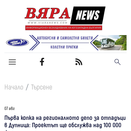
Начало
Търсене
07 авг
Първа копка на регионалното депо за отпадъци
в Дупница: Проектът ще обслужва над 100 000