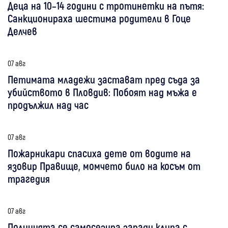
Деца на 10–14 години с тротинетки на пътя:
Санкционираха шестима родители в Гоце
Делчев
07 авг
Петимата младежи застават пред съда за
убийството в Пловдив: Побоят над мъжа е
продължил над час
07 авг
Пожарникари спасиха дете от водите на
язовир Правище, момчето било на косъм от
трагедия
07 авг
Полицията се самосезира заради клипа с