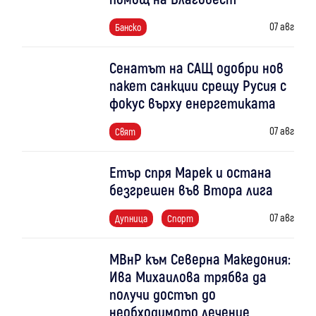
07 авг
Банско
Сенатът на САЩ одобри нов
пакет санкции срещу Русия с
фокус върху енергетиката
07 авг
Свят
Етър спря Марек и остана
безгрешен във Втора лига
07 авг
Дупница
Спорт
МВнР към Северна Македония:
Ива Михаилова трябва да
получи достъп до
необходимото лечение