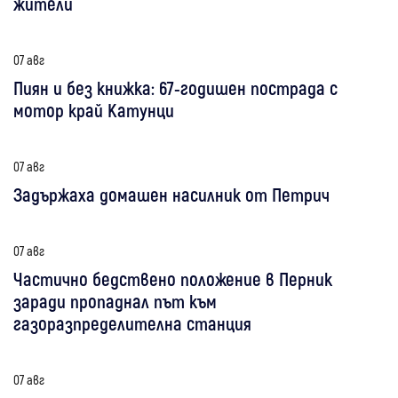
жители
07 авг
Пиян и без книжка: 67-годишен пострада с
мотор край Катунци
07 авг
Задържаха домашен насилник от Петрич
07 авг
Частично бедствено положение в Перник
заради пропаднал път към
газоразпределителна станция
07 авг