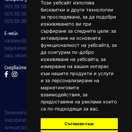
Този уебсайт използва
0879 356 082
бисквитки и други технологии
0879 356 098
за проследяване, за да подобри
0879 356 289
изживяването ви при
сърфиране за следните цели:
за
Е-мейл
активиране на основната
viaranews@gmail.com
функционалност на уебсайта
,
за
balgarkanews@gmail.com
да осигурим по-добро
viara_reklama@mail.bg
изживяване на уебсайта
,
за
измерване на вашия интерес
Следвайте ни:
към нашите продукти и услуги
и за персонализиране на
маркетинговите
взаимодействия
,
за
предоставяне на реклами които
са по-подходящи за вас
.
Печатното издание на вестника е регистрирано в националния
класификатор на печатните издания (Българска национална
Съгласен съм
агенция за ISSN) под номер: ISSN 1312-4722.