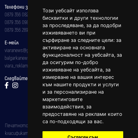
Телефони за реклама и абонаменти
Този уебсайт използва
0879 356 082
бисквитки и други технологии
0879 356 098
за проследяване, за да подобри
0879 356 289
изживяването ви при
сърфиране за следните цели:
за
Е-мейл
активиране на основната
viaranews@gmail.com
функционалност на уебсайта
,
за
balgarkanews@gmail.com
да осигурим по-добро
viara_reklama@mail.bg
изживяване на уебсайта
,
за
измерване на вашия интерес
Следвайте ни:
към нашите продукти и услуги
и за персонализиране на
маркетинговите
взаимодействия
,
за
предоставяне на реклами които
са по-подходящи за вас
.
Печатното издание на вестника е регистрирано в националния
класификатор на печатните издания (Българска национална
Съгласен съм