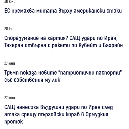
30 юни
ЕС премахва митата върху американски стоки
28 юни
Споразумение на хартия? САЩ удари по Иран,
Техеран отвърна с ракети по Кувейт и Бахрейн
27 юни
Тръмп показа новите "патриотични паспорти"
със собствения му лик
27 юни
САЩ нанесоха въздушни удари по Иран след
атака срещу търговски кораб в Ормузкия
проток