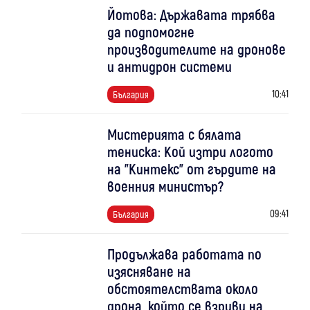
Йотова: Държавата трябва
да подпомогне
производителите на дронове
и антидрон системи
10:41
България
Мистерията с бялата
тениска: Кой изтри логото
на "Кинтекс" от гърдите на
военния министър?
09:41
България
Продължава работата по
изясняване на
обстоятелствата около
дрона, който се взриви на