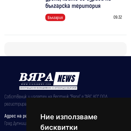
българска територия
09:32
България
Собственик и издател на вестник "Вяра" е "АВС КО" ООД,
регистрирана на 08.05.2002 година.
Адрес на редакцията
Ние използваме
Град Дупница, ул.''Христо Ботев" 43
бисквитки