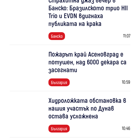
Банско: Бразилското трио HII
Trio и EVDN вдигнаха
публиката на крака
11:07
Банско
Пожарът край Асеновград е
потушен, над 6000 декара са
засегнати
10:59
България
Хидроложката обстановка в
нашия участък по Дунав
остава усложнена
10:46
България