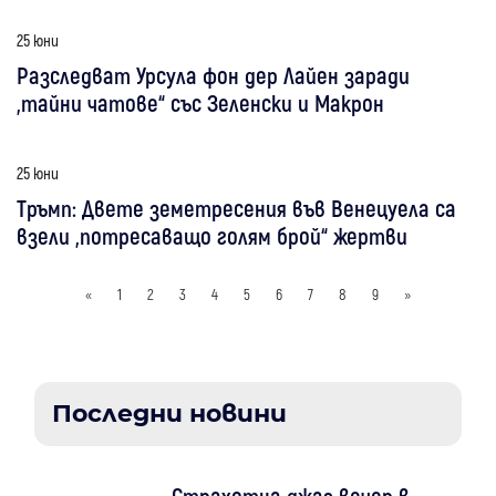
25 юни
Разследват Урсула фон дер Лайен заради
„тайни чатове“ със Зеленски и Макрон
25 юни
Тръмп: Двете земетресения във Венецуела са
взели „потресаващо голям брой“ жертви
«
1
2
3
4
5
6
7
8
9
»
Последни новини
Страхотна джаз вечер в