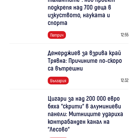
подкрепя над 700 деца в
изкуството, науката и
спорта
12:55
Петрич
Демерджиев за взрива край
Трявна: Причините по-скоро
са вътрешни
12:32
България
Цигари за над 200 000 евро
бяха “скрити“ в алуминиеви
панели: Митниците удариха
контрабанден канал на
“Лесово“