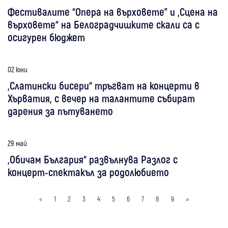
Фестивалите “Опера на върховете” и „Сцена на
върховете“ на Белоградчишките скали са с
осигурен бюджет
02 юни
„Слатински бисери“ тръгват на концерти в
Хърватия, с вечер на талантите събират
дарения за пътуването
29 май
„Обичам България“ развълнува Разлог с
концерт-спектакъл за родолюбието
«
1
2
3
4
5
6
7
8
9
»