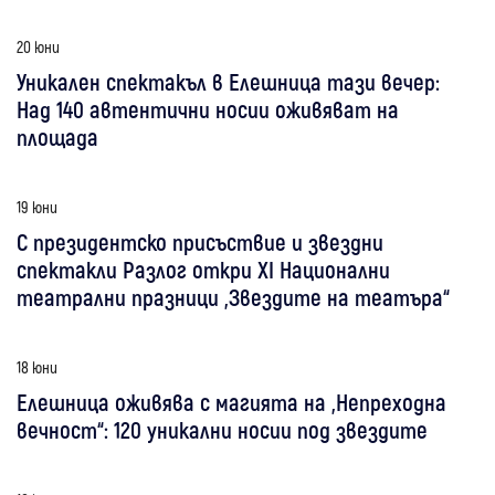
20 юни
Уникален спектакъл в Елешница тази вечер:
Над 140 автентични носии оживяват на
площада
19 юни
С президентско присъствие и звездни
спектакли Разлог откри XI Национални
театрални празници „Звездите на театъра“
18 юни
Елешница оживява с магията на „Непреходна
вечност“: 120 уникални носии под звездите