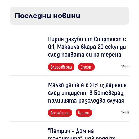
Последни новини
Пирин загуби от Спортист с
0:1, Макаила вкара 20 секунди
след появата си на терена
13:05
Благоевград
Спорт
Малко дете е с 21% изгаряния
след инцидент в Ботевград,
полицията разследва случая
12:56
Ботевград
Крими
"Петрич – Дом на
талантите": нов проект