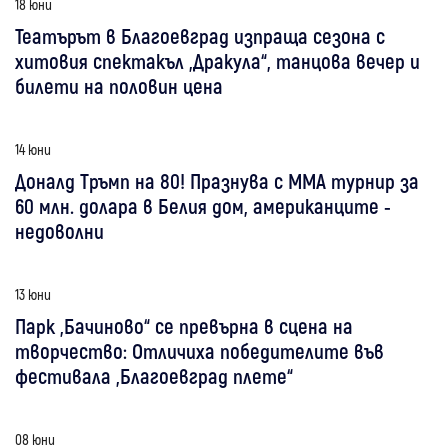
18 юни
Театърът в Благоевград изпраща сезона с
хитовия спектакъл „Дракула“, танцова вечер и
билети на половин цена
14 юни
Доналд Тръмп на 80! Празнува с MMA турнир за
60 млн. долара в Белия дом, американците -
недоволни
13 юни
Парк „Бачиново“ се превърна в сцена на
творчество: Отличиха победителите във
фестивала „Благоевград плете“
08 юни