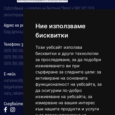
Собственик и издател на вестник "Вяра" е "АВС КО" ООД,
регистрирана на 08.05.2002 година.
Адрес на редакцията
Ние използваме
Град Дупница, ул.''Христо Ботев" 43
бисквитки
Телефони за реклама и абонаменти
Този уебсайт използва
0879 356 082
бисквитки и други технологии
0879 356 098
за проследяване, за да подобри
0879 356 289
изживяването ви при
сърфиране за следните цели:
за
Е-мейл
активиране на основната
viaranews@gmail.com
функционалност на уебсайта
,
за
balgarkanews@gmail.com
да осигурим по-добро
viara_reklama@mail.bg
изживяване на уебсайта
,
за
измерване на вашия интерес
Следвайте ни:
към нашите продукти и услуги