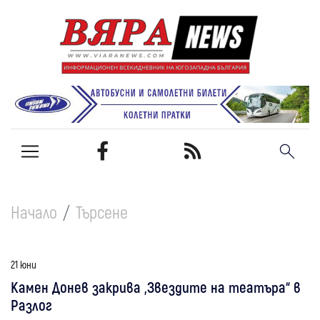
Начало
Търсене
21 юни
Камен Донев закрива „Звездите на театъра“ в
Разлог