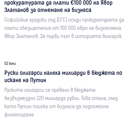
прокуратурата да плати €100 000 на Явор
Златанов за отнемане на бизнеса
Софийския градски съд (СГС) осъди прокуратурата да
плати обезщетение от 100 000 евро на бизнесмена
Явор Златанов. За първи път в историята българск
02 юни
Руски олигарси наляха милиарди в бюджета по
искане на Путин
Руските олигарси са превели в бюджета
безвъзмездно 220 милиарда рубли. Това стана, след
като Путин поиска от бизнеса да подпомогне
финансиране