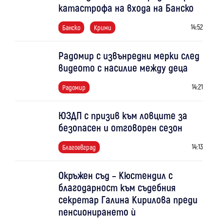
катастрофа на входа на Банско
14:52
Банско
Крими
Радомир с извънредни мерки след
видеото с насилие между деца
14:21
Радомир
ЮЗДП с призив към ловците за
безопасен и отговорен сезон
14:13
Благоевград
Окръжен съд – Кюстендил с
благодарност към съдебния
секретар Галина Кирилова преди
пенсионирането ѝ