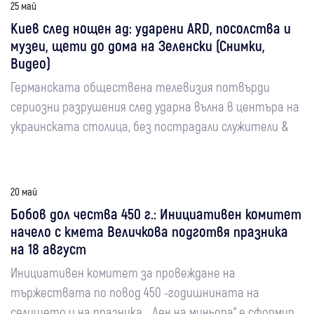
25 май
Киев след нощен ад: ударени ARD, посолства и
музеи, щети до дома на Зеленски (Снимки,
Видео)
Германската обществена телевизия потвърди
сериозни разрушения след ударна вълна в центъра на
украинската столица, без пострадали служители &
20 май
Бобов дол чества 450 г.: Инициативен комитет
начело с кмета Величкова подготвя празника
на 18 август
Инициативен комитет за провеждане на
тържествата по повод 450 -годишнината на
селището и на празника ,,Ден на миньора‘‘ е сформир