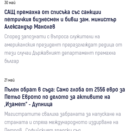
30 май
САЩ премахна от списъка със санкции
петричкия бизнесмен и бивш зам. министър
Александър Манолев
Според запознати с въпроса служители на
американския президент преразглеждат редица от
тези случаи Държавният департамент премахна
българ
21 май
Пълен обрат в съда: Само глоба от 2556 евро за
Петьо Еврото по делото за активите на
„Изамет“ - Дупница
Магистратите свалиха забраната за напускане на
страната и спряха международното издирване на
Петров Софийският градски съд