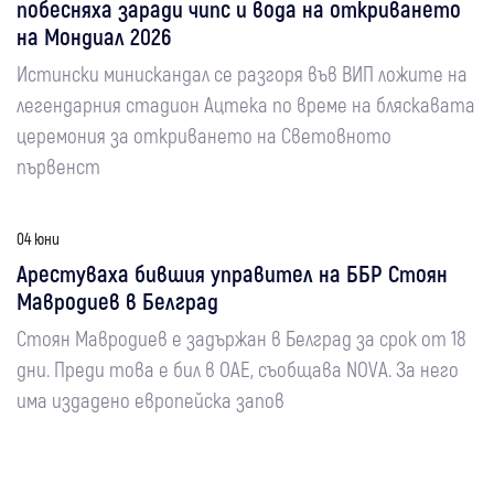
побесняха заради чипс и вода на откриването
на Мондиал 2026
Истински минискандал се разгоря във ВИП ложите на
легендарния стадион Ацтека по време на бляскавата
церемония за откриването на Световното
първенст
04 юни
Арестуваха бившия управител на ББР Стоян
Мавродиев в Белград
Стоян Мавродиев е задържан в Белград за срок от 18
дни. Преди това е бил в ОАЕ, съобщава NOVA. За него
има издадено европейска запов