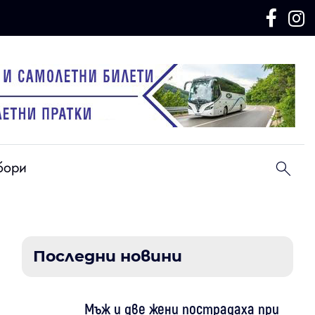
бори
Последни новини
Мъж и две жени пострадаха при