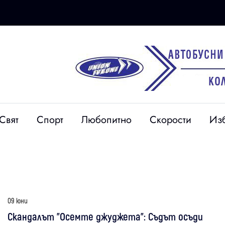
Свят
Спорт
Любопитно
Скорости
Из
09 юни
Скандалът "Осемте джуджета": Съдът осъди