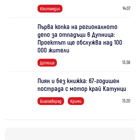
14:07
Кюстендил
Първа копка на регионалното
депо за отпадъци в Дупница:
Проектът ще обслужва над 100
000 жители
13:38
Дупница
Пиян и без книжка: 67-годишен
пострада с мотор край Катунци
13:20
Благоевград
Крими