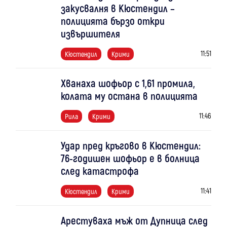
закусвалня в Кюстендил –
полицията бързо откри
извършителя
11:51
Кюстендил
Крими
Хванаха шофьор с 1,61 промила,
колата му остана в полицията
11:46
Рила
Крими
Удар пред кръгово в Кюстендил:
76-годишен шофьор е в болница
след катастрофа
11:41
Кюстендил
Крими
Арестуваха мъж от Дупница след