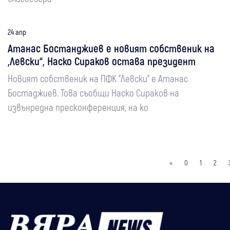
24 апр
Атанас Бостанджиев е новият собственик на
„Левски“, Наско Сираков остава президент
Новият собственик на ПФК "Левски" е Атанас
Бостаджиев. Това съобщи Наско Сираков на
извънредна пресконференция, на ко
«
0
1
2