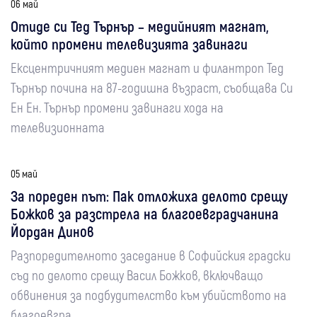
06 май
Отиде си Тед Търнър – медийният магнат,
който промени телевизията завинаги
Ексцентричният медиен магнат и филантроп Тед
Търнър почина на 87-годишна възраст, съобщава Си
Ен Ен. Търнър промени завинаги хода на
телевизионната
05 май
За пореден път: Пак отложиха делото срещу
Божков за разстрела на благоевградчанина
Йордан Динов
Разпоредителното заседание в Софийския градски
съд по делото срещу Васил Божков, включващо
обвинения за подбудителство към убийството на
благоевгра