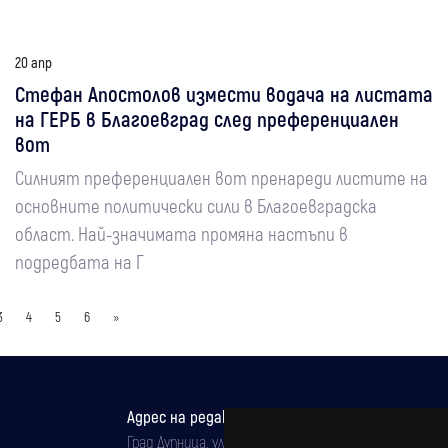
20 апр
Стефан Апостолов измести водача на листата
на ГЕРБ в Благоевград след преференциален
вот
Силният преференциален вот пренареди листите на
основните политически сили в Благоевградска
област. Най-значимата промяна настъпи в
подредбата на Г
3
4
5
6
»
Адрес на редакцията
Град Дупница, ул.''Христо Ботев" 43