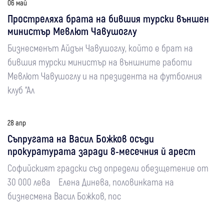
06 май
Простреляха брата на бившия турски външен
министър Мевлют Чавушоглу
Бизнесменът Айдън Чавушоглу, който е брат на
бившия турски министър на външните работи
Мевлют Чавушоглу и на президента на футболния
клуб “Ал
28 апр
Съпругата на Васил Божков осъди
прокуратурата заради 8-месечния й арест
Софийският градски съд определи обезщетение от
30 000 лева Елена Динева, половинката на
бизнесмена Васил Божков, пос