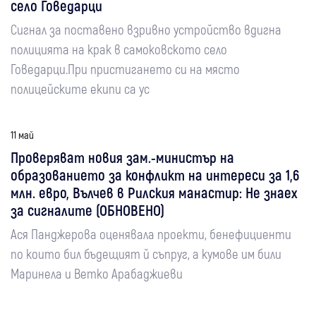
село Говедарци
Сигнал за поставено взривно устройство вдигна
полицията на крак в самоковското село
Говедарци.При пристигането си на място
полицейските екипи са ус
11 май
Проверяват новия зам.-министър на
образованието за конфликт на интереси за 1,6
млн. евро, Вълчев в Рилския манастир: Не знаех
за сигналите (ОБНОВЕНО)
Ася Панджерова оценявала проекти, бенефициенти
по които бил бъдещият й съпруг, а кумове им били
Маринела и Ветко Арабаджиеви