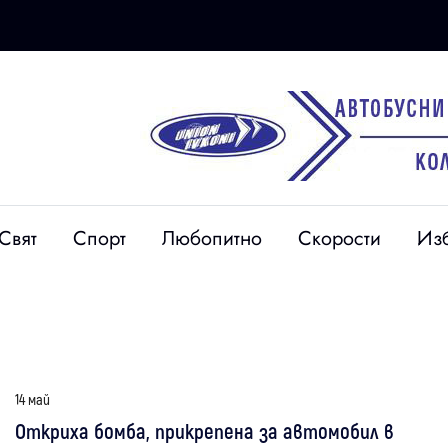
Свят
Спорт
Любопитно
Скорости
Из
14 май
Откриха бомба, прикрепена за автомобил в