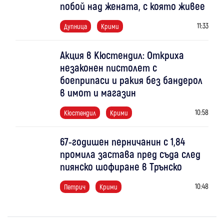
побой над жената, с която живее
11:33
Дупница
Крими
Акция в Кюстендил: Откриха
незаконен пистолет с
боеприпаси и ракия без бандерол
в имот и магазин
10:58
Кюстендил
Крими
67-годишен перничанин с 1,84
промила застава пред съда след
пиянско шофиране в Трънско
10:48
Петрич
Крими