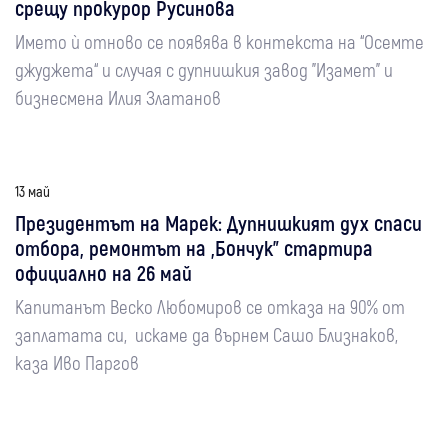
срещу прокурор Русинова
Името ѝ отново се появява в контекста на “Осемте
джуджета“ и случая с дупнишкия завод "Изамет" и
бизнесмена Илия Златанов
13 май
Президентът на Марек: Дупнишкият дух спаси
отбора, ремонтът на „Бончук” стартира
официално на 26 май
Капитанът Веско Любомиров се отказа на 90% от
заплатата си, искаме да върнем Сашо Близнаков,
каза Иво Паргов