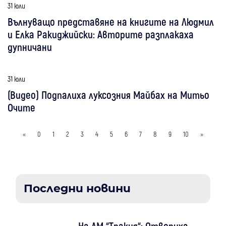
31 юли
Вълнуващо представяне на книгите на Людмил
и Елка Ракиджийски: Авторите разплакаха
дупничани
31 юли
(Видео) Подпалиха луксозния Майбах на Митьо
Очите
«
0
1
2
3
4
5
6
7
8
9
10
»
Последни новини
На АМ “Тракия“: Отвориха