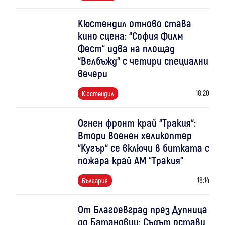
Кюстендил отново става
кино сцена: “София Филм
Фест“ идва на площад
“Велбъжд“ с четири специални
вечери
18:20
Кюстендил
Огнен фронт край “Тракия“:
Втори военен хеликоптер
“Кугър“ се включи в битката с
пожара край АМ “Тракия“
18:14
България
От Благоевград през Дупница
до Батановци: Съдът остави