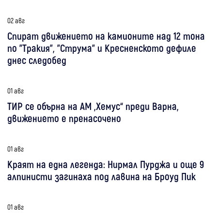
02 авг
Спират движението на камионите над 12 тона
по "Тракия", "Струма" и Кресненското дефиле
днес следобед
01 авг
ТИР се обърна на АМ „Хемус“ преди Варна,
движението е пренасочено
01 авг
Краят на една легенда: Нирмал Пурджа и още 9
алпинисти загинаха под лавина на Броуд Пик
01 авг