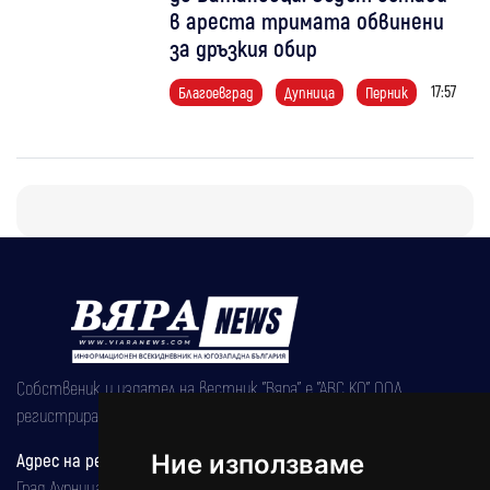
в ареста тримата обвинени
за дръзкия обир
17:57
Благоевград
Дупница
Перник
Собственик и издател на вестник "Вяра" е "АВС КО" ООД,
регистрирана на 08.05.2002 година.
Адрес на редакцията
Ние използваме
Град Дупница, ул.''Христо Ботев" 43