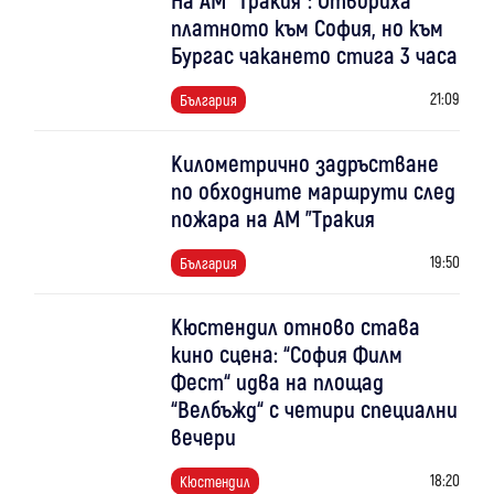
платното към София, но към
Бургас чакането стига 3 часа
21:09
България
Километрично задръстване
по обходните маршрути след
пожара на АМ "Тракия
19:50
България
Кюстендил отново става
кино сцена: “София Филм
Фест“ идва на площад
“Велбъжд“ с четири специални
вечери
18:20
Кюстендил