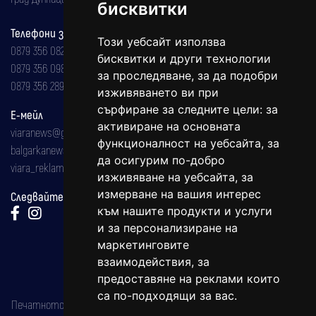
бисквитки
Телефони за реклама и абонаменти
Този уебсайт използва
0879 356 082
бисквитки и други технологии
0879 356 098
за проследяване, за да подобри
0879 356 289
изживяването ви при
сърфиране за следните цели:
за
Е-мейл
активиране на основната
viaranews@gmail.com
функционалност на уебсайта
,
за
balgarkanews@gmail.com
да осигурим по-добро
viara_reklama@mail.bg
изживяване на уебсайта
,
за
измерване на вашия интерес
Следвайте ни:
към нашите продукти и услуги
и за персонализиране на
маркетинговите
взаимодействия
,
за
предоставяне на реклами които
са по-подходящи за вас
.
Печатното издание на вестника е регистрирано в националния