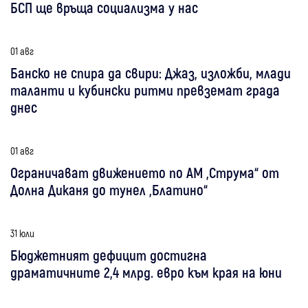
БСП ще връща социализма у нас
01 авг
Банско не спира да свири: Джаз, изложби, млади
таланти и кубински ритми превземат града
днес
01 авг
Ограничават движението по АМ „Струма“ от
Долна Диканя до тунел „Блатино“
31 юли
Бюджетният дефицит достигна
драматичните 2,4 млрд. евро към края на юни