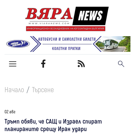
Начало
Търсене
02 авг
Тръмп обяви, че САЩ и Израел спират
планираните срещу Иран удари