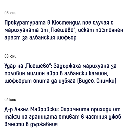
08 юни
Прокуратурата в Кюстендил пое случая с
марихуаната от „Гюешево“, искат постоянен
арест за албанския шофьор
08 юни
Удар на „Гюешево“: Задържаха марихуана за
половин милион евро в албански камион,
шофьорът опита да избяга (Видео, Снимки)
03 юни
Д-р Ангел Мавровски: Огромните приходи от
такси на границата отиват в частния джоб
вместо в държавния