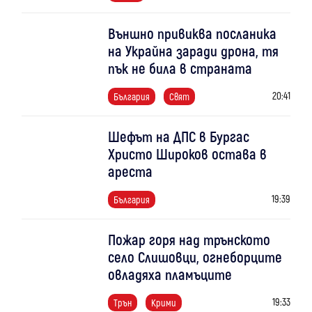
Външно привиква посланика
на Украйна заради дрона, тя
пък не била в страната
20:41
България
Свят
Шефът на ДПС в Бургас
Христо Широков остава в
ареста
19:39
България
Пожар горя над трънското
село Слишовци, огнеборците
овладяха пламъците
19:33
Трън
Крими