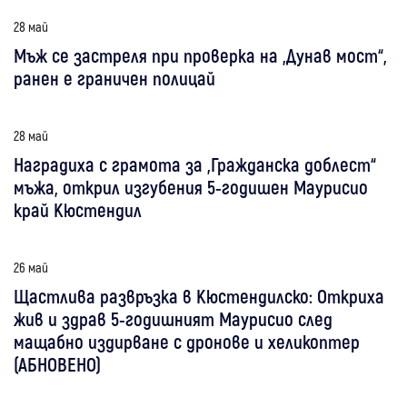
28 май
Мъж се застреля при проверка на „Дунав мост“,
ранен е граничен полицай
28 май
Наградиха с грамота за „Гражданска доблест“
мъжа, открил изгубения 5-годишен Маурисио
край Кюстендил
26 май
Щастлива развръзка в Кюстендилско: Откриха
жив и здрав 5-годишният Маурисио след
мащабно издирване с дронове и хеликоптер
(АБНОВЕНО)