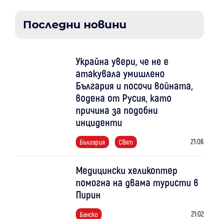
Последни новини
Украйна увери, че не е
атакувала умишлено
България и посочи войната,
водена от Русия, като
причина за подобни
инциденти
21:06
България
Свят
Медицински хеликоптер
помогна на двама туристи в
Пирин
21:02
Банско