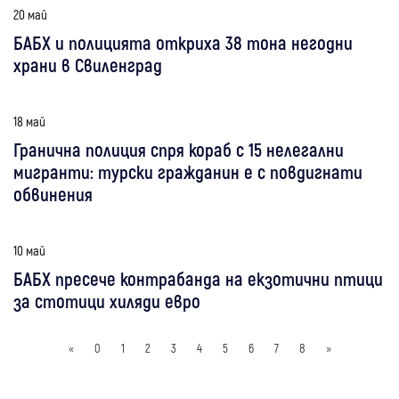
20 май
БАБХ и полицията откриха 38 тона негодни
храни в Свиленград
18 май
Гранична полиция спря кораб с 15 нелегални
мигранти: турски гражданин е с повдигнати
обвинения
10 май
БАБХ пресече контрабанда на екзотични птици
за стотици хиляди евро
«
0
1
2
3
4
5
6
7
8
»