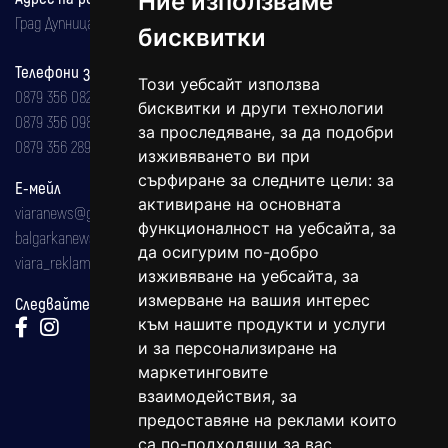
Ние използваме
Град Дупница, ул.''Христо Ботев" 43
бисквитки
Телефони за реклама и абонаменти
Този уебсайт използва
0879 356 082
бисквитки и други технологии
0879 356 098
за проследяване, за да подобри
0879 356 289
изживяването ви при
сърфиране за следните цели:
за
Е-мейл
активиране на основната
viaranews@gmail.com
функционалност на уебсайта
,
за
balgarkanews@gmail.com
да осигурим по-добро
viara_reklama@mail.bg
изживяване на уебсайта
,
за
измерване на вашия интерес
Следвайте ни:
към нашите продукти и услуги
и за персонализиране на
маркетинговите
взаимодействия
,
за
предоставяне на реклами които
са по-подходящи за вас
.