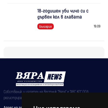
18-годишен уби чичо си с
дървен кол в главата
19:09
България
Собственик и издател на вестник "Вяра" е "АВС КО" ООД,
регистрирана на 08.05.2002 година.
Адрес на редакцията