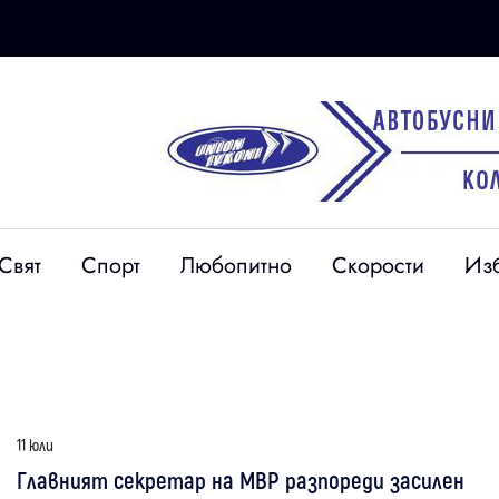
Свят
Спорт
Любопитно
Скорости
Из
11 юли
Главният секретар на МВР разпореди засилен