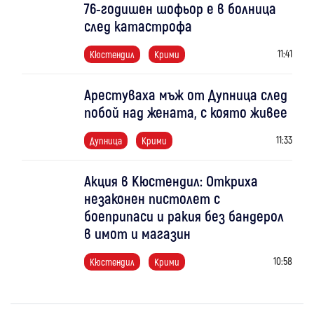
76-годишен шофьор е в болница
след катастрофа
11:41
Кюстендил
Крими
Арестуваха мъж от Дупница след
побой над жената, с която живее
11:33
Дупница
Крими
Акция в Кюстендил: Откриха
незаконен пистолет с
боеприпаси и ракия без бандерол
в имот и магазин
10:58
Кюстендил
Крими