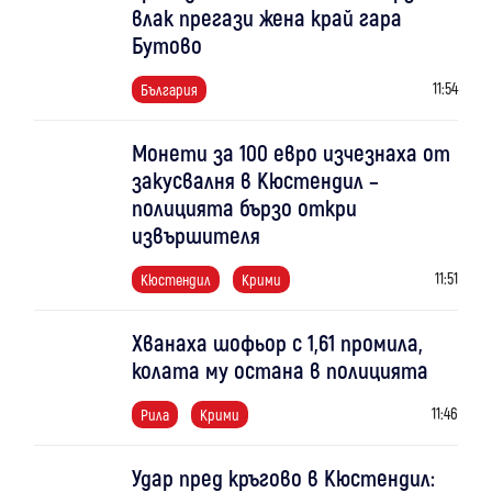
влак прегази жена край гара
Бутово
11:54
България
Монети за 100 евро изчезнаха от
закусвалня в Кюстендил –
полицията бързо откри
извършителя
11:51
Кюстендил
Крими
Хванаха шофьор с 1,61 промила,
колата му остана в полицията
11:46
Рила
Крими
Удар пред кръгово в Кюстендил: