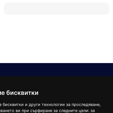
Е-мейл
Следвайте ни:
viaranews@gmail.com
balgarkanews@gmail.com
ме бисквитки
viara_reklama@mail.bg
а бисквитки и други технологии за проследяване,
ването ви при сърфиране за следните цели:
за