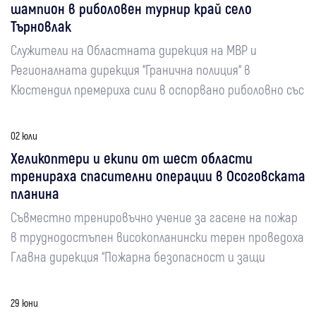
шампион в риболовен турнир край село
Търновлак
Служители на Областната дирекция на МВР и
Регионалната дирекция “Гранична полиция“ в
Кюстендил премериха сили в оспорвано риболовно със
02 юли
Хеликоптери и екипи от шест области
тренираха спасителни операции в Осоговската
планина
Съвместно тренировъчно учение за гасене на пожар
в труднодостъпен високопланински терен проведоха
Главна дирекция “Пожарна безопасност и защи
29 юни