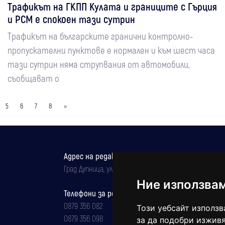
Трафикът на ГКПП Кулата и границите с Гърция
и РСМ е спокоен тази сутрин
Трафикът на българските гранични контролно-
пропускателни пунктове е нормален и към шест часа
тази сутрин няма струпвания от автомобили,
съобщават о
5
6
7
8
»
Адрес на редакцията
Град Дупница, ул.''Христо Ботев" 43
Ние използва
Телефони за реклама и абонаменти
0879 356 082
Този уебсайт използв
0879 356 098
за да подобри изживя