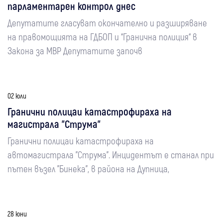
парламентарен контрол днес
Депутатите гласуват окончателно и разширяване
на правомощията на ГДБОП и “Гранична полиция“ в
Закона за МВР Депутатите започв
02 юли
Гранични полицаи катастрофираха на
магистрала "Струма"
Гранични полицаи катастрофираха на
автомагистрала "Струма". Инцидентът е станал при
пътен възел "Бинека", в района на Дупница,
28 юни