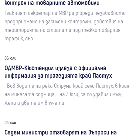
контрол на товарните автомобили
Главният секретар на МВР разпореди незабавното
предприемане на засилени контролни действия на
територията на страната над тежкотоварния
трафик, съо
06 юли
ОДМВР-Кюстендил излезе с официална
информация за трагедията край Пастух
Във водите на река Струма край село Пастух, в края
на миналата седмица – на 3 юли, са се удавили мъж,
жена и двете им внучета.
03 юли
Седем министри отговарят на въпроси на