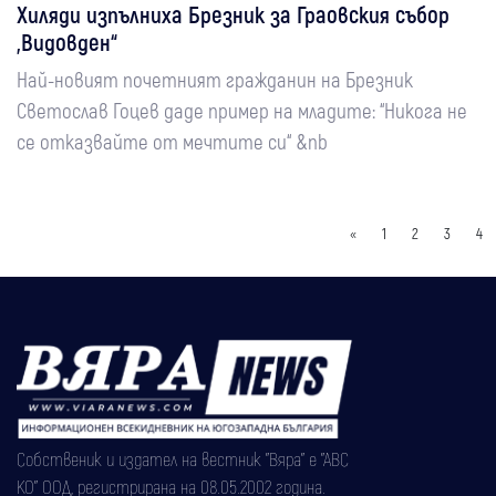
Хиляди изпълниха Брезник за Граовския събор
„Видовден“
Най-новият почетният гражданин на Брезник
Светослав Гоцев даде пример на младите: “Никога не
се отказвайте от мечтите си“ &nb
«
1
2
3
4
Собственик и издател на вестник "Вяра" е "АВС
КО" ООД, регистрирана на 08.05.2002 година.