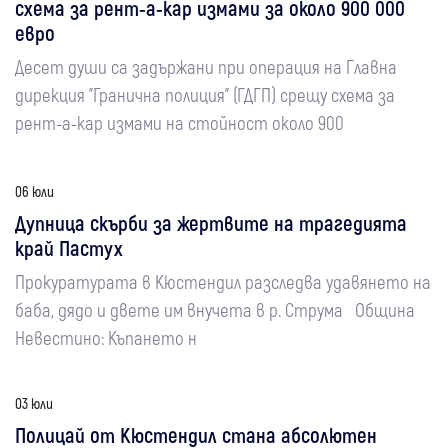
схема за рент-а-кар измами за около 900 000
евро
Десет души са задържани при операция на Главна
дирекция "Гранична полиция" (ГДГП) срещу схема за
рент-а-кар измами на стойност около 900
06 юли
Дупница скърби за жертвите на трагедията
край Пастух
Прокуратурата в Кюстендил разследва удавянето на
баба, дядо и двете им внучета в р. Струма Община
Невестино: Къпането н
03 юли
Полицай от Кюстендил стана абсолютен