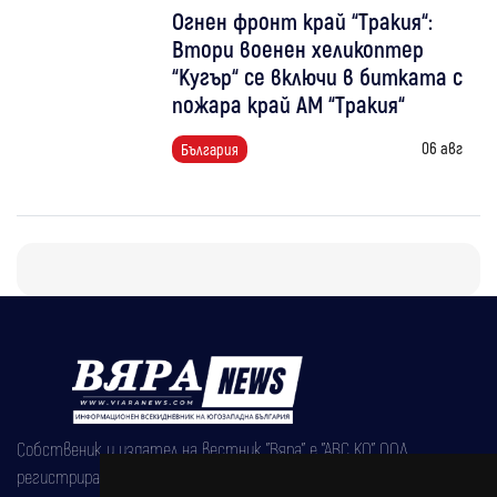
Огнен фронт край “Тракия“:
Втори военен хеликоптер
“Кугър“ се включи в битката с
пожара край АМ “Тракия“
06 авг
България
Собственик и издател на вестник "Вяра" е "АВС КО" ООД,
регистрирана на 08.05.2002 година.