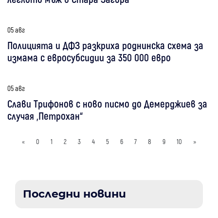
05 авг
Полицията и ДФЗ разкриха роднинска схема за
измама с евросубсидии за 350 000 евро
05 авг
Слави Трифонов с ново писмо до Демерджиев за
случая „Петрохан“
«
0
1
2
3
4
5
6
7
8
9
10
»
Последни новини