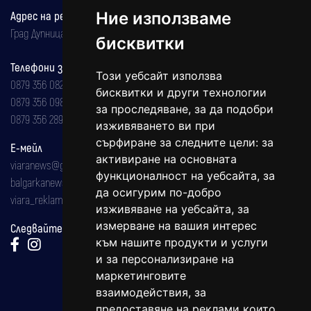
Адрес на редакцията
Ние използваме
Град Дупница, ул.''Христо Ботев" 43
бисквитки
Телефони за реклама и абонаменти
Този уебсайт използва
0879 356 082
бисквитки и други технологии
0879 356 098
за проследяване, за да подобри
0879 356 289
изживяването ви при
сърфиране за следните цели:
за
Е-мейл
активиране на основната
viaranews@gmail.com
функционалност на уебсайта
,
за
balgarkanews@gmail.com
да осигурим по-добро
viara_reklama@mail.bg
изживяване на уебсайта
,
за
измерване на вашия интерес
Следвайте ни:
към нашите продукти и услуги
и за персонализиране на
маркетинговите
взаимодействия
,
за
предоставяне на реклами които