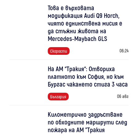
Това е върховата
модификация Audi Q9 Horch,
чиято еднинствена мисия е
да стъжни живота на
Mercedes-Maybach GLS
06:24
Скорости
На АМ “Тракия“: Отвориха
платното към София, но към
Бургас чакането стига 3 часа
06 авг
България
Километрично задръстване
по обходните маршрути след
пожара на АМ "Тракия