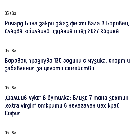
05 авг
Ричард Бона закри джаз фестивала в Боровец,
следва юбилейно издание през 2027 година
05 авг
Боровец празнува 130 години с музика, спорт и
забавления за цялото семейство
05 авг
„Фалшив лукс“ в бутилка: Близо 7 тона зехтин
„extra virgin“ открити в нелегален цех край
София
05 авг