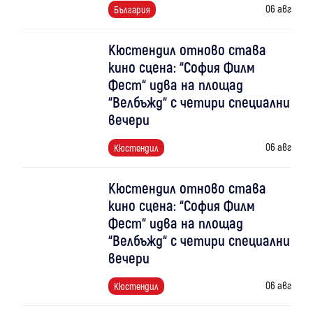
06 авг
България
Кюстендил отново става
кино сцена: “София Филм
Фест“ идва на площад
“Велбъжд“ с четири специални
вечери
06 авг
Кюстендил
Кюстендил отново става
кино сцена: “София Филм
Фест“ идва на площад
“Велбъжд“ с четири специални
вечери
06 авг
Кюстендил