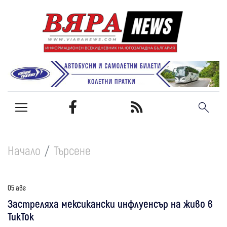
Начало
Търсене
05 авг
Застреляха мексикански инфлуенсър на живо в
ТикТок