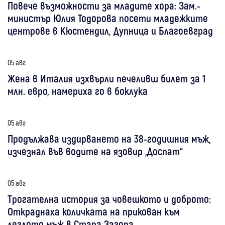
Повече възможности за младите хора: Зам.-
министър Юлия Тодорова посети младежките
центрове в Кюстендил, Дупница и Благоевград
05 авг
Жена в Италия изхвърли печеливш билет за 1
млн. евро, намериха го в боклука
05 авг
Продължава издирването на 38-годишния мъж,
изчезнал във водите на язовир „Доспат“
05 авг
Трогателна история за човешкото и доброто:
Откраднаха количката на прикован към
леглото мъж в Стара Загора