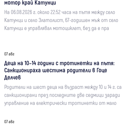
мотор край Катунци
На 06.08.2026 г. около 22:52 часа на пътя между село
Катунци и село Златолист, 67-годишен мъж от село
Катунци е управлявал мотоциклет, без да е пра
07 авг
Деца на 10–14 години с тротинетки на пътя:
Санкционираха шестима родители в Гоце
Делчев
Родители на шест деца на възраст между 10 и 14 г. са
санкционирани през последните две седмици заради
управление на електрически тротинетки от мало
07 авг