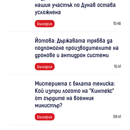
нашия участък по Дунав остава
усложнена
10:46
България
Йотова: Държавата трябва да
подпомогне производителите на
дронове и антидрон системи
10:41
България
Мистерията с бялата тениска:
Кой изтри логото на "Кинтекс"
от гърдите на военния
министър?
09:41
България