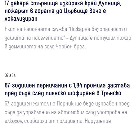
17 декара стърнища изгоряха край Дупница,
пожарът в гората до Цървище вече е
локализиран
Екип на Районната служба “Пожарна безопасност и
защита на населението“ – Дупница е потушил пожар
в землището на село Червен брег.
07 авг
67-годишен перничанин с 1,84 промила застава
пред съда след пиянско шофиране в Трънско
67-годишен жител на Перник ще бъде изправен пред
съда за управление на автомобил след употреба на
алкохол, съобщиха от полицията. Нарушение