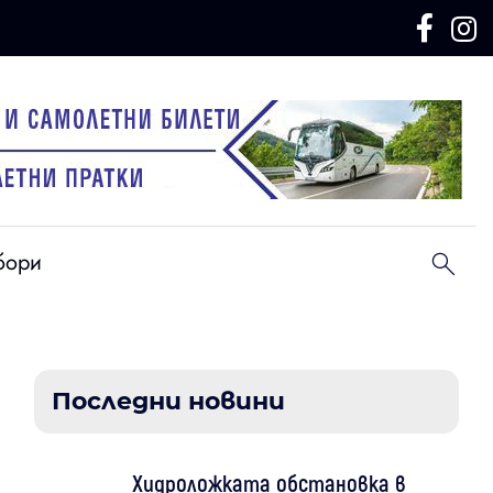
бори
Последни новини
Хидроложката обстановка в