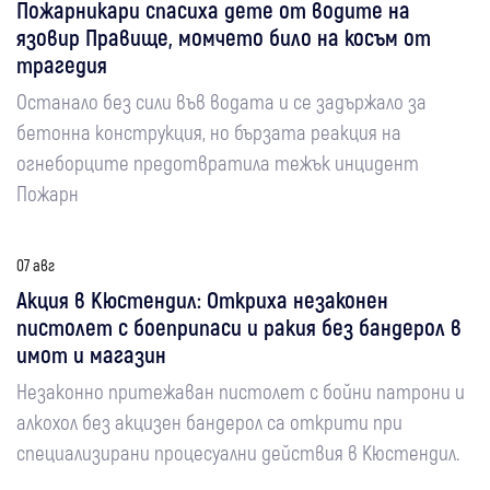
Пожарникари спасиха дете от водите на
язовир Правище, момчето било на косъм от
трагедия
Останало без сили във водата и се задържало за
бетонна конструкция, но бързата реакция на
огнеборците предотвратила тежък инцидент
Пожарн
07 авг
Акция в Кюстендил: Откриха незаконен
пистолет с боеприпаси и ракия без бандерол в
имот и магазин
Незаконно притежаван пистолет с бойни патрони и
алкохол без акцизен бандерол са открити при
специализирани процесуални действия в Кюстендил.