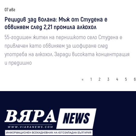
07 авг
Рецидив зад волана: Мъж от Студена е
обвиняем след 2,21 промила алкохол
55-годишен жител на пернишкото село Студена е
привлечен като обвиняем за шофиране след
употреба на алкохол. Заради високата концентрация
и предишно
«
1
2
3
4
5
6