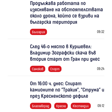
Продължава работата по
изясняване на обстоятелствата
около дрона, който се взриви на
българска територия
09:32
България
След 46-о място в Куршевел:
Владимир Зографски скача във
втория старт от Гран при днес
09:24
Самоков
Спорт
От 16:00 ч. днес: Спират
камионите по "Тракия", "Струма" и
през Кресненското дефиле
09:12
Благоевград
Кресна
Кюстендил