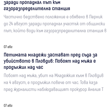
заради пропаднал път към
газоразпределителна станция
Частично бедствено положение е обявено в Перник
до 24 август заради пропаднал участък от общински
път, който води към газоразпределителна станция в
07 авг
Петимата младежи застават пред съда за
убийството в Пловдив: Побоят над мъжа е
продължил над час
Побоят над мъжа, убит на Младежкия хълм в Пловдив
на 4 август, е продължил повече от час. Това каза
пред журналисти наблюдаващият прокурор Анелия Т
07 авг