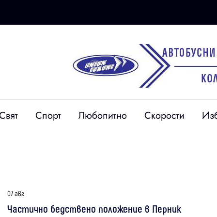
Свят
Спорт
Любопитно
Скорости
Из
07 авг
Частично бедствено положение в Перник