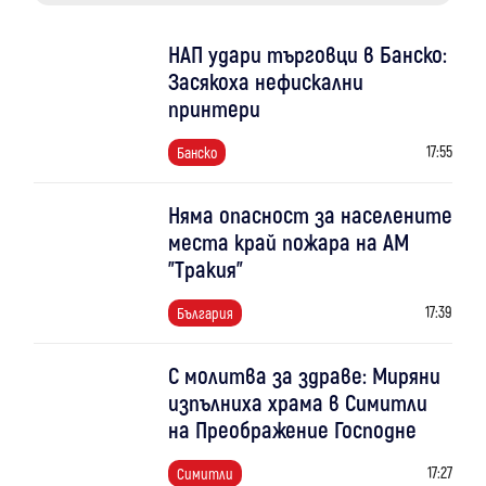
НАП удари търговци в Банско:
Засякоха нефискални
принтери
17:55
Банско
Няма опасност за населените
места край пожара на АМ
"Тракия"
17:39
България
С молитва за здраве: Миряни
изпълниха храма в Симитли
на Преображение Господне
17:27
Симитли