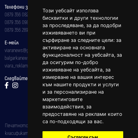
Телефони за реклама и абонаменти
Този уебсайт използва
0879 356 082
бисквитки и други технологии
0879 356 098
за проследяване, за да подобри
0879 356 289
изживяването ви при
сърфиране за следните цели:
за
Е-мейл
активиране на основната
viaranews@gmail.com
функционалност на уебсайта
,
за
balgarkanews@gmail.com
да осигурим по-добро
viara_reklama@mail.bg
изживяване на уебсайта
,
за
измерване на вашия интерес
Следвайте ни:
към нашите продукти и услуги
и за персонализиране на
маркетинговите
взаимодействия
,
за
предоставяне на реклами които
са по-подходящи за вас
.
Печатното издание на вестника е регистрирано в националния
класификатор на печатните издания (Българска национална
Съгласен съм