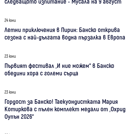
следващото изпитание - Мусала на 9 август
24 юни
Летни приключения в Пирин: Банско открива
сезона с най-дългата водна пързалка в Европа
23 юни
Първият фестивал „И ние можем“ в Банско
обедини хора с големи сърца
23 юни
Гордост за Банско! Таекуондистката Мария
Котиркова с пълен комплект медали от „Охрид
Оупън 2026“