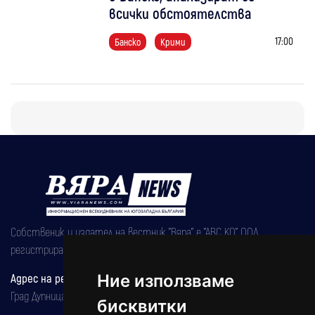
всички обстоятелства
17:00
Банско
Крими
Собственик и издател на вестник "Вяра" е "АВС КО" ООД,
регистрирана на 08.05.2002 година.
Адрес на редакцията
Ние използваме
Град Дупница, ул.''Христо Ботев" 43
бисквитки