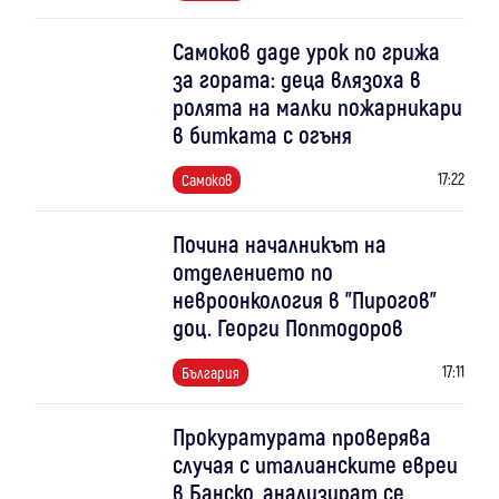
Самоков даде урок по грижа
за гората: деца влязоха в
ролята на малки пожарникари
в битката с огъня
17:22
Самоков
Почина началникът на
отделението по
невроонкология в "Пирогов"
доц. Георги Поптодоров
17:11
България
Прокуратурата проверява
случая с италианските евреи
в Банско, анализират се