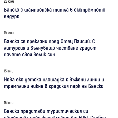
22 юни
Банско с шампионска титла в екстремното
ендуро
19 юни
Банско се преклони пред Отец Паисий: С
литургия и вълнуващо честване градът
почете своя велик син
15 юни
Нова еко детска площадка с въжени линии и
трамплини никне в градския парк на Банско
15 юни
Банско представи туристическия си
потенциал пред журналисти от FIJET Сърбия