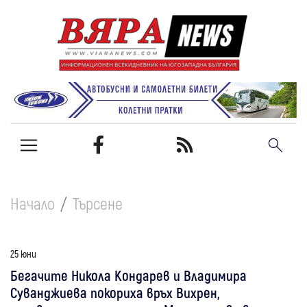
Начало
Търсене
25 юни
Бегачите Никола Кондарев и Владимира
Суванджиева покориха връх Вихрен,