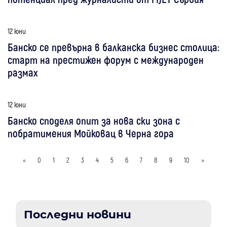
12 юни
Банско се превърна в балканска бизнес столица:
старт на престижен форум с международен
размах
12 юни
Банско споделя опит за нова ски зона с
побратимения Мойковац в Черна гора
«
0
1
2
3
4
5
6
7
8
9
10
»
Последни новини