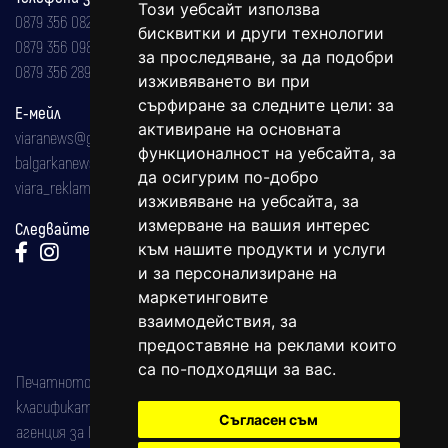
Този уебсайт използва
0879 356 082
бисквитки и други технологии
0879 356 098
за проследяване, за да подобри
0879 356 289
изживяването ви при
сърфиране за следните цели:
за
Е-мейл
активиране на основната
viaranews@gmail.com
функционалност на уебсайта
,
за
balgarkanews@gmail.com
да осигурим по-добро
viara_reklama@mail.bg
изживяване на уебсайта
,
за
измерване на вашия интерес
Следвайте ни:
към нашите продукти и услуги
и за персонализиране на
маркетинговите
взаимодействия
,
за
предоставяне на реклами които
са по-подходящи за вас
.
Печатното издание на вестника е регистрирано в националния
класификатор на печатните издания (Българска национална
Съгласен съм
агенция за ISSN) под номер: ISSN 1312-4722.