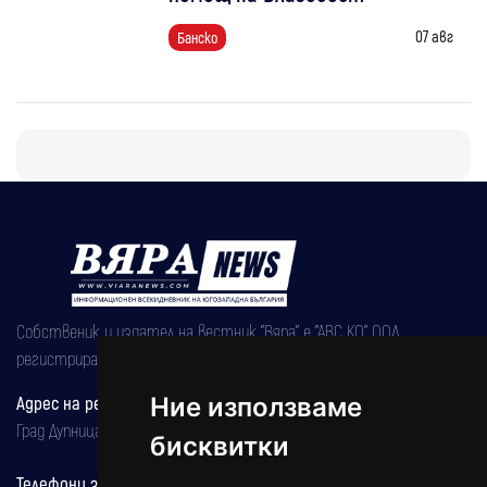
07 авг
Банско
Собственик и издател на вестник "Вяра" е "АВС КО" ООД,
регистрирана на 08.05.2002 година.
Адрес на редакцията
Ние използваме
Град Дупница, ул.''Христо Ботев" 43
бисквитки
Телефони за реклама и абонаменти