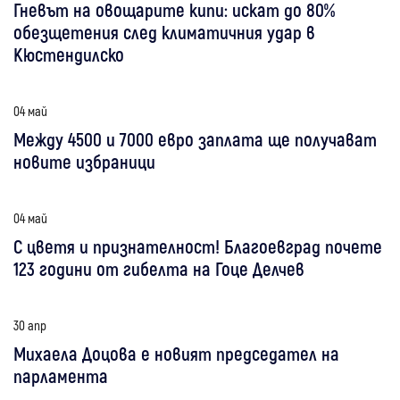
Гневът на овощарите кипи: искат до 80%
обезщетения след климатичния удар в
Кюстендилско
04 май
Между 4500 и 7000 евро заплата ще получават
новите избраници
04 май
С цветя и признателност! Благоевград почете
123 години от гибелта на Гоце Делчев
30 апр
Михаела Доцова е новият председател на
парламента