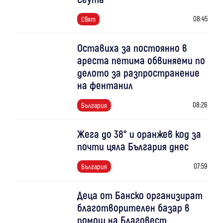
08:45
Свят
Оставиха за постоянно в
ареста петима обвиняеми по
делото за разпространение
на фентанил
08:26
България
Жега до 38° и оранжев код за
почти цяла България днес
07:59
България
Деца от Банско организират
благотворителен базар в
помощ на Благовест