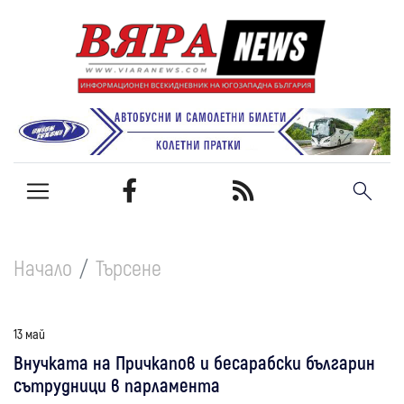
Начало
Търсене
13 май
Внучката на Причкапов и бесарабски българин
сътрудници в парламента