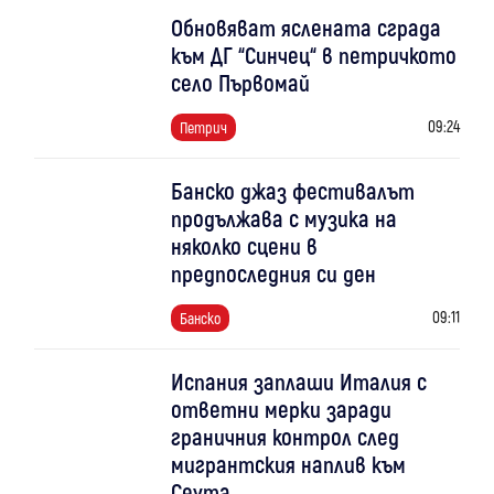
Обновяват яслената сграда
към ДГ “Синчец“ в петричкото
село Първомай
09:24
Петрич
Банско джаз фестивалът
продължава с музика на
няколко сцени в
предпоследния си ден
09:11
Банско
Испания заплаши Италия с
ответни мерки заради
граничния контрол след
мигрантския наплив към
Сеута