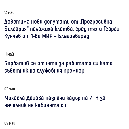
13 май
Деветима нови депутати от „Прогресивна
България“ положиха клетва, сред тях и Георги
Кунчев от 1-ви МИР – Благоевград
11 май
Бербатов се отчете за работата си като
съветник на служебния премиер
07 май
Михаела Доцова назначи кадър на ИТН за
началник на кабинета си
05 май