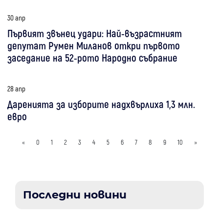
30 апр
Първият звънец удари: Най-възрастният
депутат Румен Миланов откри първото
заседание на 52-рото Народно събрание
28 апр
Даренията за изборите надхвърлиха 1,3 млн.
евро
«
0
1
2
3
4
5
6
7
8
9
10
»
Последни новини