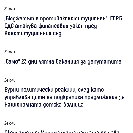
31 юли
„Бюджетът е противоконституционен“: ГЕРБ-
СДС атакува финансовия закон пред
Конституционния съд
31 юли
„Само“ 23 дни лятна ваканция за депутатите
24 юли
Бурни политически реакции, след като
управляващите не подкрепиха предложение за
Националната детска болница
24 юли
Окончателно: Минималната заплата остава