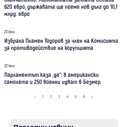
620 евро, държавата ще поеме нов дълг до 10,1
млрд. евро
23 юли
Избраха Пламен Тодоров за член на Комисията
за противодействие на корупцията
22 юли
Парламентът каза „да“: 8 американски
самолета и 250 военни идват в Безмер
«
1
2
3
4
5
6
»