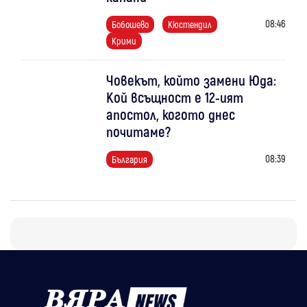
08:46
Бобошево
Кюстендил
Крими
Човекът, който замени Юда:
Кой всъщност е 12-ият
апостол, когото днес
почитаме?
08:39
България