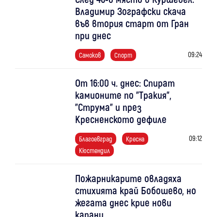
Владимир Зографски скача
във втория старт от Гран
при днес
09:24
Самоков
Спорт
От 16:00 ч. днес: Спират
камионите по "Тракия",
"Струма" и през
Кресненското дефиле
09:12
Благоевград
Кресна
Кюстендил
Пожарникарите овладяха
стихията край Бобошево, но
жегата днес крие нови
капани