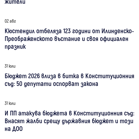
жители
02 авг
Кюстендил отбеляза 123 години от Илинденско-
Преображенското въстание и своя официален
празник
31 юли
Бюджет 2026 влиза в битка в Конституционния
съд: 50 депутати оспорват закона
31 юли
И ПП атакува бюджета в Конституционния съд:
Внасят жалби срещу държавния бюджет и този
на ДОО