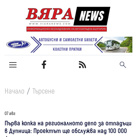
Начало
Търсене
07 авг
Първа копка на регионалното депо за отпадъци
в Дупница: Проектът ще обслужва над 100 000