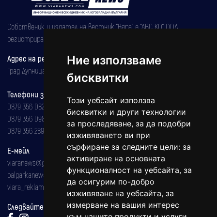
Собственик и издател на вестник "Вяра" е "АВС КО" ООД,
регистрирана на 08.05.2002 година.
Адрес на редакцията
Ние използваме
Град Дупница, ул.''Христо Ботев" 43
бисквитки
Телефони за реклама и абонаменти
Този уебсайт използва
0879 356 082
бисквитки и други технологии
0879 356 098
за проследяване, за да подобри
0879 356 289
изживяването ви при
сърфиране за следните цели:
за
Е-мейл
активиране на основната
viaranews@gmail.com
функционалност на уебсайта
,
за
balgarkanews@gmail.com
да осигурим по-добро
viara_reklama@mail.bg
изживяване на уебсайта
,
за
измерване на вашия интерес
Следвайте ни:
към нашите продукти и услуги