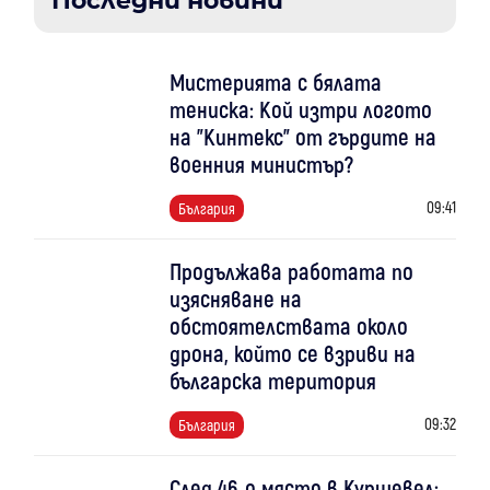
Последни новини
Мистерията с бялата
тениска: Кой изтри логото
на "Кинтекс" от гърдите на
военния министър?
09:41
България
Продължава работата по
изясняване на
обстоятелствата около
дрона, който се взриви на
българска територия
09:32
България
След 46-о място в Куршевел: