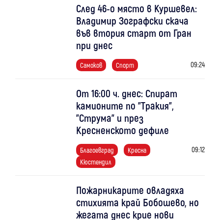
След 46-о място в Куршевел:
Владимир Зографски скача
във втория старт от Гран
при днес
09:24
Самоков
Спорт
От 16:00 ч. днес: Спират
камионите по "Тракия",
"Струма" и през
Кресненското дефиле
09:12
Благоевград
Кресна
Кюстендил
Пожарникарите овладяха
стихията край Бобошево, но
жегата днес крие нови