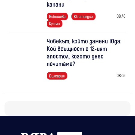
капани
08:46
Бобошево
Кюстендил
Крими
Човекът, който замени Юда:
Кой всъщност е 12-ият
апостол, когото днес
почитаме?
08:39
България