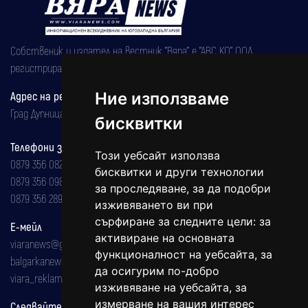
Собственик и издател на вестник "Вяра" е "АВС КО" ООД,
регистрирана на 08.05.2002 година.
Адрес на редакцията
Ние използваме
Град Дупница, ул.''Христо Ботев" 43
бисквитки
Телефони за реклама и абонаменти
Този уебсайт използва
0879 356 082
бисквитки и други технологии
0879 356 098
за проследяване, за да подобри
0879 356 289
изживяването ви при
сърфиране за следните цели:
за
Е-мейл
активиране на основната
viaranews@gmail.com
функционалност на уебсайта
,
за
balgarkanews@gmail.com
да осигурим по-добро
viara_reklama@mail.bg
изживяване на уебсайта
,
за
измерване на вашия интерес
Следвайте ни: