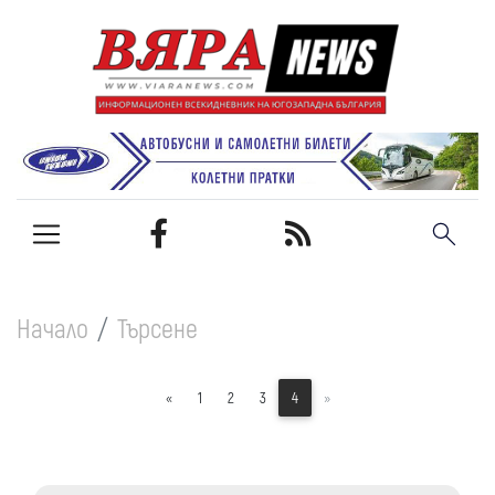
Начало
Търсене
«
1
2
3
4
»