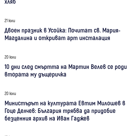
хляб
21 юли
Двоен празник в Усойка: Почитат св. Мария-
Магдалина и откриват арт инсталация
20 юли
10 дни след смъртта на Мартин Велев се роди
втората му дъщеричка
20 юли
Министърът на културата Евтим Милошев в
Гоце Делчев: България трябва да придобие
безценния архив на Иван Гаджев