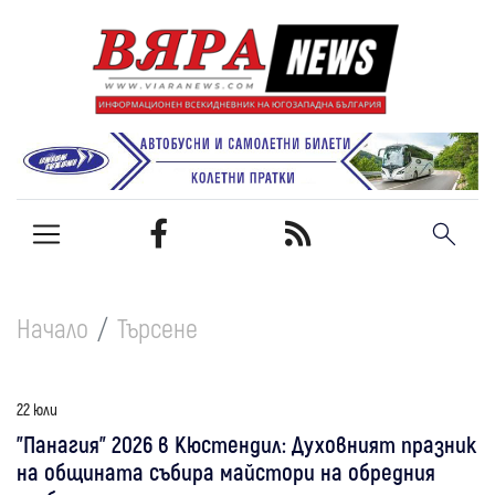
Начало
Търсене
22 юли
"Панагия" 2026 в Кюстендил: Духовният празник
на общината събира майстори на обредния