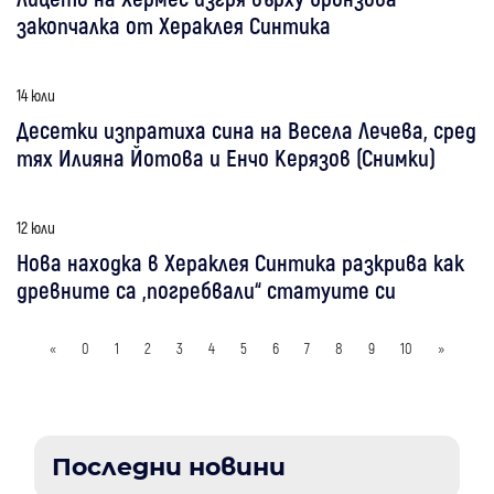
закопчалка от Хераклея Синтика
14 юли
Десетки изпратиха сина на Весела Лечева, сред
тях Илияна Йотова и Енчо Керязов (Снимки)
12 юли
Нова находка в Хераклея Синтика разкрива как
древните са „погребвали“ статуите си
«
0
1
2
3
4
5
6
7
8
9
10
»
Последни новини