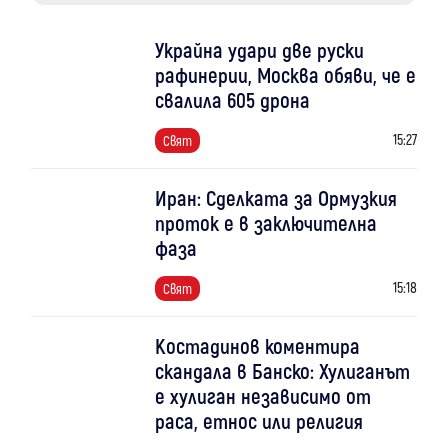
Украйна удари две руски
рафинерии, Москва обяви, че е
свалила 605 дрона
15:27
Свят
Иран: Сделката за Ормузкия
проток е в заключителна
фаза
15:18
Свят
Костадинов коментира
скандала в Банско: Хулиганът
е хулиган независимо от
раса, етнос или религия