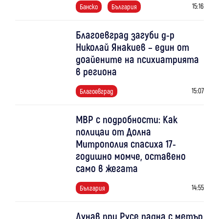
15:16
Банско
България
Благоевград загуби д-р
Николай Янакиев – един от
доайените на психиатрията
в региона
15:07
Благоевград
МВР с подробности: Как
полицаи от Долна
Митрополия спасиха 17-
годишно момче, оставено
само в жегата
14:55
България
Дунав при Русе падна с метър