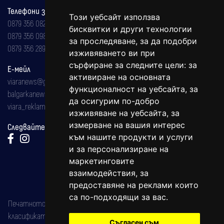
Телефони за реклама и абонаменти
Този уебсайт използва
0879 356 082
бисквитки и други технологии
0879 356 098
за проследяване, за да подобри
0879 356 289
изживяването ви при
сърфиране за следните цели:
за
Е-мейл
активиране на основната
viaranews@gmail.com
функционалност на уебсайта
,
за
balgarkanews@gmail.com
да осигурим по-добро
viara_reklama@mail.bg
изживяване на уебсайта
,
за
измерване на вашия интерес
Следвайте ни:
към нашите продукти и услуги
и за персонализиране на
маркетинговите
взаимодействия
,
за
предоставяне на реклами които
са по-подходящи за вас
.
Печатното издание на вестника е регистрирано в националния
класификатор на печатните издания (Българска национална
Съгласен съм