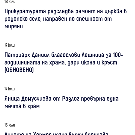
18 юли
Прокуратурата разследва ремонт на църква в
родопско село, направен по спешност от
миряни
17 юли
Патриарх Даниил благослови Лешница за 100-
годишнината на храма, дари икона и кръст
(ОБНОВЕНО)
17 юли
Яница Домусчиева от Разлог превърна една
мечта в храм
15 юли
Лицето на Хермес изгря върху бронзова