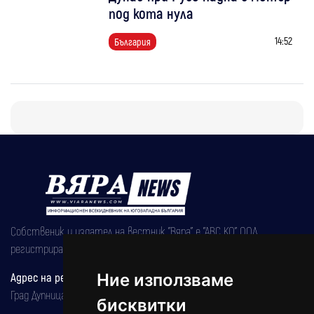
под кота нула
14:52
България
Собственик и издател на вестник "Вяра" е "АВС КО" ООД,
регистрирана на 08.05.2002 година.
Адрес на редакцията
Ние използваме
Град Дупница, ул.''Христо Ботев" 43
бисквитки