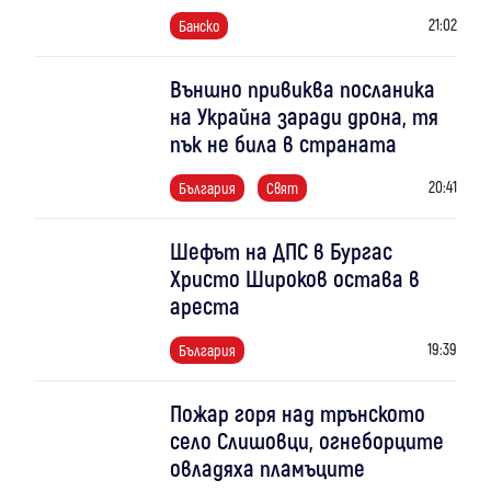
21:02
Банско
Външно привиква посланика
на Украйна заради дрона, тя
пък не била в страната
20:41
България
Свят
Шефът на ДПС в Бургас
Христо Широков остава в
ареста
19:39
България
Пожар горя над трънското
село Слишовци, огнеборците
овладяха пламъците