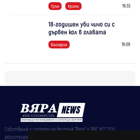
19:33
Трън
Крими
18-годишен уби чичо си с
дървен кол в главата
19:09
България
Собственик и издател на вестник "Вяра" е "АВС КО" ООД,
регистрирана на 08.05.2002 година.