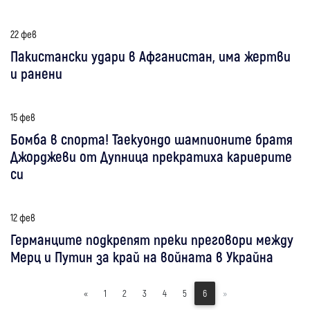
22 фев
Пакистански удари в Афганистан, има жертви
и ранени
15 фев
Бомба в спорта! Таекуондо шампионите братя
Джорджеви от Дупница прекратиха кариерите
си
12 фев
Германците подкрепят преки преговори между
Мерц и Путин за край на войната в Украйна
«
1
2
3
4
5
6
»