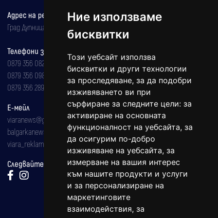
Адрес на редакцията
Ние използваме
Град Дупница, ул.''Христо Ботев" 43
бисквитки
Телефони за реклама и абонаменти
Този уебсайт използва
0879 356 082
бисквитки и други технологии
0879 356 098
за проследяване, за да подобри
0879 356 289
изживяването ви при
сърфиране за следните цели:
за
Е-мейл
активиране на основната
viaranews@gmail.com
функционалност на уебсайта
,
за
balgarkanews@gmail.com
да осигурим по-добро
viara_reklama@mail.bg
изживяване на уебсайта
,
за
измерване на вашия интерес
Следвайте ни:
към нашите продукти и услуги
и за персонализиране на
маркетинговите
взаимодействия
,
за