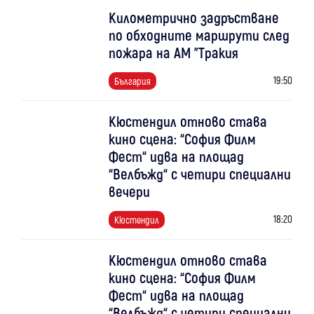
Километрично задръстване
по обходните маршрути след
пожара на АМ "Тракия
19:50
България
Кюстендил отново става
кино сцена: “София Филм
Фест“ идва на площад
“Велбъжд“ с четири специални
вечери
18:20
Кюстендил
Кюстендил отново става
кино сцена: “София Филм
Фест“ идва на площад
“Велбъжд“ с четири специални