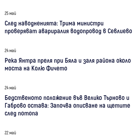
25 май
След наводненията: Трима министри
проверяват авариралия водопровод в Севлиево
24 май
Река Янтра преля при Бяла и заля района около
моста на Колю Фичето
24 май
Бедственото положение във Велико Търново и
Габрово остава: Започва описване на щетите
след потопа
22 май