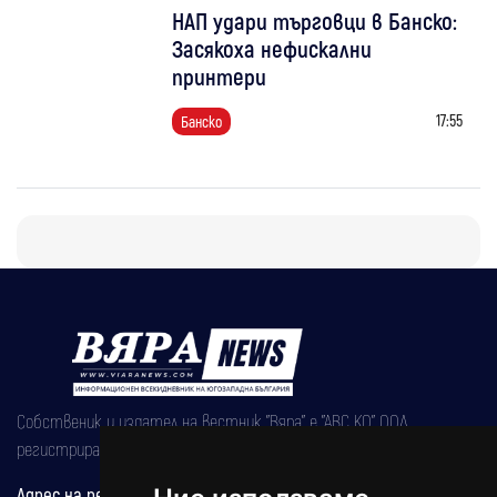
НАП удари търговци в Банско:
Засякоха нефискални
принтери
17:55
Банско
Собственик и издател на вестник "Вяра" е "АВС КО" ООД,
регистрирана на 08.05.2002 година.
Адрес на редакцията