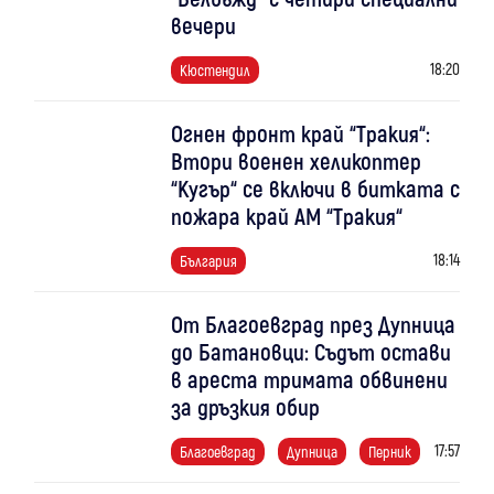
вечери
18:20
Кюстендил
Огнен фронт край “Тракия“:
Втори военен хеликоптер
“Кугър“ се включи в битката с
пожара край АМ “Тракия“
18:14
България
От Благоевград през Дупница
до Батановци: Съдът остави
в ареста тримата обвинени
за дръзкия обир
17:57
Благоевград
Дупница
Перник