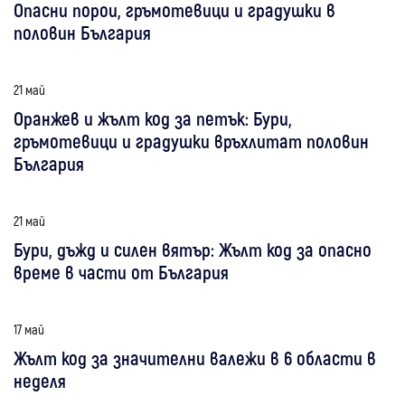
Опасни порои, гръмотевици и градушки в
половин България
21 май
Оранжев и жълт код за петък: Бури,
гръмотевици и градушки връхлитат половин
България
21 май
Бури, дъжд и силен вятър: Жълт код за опасно
време в части от България
17 май
Жълт код за значителни валежи в 6 области в
неделя