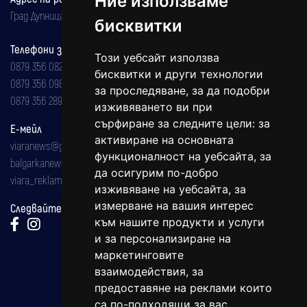
Ние използваме
Град Дупница, ул.''Христо Ботев" 43
бисквитки
Телефони за реклама и абонаменти
Този уебсайт използва
0879 356 082
бисквитки и други технологии
0879 356 098
за проследяване, за да подобри
0879 356 289
изживяването ви при
сърфиране за следните цели:
за
Е-мейл
активиране на основната
viaranews@gmail.com
функционалност на уебсайта
,
за
balgarkanews@gmail.com
да осигурим по-добро
viara_reklama@mail.bg
изживяване на уебсайта
,
за
измерване на вашия интерес
Следвайте ни:
към нашите продукти и услуги
и за персонализиране на
маркетинговите
взаимодействия
,
за
предоставяне на реклами които
са по-подходящи за вас
.