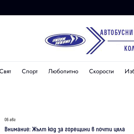
Свят
Спорт
Любопитно
Скорости
Из
06 авг
Внимание: Жълт код за горещини в почти цяла