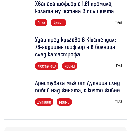
Хванаха шофьор с 1,61 промила,
колата му остана в полицията
11:46
Рила
Крими
Удар пред кръгово в Кюстендил:
76-годишен шофьор е в болница
след катастрофа
11:41
Кюстендил
Крими
Арестуваха мъж от Дупница след
побой над жената, с която живее
11:33
Дупница
Крими