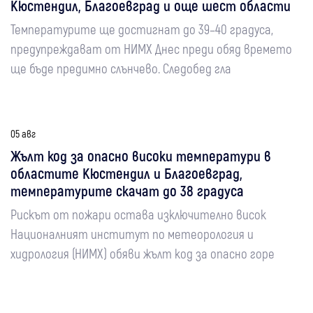
Кюстендил, Благоевград и още шест области
Температурите ще достигнат до 39–40 градуса,
предупреждават от НИМХ Днес преди обяд времето
ще бъде предимно слънчево. Следобед гла
05 авг
Жълт код за опасно високи температури в
областите Кюстендил и Благоевград,
температурите скачат до 38 градуса
Рискът от пожари остава изключително висок
Националният институт по метеорология и
хидрология (НИМХ) обяви жълт код за опасно горе