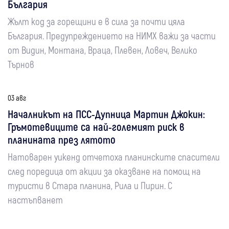
България
Жълт код за горещини е в сила за почти цяла
България. Предупреждението на НИМХ важи за части
от Видин, Монтана, Враца, Плевен, Ловеч, Велико
Търнов
03 авг
Началникът на ПСС-Дупница Мартин Джокин:
Гръмотевиците са най-големият риск в
планината през лятото
Натоварен уикенд отчетоха планинските спасители
след поредица от акции за оказване на помощ на
туристи в Стара планина, Рила и Пирин. С
настъпванет