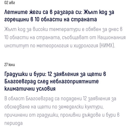
02 авг
Летните жеги са в разгара си: Жълт код за
горещини в 10 области на страната
Жълт код за високи температури е обявен за днес в
10 области на страната, съобщават от Националния
институт по метеорология и хидрология (НИМХ).
27 юли
Градушки и бури: 12 заявления за щети в
Благоевград след неблагоприятните
климатични условия
В област Благоевград са подадени 12 заявления за
обследване на щети по земеделски култури,
причинени от градушки, проливни дъждове и бури в
периода