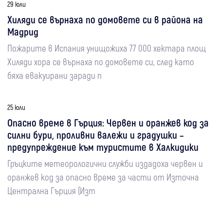
29 юли
Хиляди се върнаха по домовете си в района на
Мадрид
Пожарите в Испания унищожиха 77 000 хектара площ
Хиляди хора се върнаха по домовете си, след като
бяха евакуирани заради п
25 юли
Опасно време в Гърция: Червен и оранжев код за
силни бури, проливни валежи и градушки –
предупреждение към туристите в Халкидики
Гръцките метеорологични служби издадоха червен и
оранжев код за опасно време за части от Източна
Централна Гърция (Изт