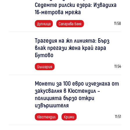
Седемте рилски езера: Извадиха
16-метрова мрежа
11:58
Дупница
Сапарева баня
Трагедия на жп линията: Бърз
влак прегази жена край гара
Бутово
11:54
България
Монети за 100 евро изчезнаха от
закусвалня в Кюстендил –
полицията бързо откри
извършителя
11:51
Кюстендил
Крими