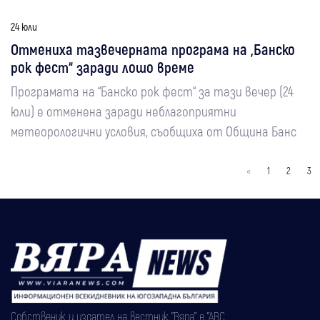
24 юли
Отмениха тазвечерната програма на „Банско
рок фест“ заради лошо време
Програмата на “Банско рок фест“ за тази вечер (24
юли) е отменена заради неблагоприятни
метеорологични условия, съобщиха от Община Банс
«
1
2
3
Собственик и издател на вестник "Вяра" е "АВС