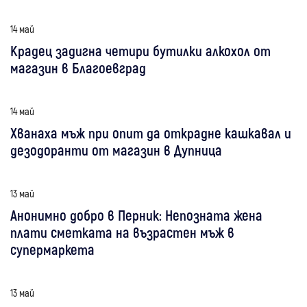
14 май
Крадец задигна четири бутилки алкохол от
магазин в Благоевград
14 май
Хванаха мъж при опит да открадне кашкавал и
дезодоранти от магазин в Дупница
13 май
Анонимно добро в Перник: Непозната жена
плати сметката на възрастен мъж в
супермаркета
13 май