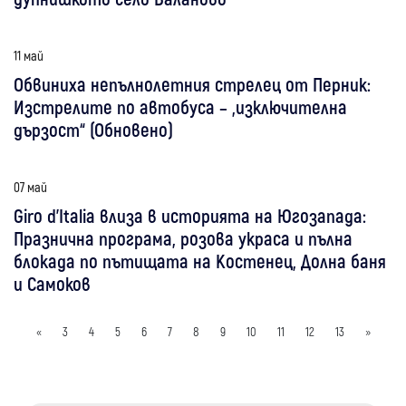
11 май
Обвиниха непълнолетния стрелец от Перник:
Изстрелите по автобуса – „изключителна
дързост“ (Обновено)
07 май
Giro d’Italia влиза в историята на Югозапада:
Празнична програма, розова украса и пълна
блокада по пътищата на Костенец, Долна баня
и Самоков
«
3
4
5
6
7
8
9
10
11
12
13
»