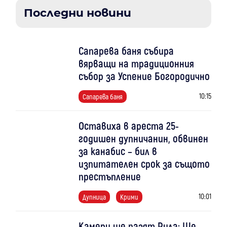
Последни новини
Сапарева баня събира
вярващи на традиционния
събор за Успение Богородично
10:15
Сапарева баня
Оставиха в ареста 25-
годишен дупничанин, обвинен
за канабис – бил в
изпитателен срок за същото
престъпление
10:01
Дупница
Крими
Камери ще пазят Рила: Ще