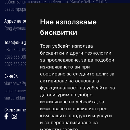
Собственик и издател на вестник "Вяра" е "АВС КО" ООД,
регистрирана на 08.05.2002 година.
Адрес на редакцията
Ние използваме
Град Дупница, ул.''Христо Ботев" 43
бисквитки
Телефони за реклама и абонаменти
Този уебсайт използва
0879 356 082
бисквитки и други технологии
0879 356 098
за проследяване, за да подобри
0879 356 289
изживяването ви при
сърфиране за следните цели:
за
Е-мейл
активиране на основната
viaranews@gmail.com
функционалност на уебсайта
,
за
balgarkanews@gmail.com
да осигурим по-добро
viara_reklama@mail.bg
изживяване на уебсайта
,
за
измерване на вашия интерес
Следвайте ни:
към нашите продукти и услуги
и за персонализиране на
маркетинговите