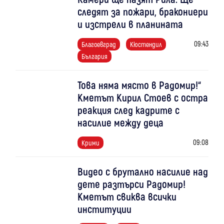
следят за пожари, бракониери
и изстрели в планината
09:43
Благоевград
Кюстендил
България
Това няма място в Радомир!“
Кметът Кирил Стоев с остра
реакция след кадрите с
насилие между деца
09:08
Крими
Видео с брутално насилие над
дете разтърси Радомир!
Кметът свиква всички
институции