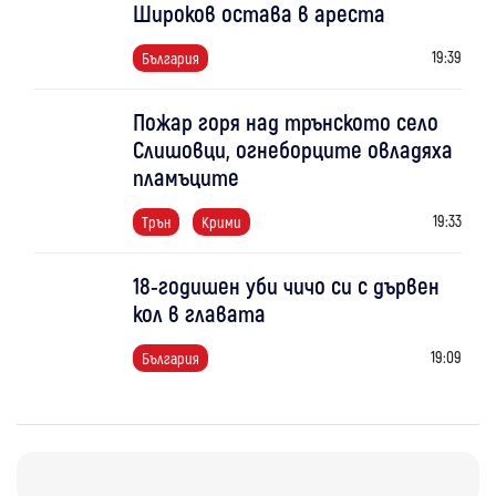
Широков остава в ареста
19:39
България
Пожар горя над трънското село
Слишовци, огнеборците овладяха
пламъците
19:33
Трън
Крими
18-годишен уби чичо си с дървен
кол в главата
19:09
България