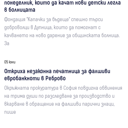
понеделник, които да качат нови детски легла
в болницата
Фондация “Капачки за бъдеще“ спешно търси
доброволци в Дупница, които да помогнат с
качването на ново дарение за общинската болница.
За
05 юни
Откриха незаконна печатница за фалшиви
евробанкноти в Реброво
Окръжната прокуратура в София повдигна обвинения
на трима души по разследване за производство и
вкарване в обращение на фалшиви парични знаци,
пише