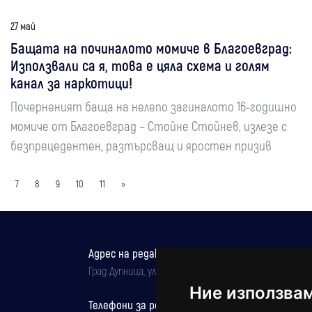
27 май
Бащата на починалото момиче в Благоевград:
Използвали са я, това е цяла схема и голям
канал за наркотици!
Почерненият баща на нелепо загиналото 16-годишно
момиче от Благоевград – Стойне Стойнев, излезе с
безпрецедентен, разтърсващ и яростен призив
7
8
9
10
11
»
Адрес на редакцията
Град Дупница, ул.''Христо Ботев" 43
Ние използва
Телефони за реклама и абонаменти