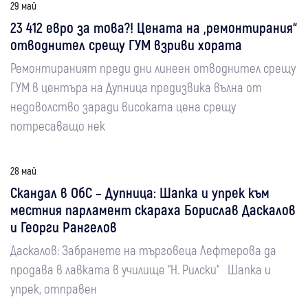
29 май
23 412 евро за това?! Цената на „ремонтирания“
отводнител срещу ГУМ взриви хората
Ремонтираният преди дни линеен отводнител срещу
ГУМ в центъра на Дупница предизвика вълна от
недоволство заради високата цена срещу
потресаващо нек
28 май
Скандал в ОбС – Дупница: Шапка и упрек към
местния парламент скараха Борислав Даскалов
и Георги Рангелов
Даскалов: Забранете на търговеца Лефтерова да
продава в лавката в училище “Н. Рилски“ Шапка и
упрек, отправен