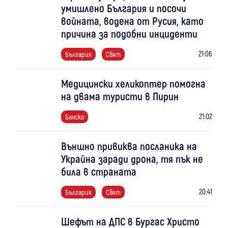
умишлено България и посочи
войната, водена от Русия, като
причина за подобни инциденти
21:06
България
Свят
Медицински хеликоптер помогна
на двама туристи в Пирин
21:02
Банско
Външно привиква посланика на
Украйна заради дрона, тя пък не
била в страната
20:41
България
Свят
Шефът на ДПС в Бургас Христо