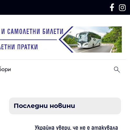
бори
Последни новини
Украйна увери, че не е атакувала