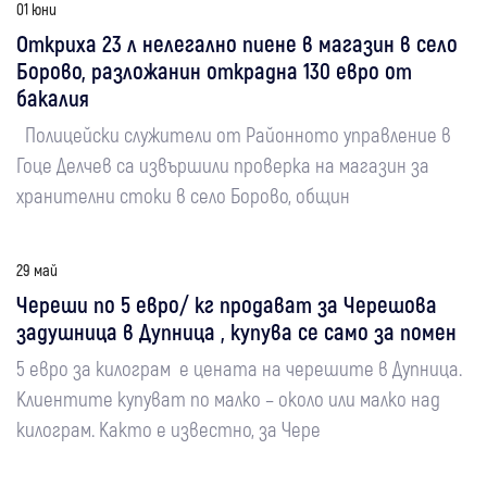
01 юни
Откриха 23 л нелегално пиене в магазин в село
Борово, разложанин открадна 130 евро от
бакалия
Полицейски служители от Районното управление в
Гоце Делчев са извършили проверка на магазин за
хранителни стоки в село Борово, общин
29 май
Череши по 5 евро/ кг продават за Черешова
задушница в Дупница , купува се само за помен
5 евро за килограм е цената на черешите в Дупница.
Клиентите купуват по малко – около или малко над
килограм. Както е известно, за Чере