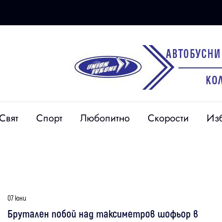
Свят
Спорт
Любопитно
Скорости
Из
07 юни
Брутален побой над таксиметров шофьор в