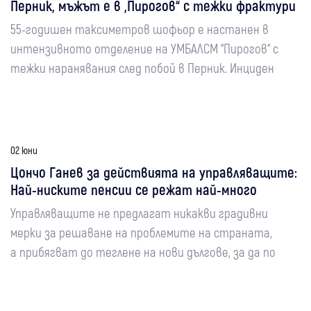
Перник, мъжът е в „Пирогов“ с тежки фрактури
55-годишен таксиметров шофьор е настанен в
интензивното отделение на УМБАЛСМ “Пирогов“ с
тежки наранявания след побой в Перник. Инциден
02 юни
Цончо Ганев за действията на управляващите:
Най-ниските пенсии се режат най-много
Управляващите не предлагат никакви градивни
мерки за решаване на проблемите на страната,
а прибягват до теглене на нови дългове, за да по