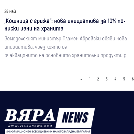
28 май
„Кошница с грижа”: нова инициатива за 10% по-
ниски цени на храните
Земеделският министър Пламен Абровски обяви нова
инициатива, чрез която се
очаквацените на основните хранителни продукти д
«
1
2
3
4
5
6