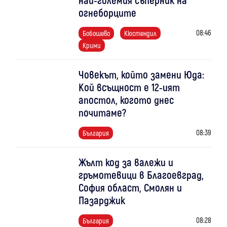
огнеборците
08:46
Бобошево
Кюстендил
Крими
Човекът, който замени Юда:
Кой всъщност е 12-ият
апостол, когото днес
почитаме?
08:39
България
Жълт код за валежи и
гръмотевици в Благоевград,
София област, Смолян и
Пазарджик
08:28
България