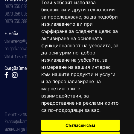
Този уебсайт използва
0879 356 082
бисквитки и други технологии
0879 356 098
за проследяване, за да подобри
0879 356 289
изживяването ви при
сърфиране за следните цели:
за
Е-мейл
активиране на основната
viaranews@gmail.com
функционалност на уебсайта
,
за
balgarkanews@gmail.com
да осигурим по-добро
viara_reklama@mail.bg
изживяване на уебсайта
,
за
измерване на вашия интерес
Следвайте ни:
към нашите продукти и услуги
и за персонализиране на
маркетинговите
взаимодействия
,
за
предоставяне на реклами които
са по-подходящи за вас
.
Печатното издание на вестника е регистрирано в националния
класификатор на печатните издания (Българска национална
Съгласен съм
агенция за ISSN) под номер: ISSN 1312-4722.