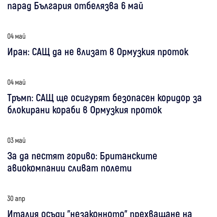
парад България отбелязва 6 май
04 май
Иран: САЩ да не влизат в Ормузкия проток
04 май
Тръмп: САЩ ще осигурят безопасен коридор за
блокирани кораби в Ормузкия проток
03 май
За да пестят гориво: Британските
авиокомпании сливат полети
30 апр
Италия осъди "незаконното" прехващане на