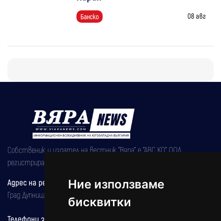
08 авг
Банско
Собственик и издател на вестник "Вяра" е "АВС КО" ООД,
регистрирана на 08.05.2002 година.
Адрес на редакцията
Ние използваме
Град Дупница, ул.''Христо Ботев" 43
бисквитки
Телефони за реклама и абонаменти