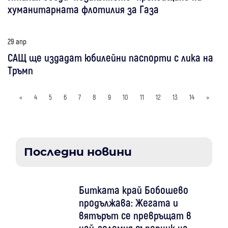
хуманитарната флотилия за Газа
29 апр
САЩ ще издадат юбилейни паспорти с лика на
Тръмп
«
4
5
6
7
8
9
10
11
12
13
14
»
Последни новини
Битката край Бобошево
продължава: Жегата и
вятърът се превръщат в
най-големия съперник на