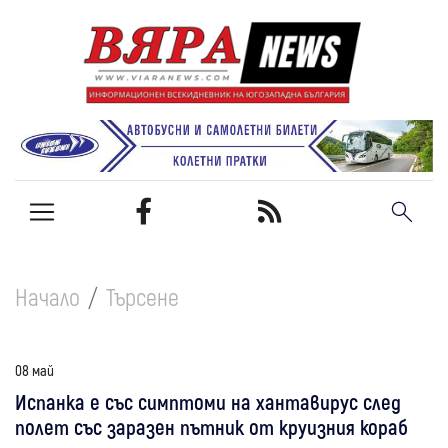
Начало
Търсене
08 май
Испанка е със симптоми на хантавирус след
полет със заразен пътник от круизния кораб