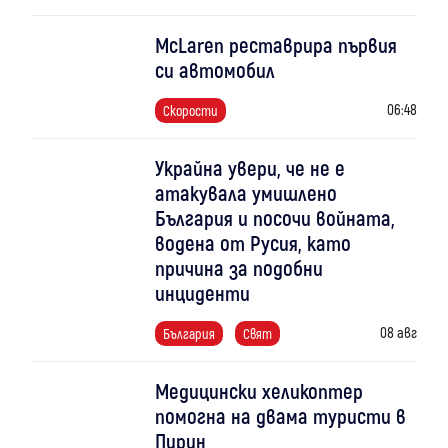
McLaren реставрира първия
си автомобил
06:48
Скорости
Украйна увери, че не е
атакувала умишлено
България и посочи войната,
водена от Русия, като
причина за подобни
инциденти
08 авг
България
Свят
Медицински хеликоптер
помогна на двама туристи в
Пирин