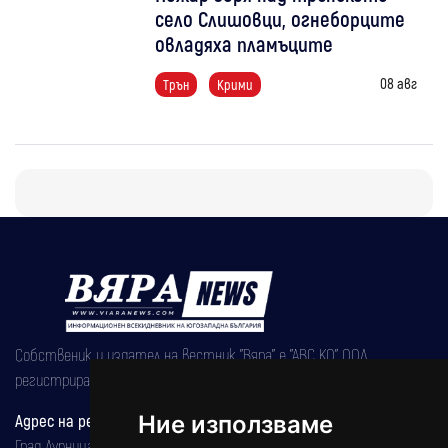
село Слишовци, огнеборците
овладяха пламъците
08 авг
Трън
Крими
Собственик и издател на вестник "Вяра" е "АВС КО" ООД,
регистрирана на 08.05.2002 година.
Адрес на редакцията
Ние използваме
Град Дупница, ул.''Христо Ботев" 43