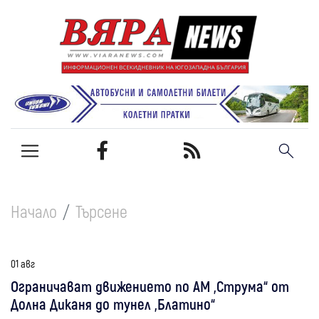
Начало
Търсене
01 авг
Ограничават движението по АМ „Струма“ от
Долна Диканя до тунел „Блатино“