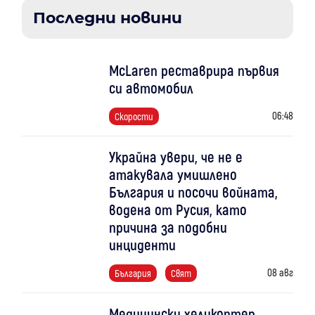
Последни новини
McLaren реставрира първия
си автомобил
06:48
Скорости
Украйна увери, че не е
атакувала умишлено
България и посочи войната,
водена от Русия, като
причина за подобни
инциденти
08 авг
България
Свят
Медицински хеликоптер