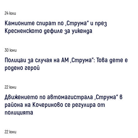
24 юли
Камионите спират по „Струма“ и през
Кресненското дефиле за уикенда
30 юни
Полицаи за случая на АМ „Струма”: Това дете е
родено герой
22 юни
Движението по автомагистрала „Струма“ в
района на Кочериново се регулира от
полицията
22 юни