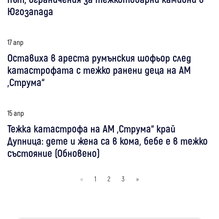
Югозапада
17 апр
Оставиха в ареста румънския шофьор след
катастрофата с тежко ранени деца на АМ
„Струма“
15 апр
Тежка катастрофа на АМ „Струма“ край
Дупница: дете и жена са в кома, бебе е в тежко
състояние (Обновено)
«
1
2
3
»