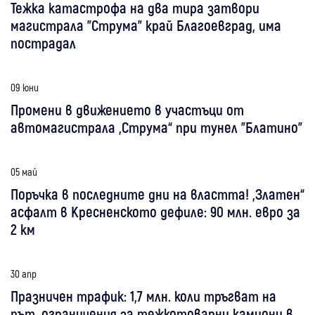
Тежка катастрофа на два тира затвори
магистрала "Струма" край Благоевград, има
пострадал
09 юни
Промени в движението в участъци от
автомагистрала „Струма“ при тунел "Блатино"
05 май
Поръчка в последните дни на властта! „Златен“
асфалт в Кресненското дефиле: 90 млн. евро за
2 км
30 апр
Празничен трафик: 1,7 млн. коли тръгват на
път, ограничения за тежкотоварни камиони в