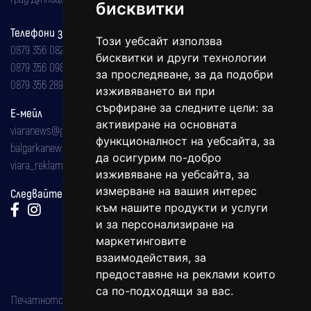
бисквитки
Телефони за реклама и абонаменти
Този уебсайт използва
0879 356 082
бисквитки и други технологии
0879 356 098
за проследяване, за да подобри
0879 356 289
изживяването ви при
сърфиране за следните цели:
за
Е-мейл
активиране на основната
viaranews@gmail.com
функционалност на уебсайта
,
за
balgarkanews@gmail.com
да осигурим по-добро
viara_reklama@mail.bg
изживяване на уебсайта
,
за
измерване на вашия интерес
Следвайте ни:
към нашите продукти и услуги
и за персонализиране на
маркетинговите
взаимодействия
,
за
предоставяне на реклами които
са по-подходящи за вас
.
Печатното издание на вестника е регистрирано в националния