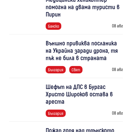
помогна на двама туристи в
Пирин
08 авг
Банско
Външно привиква посланика
на Украйна заради дрона, тя
пък не била в страната
08 авг
България
Свят
Шефът на ДПС в Бургас
Христо Широков остава в
ареста
08 авг
България
Пожар горя над трънското