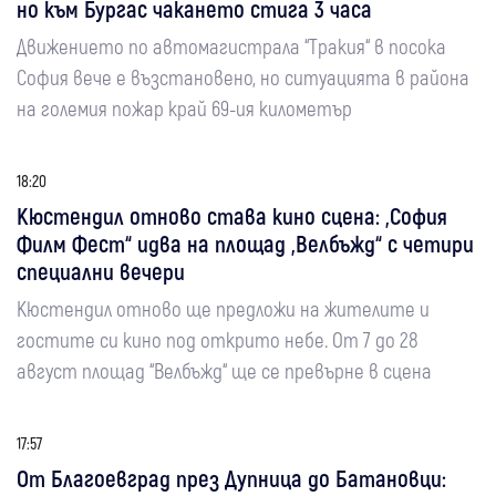
но към Бургас чакането стига 3 часа
Движението по автомагистрала “Тракия“ в посока
София вече е възстановено, но ситуацията в района
на големия пожар край 69-ия километър
18:20
Кюстендил отново става кино сцена: „София
Филм Фест“ идва на площад „Велбъжд“ с четири
специални вечери
Кюстендил отново ще предложи на жителите и
гостите си кино под открито небе. От 7 до 28
август площад “Велбъжд“ ще се превърне в сцена
17:57
От Благоевград през Дупница до Батановци: