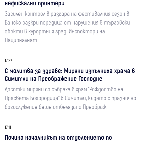
нефискални принтери
Засилен контрол в разгара на фестивалния сезон в
Банско разкри поредица от нарушения в търговски
обекти в курортния град. Инспектори на
Националнат
17:27
С молитва за здраве: Миряни изпълниха храма в
Симитли на Преображение Господне
Десетки миряни се събраха в храм “Рождество на
Пресвета Богородица“ в Симитли, където с празнично
богослужение беше отбелязано Преображ
17:11
Почина началникът на отделението по