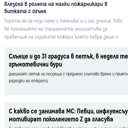
влязоха в ролята на малки пожарникари в
битката с огъня
Гората не се пази само с техника, а и със знание. Това
бе посланието на специалната инициатива за
превенция на горските пожари, която събра деца, п
Слънце и до 31 градуса в петък, в неделя 
гръмотевични бури
Днешният петък ни посреща с предимно слънчево време и приятни
разходки на открито,
С какво се занимава МС: Певци, инфлуенсъ
мотивират поколението Z да гласува