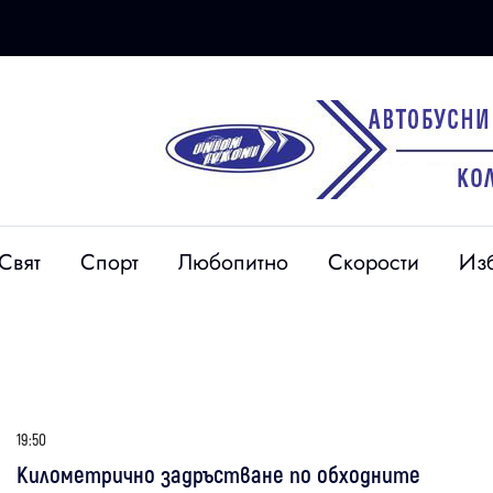
Свят
Спорт
Любопитно
Скорости
Из
19:50
Километрично задръстване по обходните