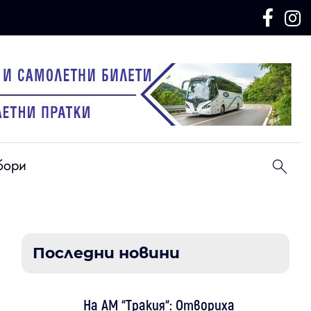
бори
Последни новини
На АМ “Тракия“: Отвориха