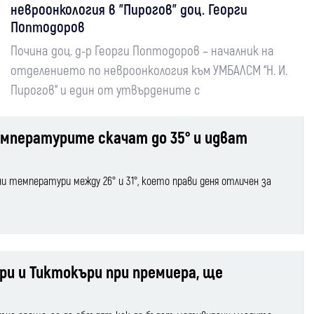
невроонкология в "Пирогов" доц. Георги
Поптодоров
Почина доц. д-р Георги Поптодоров – началник на
отделението по невроонкология към УМБАЛСМ “Н. И.
Пирогов“ и един от утвърдените с
температурите скачат до 35° и идват
 температури между 26° и 31°, което прави деня отличен за
ури и Тиктокъри при премиера, ще