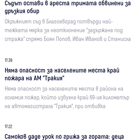
Съдът остави в ареста тримата обвинени за
дръзкия обир
Окръжният съд в Благоевград потвърди най-
тежката мярка за неотклонение “задържане под
стража“ спрямо Боян Попов, Иван Иванов и Станисла
17:39
Няма опасност за населените места край
пожара на АМ "Тракия"
Няма опасност за населените места в района на
големия пожар, който избухна край 69-ия километър
на автомагистрала “Тракия“, при отбивка
17:22
Самоков даде урок по грижа за гората: деца