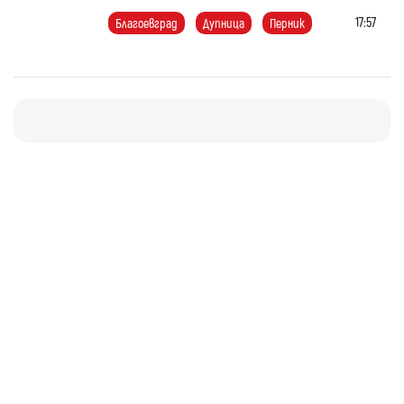
17:57
Благоевград
Дупница
Перник