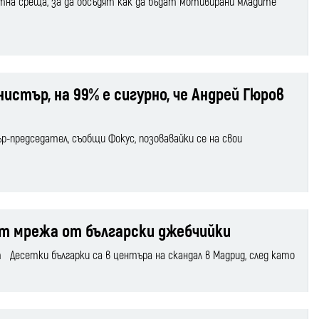
отна среща, за да обсъдят как да бъдат мотивирани младите
стър, на 99% е сигурно, че Андрей Гюров
р-председател, съобщи Фокус, позовавайки се на свои
ат мрежа от български джебчийки
 Десетки българки са в центъра на скандал в Мадрид, след като