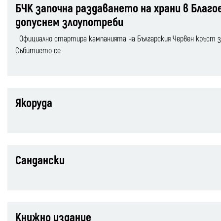
БЧК започна раздаването на храни в Благо
допуснем злоупотреби
Официално стартира кампанията на Българския Червен кръст за 
Събитието се
Якоруда
Сандански
Книжно издание