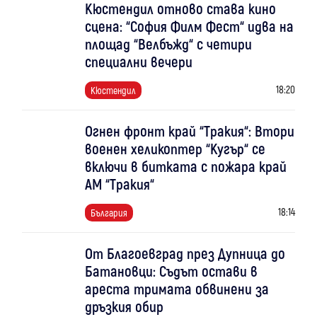
Кюстендил отново става кино
сцена: “София Филм Фест“ идва на
площад “Велбъжд“ с четири
специални вечери
18:20
Кюстендил
Огнен фронт край “Тракия“: Втори
военен хеликоптер “Кугър“ се
включи в битката с пожара край
АМ “Тракия“
18:14
България
От Благоевград през Дупница до
Батановци: Съдът остави в
ареста тримата обвинени за
дръзкия обир