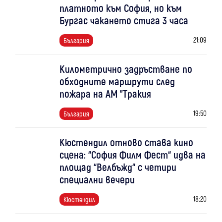
платното към София, но към
Бургас чакането стига 3 часа
21:09
България
Километрично задръстване по
обходните маршрути след
пожара на АМ "Тракия
19:50
България
Кюстендил отново става кино
сцена: “София Филм Фест“ идва на
площад “Велбъжд“ с четири
специални вечери
18:20
Кюстендил