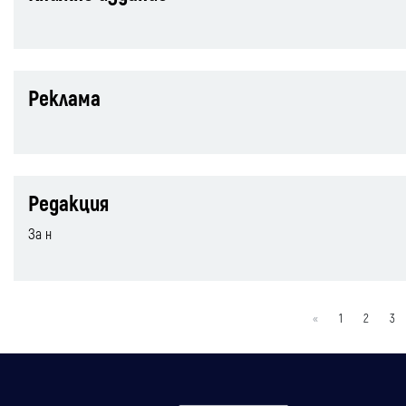
Реклама
Редакция
За н
«
1
2
3