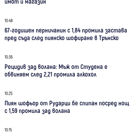
имот и магазин
10:48
67-годишен перничанин с 1,84 промила застава
пред съда след пиянско шофиране в Трънско
10:36
Рецидив зад волана: Мъж от Студена е
обвиняем след 2,21 промила алкохол
10:25
Пиян шофьор от Рударци бе спипан посред нощ
с 1,59 промила зад волана
10:15