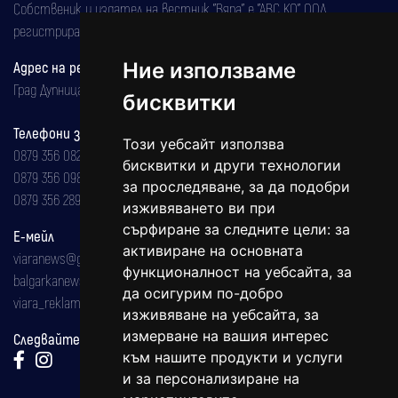
Собственик и издател на вестник "Вяра" е "АВС КО" ООД,
регистрирана на 08.05.2002 година.
Адрес на редакцията
Ние използваме
Град Дупница, ул.''Христо Ботев" 43
бисквитки
Телефони за реклама и абонаменти
Този уебсайт използва
0879 356 082
бисквитки и други технологии
0879 356 098
за проследяване, за да подобри
0879 356 289
изживяването ви при
сърфиране за следните цели:
за
Е-мейл
активиране на основната
viaranews@gmail.com
функционалност на уебсайта
,
за
balgarkanews@gmail.com
да осигурим по-добро
viara_reklama@mail.bg
изживяване на уебсайта
,
за
измерване на вашия интерес
Следвайте ни:
към нашите продукти и услуги
и за персонализиране на