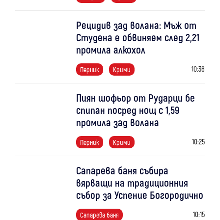
Рецидив зад волана: Мъж от
Студена е обвиняем след 2,21
промила алкохол
10:36
Перник
Крими
Пиян шофьор от Рударци бе
спипан посред нощ с 1,59
промила зад волана
10:25
Перник
Крими
Сапарева баня събира
вярващи на традиционния
събор за Успение Богородично
10:15
Сапарева баня