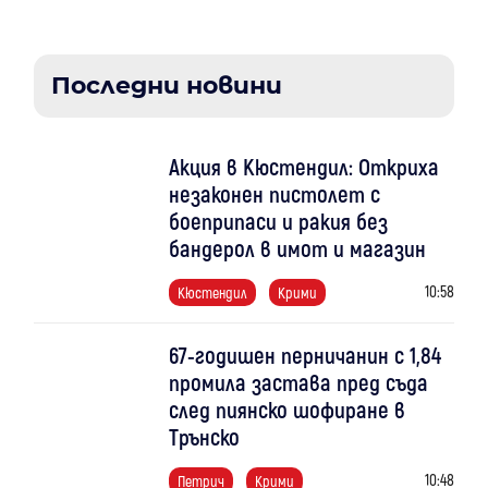
Последни новини
Акция в Кюстендил: Откриха
незаконен пистолет с
боеприпаси и ракия без
бандерол в имот и магазин
10:58
Кюстендил
Крими
67-годишен перничанин с 1,84
промила застава пред съда
след пиянско шофиране в
Трънско
10:48
Петрич
Крими