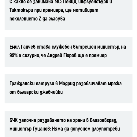
С какво се занимава МС: Певци, инфлуенсъури и
Тиктокъри при премиера, ще мотивират
поколението Z да гласува
Емил Ганчев става служебен вътрешен министър, на
99% е сигурно, че Андрей Гюров ще е премиер
Граждански патрули в Мадрид разобличават мрежа
от български джебчийки
БЧК започна раздаването на храни в Благоевград,
министър Гуцанов: Няма да допуснем злоупотреби