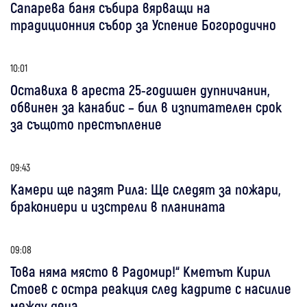
Сапарева баня събира вярващи на
традиционния събор за Успение Богородично
10:01
Оставиха в ареста 25-годишен дупничанин,
обвинен за канабис – бил в изпитателен срок
за същото престъпление
09:43
Камери ще пазят Рила: Ще следят за пожари,
бракониери и изстрели в планината
09:08
Това няма място в Радомир!“ Кметът Кирил
Стоев с остра реакция след кадрите с насилие
между деца