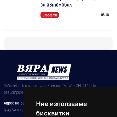
си автомобил
06:48
Скорости
Собственик и издател на вестник "Вяра" е "АВС КО" ООД,
регистрирана на 08.05.2002 година.
Адрес на редакцията
Ние използваме
Град Дупница, ул.''Христо Ботев" 43
бисквитки