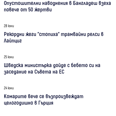
Опустошителни наводнения в Бангладеш взеха
повече от 50 жертви
28 юни
Рекордни жеги "стопиха" трамвайни релси в
Лайпциг
25 юни
Шведска министърка дойде с бебето си на
заседание на Съвета на ЕС
24 юни
Комарите вече се възпроизвеждат
целогодишно в Гърция