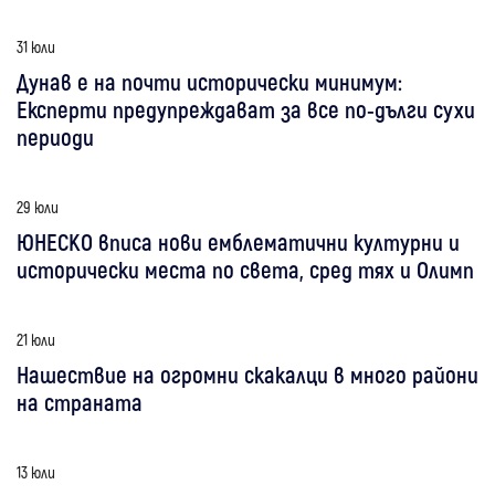
31 юли
Дунав е на почти исторически минимум:
Експерти предупреждават за все по-дълги сухи
периоди
29 юли
ЮНЕСКО вписа нови емблематични културни и
исторически места по света, сред тях и Олимп
21 юли
Нашествие на огромни скакалци в много райони
на страната
13 юли