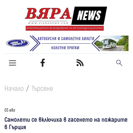
Начало
Търсене
03 авг
Самолети се включиха в гасенето на пожарите
в Гърция