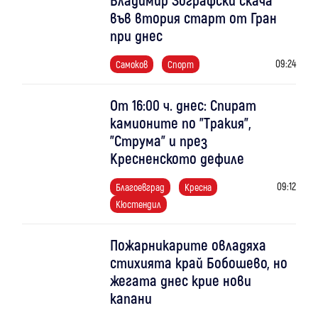
във втория старт от Гран
при днес
09:24
Самоков
Спорт
От 16:00 ч. днес: Спират
камионите по "Тракия",
"Струма" и през
Кресненското дефиле
09:12
Благоевград
Кресна
Кюстендил
Пожарникарите овладяха
стихията край Бобошево, но
жегата днес крие нови
капани