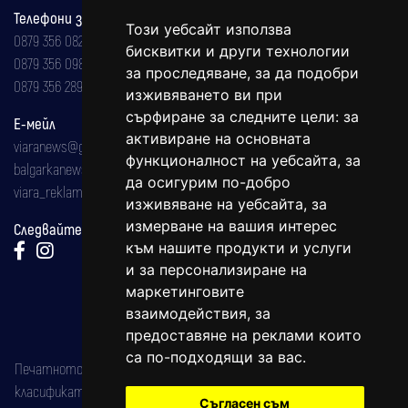
Телефони за реклама и абонаменти
Този уебсайт използва
0879 356 082
бисквитки и други технологии
0879 356 098
за проследяване, за да подобри
0879 356 289
изживяването ви при
сърфиране за следните цели:
за
Е-мейл
активиране на основната
viaranews@gmail.com
функционалност на уебсайта
,
за
balgarkanews@gmail.com
да осигурим по-добро
viara_reklama@mail.bg
изживяване на уебсайта
,
за
измерване на вашия интерес
Следвайте ни:
към нашите продукти и услуги
и за персонализиране на
маркетинговите
взаимодействия
,
за
предоставяне на реклами които
са по-подходящи за вас
.
Печатното издание на вестника е регистрирано в националния
класификатор на печатните издания (Българска национална
Съгласен съм