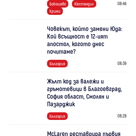
08:46
Бобошево
Кюстендил
Крими
Човекът, който замени Юда:
Кой всъщност е 12-ият
апостол, когото днес
почитаме?
08:39
България
Жълт код за валежи и
гръмотевици в Благоевград,
София област, Смолян и
Пазарджик
08:28
България
McLaren реставрира първия