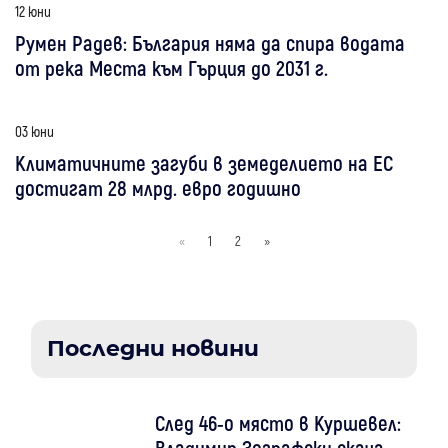
12 юни
Румен Радев: България няма да спира водата
от река Места към Гърция до 2031 г.
03 юни
Климатичните загуби в земеделието на ЕС
достигат 28 млрд. евро годишно
«
1
2
»
Последни новини
След 46-о място в Куршевел:
Владимир Зографски скача