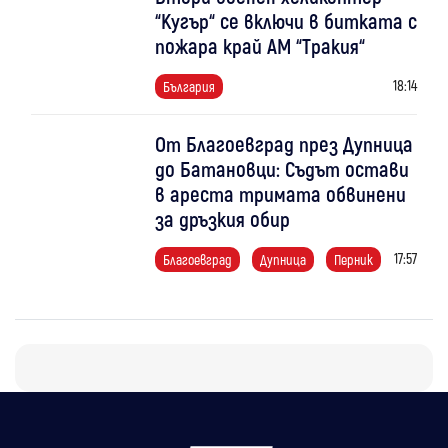
“Кугър“ се включи в битката с
пожара край АМ “Тракия“
18:14
България
От Благоевград през Дупница
до Батановци: Съдът остави
в ареста тримата обвинени
за дръзкия обир
17:57
Благоевград
Дупница
Перник