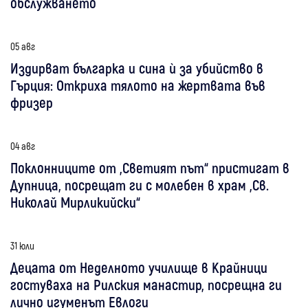
обслужването
05 авг
Издирват българка и сина ѝ за убийство в
Гърция: Откриха тялото на жертвата във
фризер
04 авг
Поклонниците от „Светият път“ пристигат в
Дупница, посрещат ги с молебен в храм „Св.
Николай Мирликийски“
31 юли
Децата от Неделното училище в Крайници
гостуваха на Рилския манастир, посрещна ги
лично игуменът Евлоги