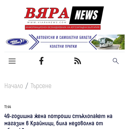
Начало
Търсене
11:44
49-годишна жена потроши стъклопакет на
магазин в Крайници, била недоволна от