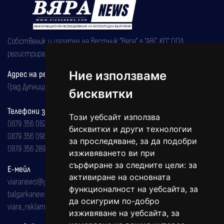
Собственик и издател на вестник "Вяра" е "АВС КО" ООД,
регистрирана на 08.05.2002 година.
Адрес на редакцията
Ние използваме
Град Дупница, ул.''Христо Ботев" 43
бисквитки
Телефони за реклама и абонаменти
Този уебсайт използва
0879 356 082
бисквитки и други технологии
0879 356 098
за проследяване, за да подобри
0879 356 289
изживяването ви при
сърфиране за следните цели:
за
Е-мейл
активиране на основната
viaranews@gmail.com
функционалност на уебсайта
,
за
balgarkanews@gmail.com
да осигурим по-добро
viara_reklama@mail.bg
изживяване на уебсайта
,
за