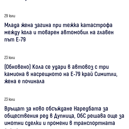
29 юли
Млада жена загина при тежка катастрофа
между кола и товарен автомобил на главен
път Е-79
23 юли
(Обновено) Кола се удари в автовоз с три
камиона в насрещното на Е-79 край Симитли,
жена е починала
23 юли
Връщат за ново обсъждане Наредбата за
обществения ред в Дупница, ОбС решава още за
имотни сделки и промени в транспортната