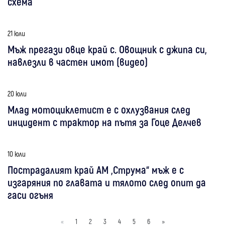
схема
21 юли
Мъж прегази овце край с. Овощник с джипа си,
навлезли в частен имот (видео)
20 юли
Млад мотоциклетист е с охлузвания след
инцидент с трактор на пътя за Гоце Делчев
10 юли
Пострадалият край АМ „Струма“ мъж е с
изгаряния по главата и тялото след опит да
гаси огъня
«
1
2
3
4
5
6
»