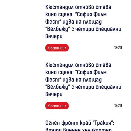
Кюстендил отново става
кино сцена: “София Филм
Фест“ идва на площад
“Велбъжд“ с четири специални
вечери
18:20
Кюстендил
Кюстендил отново става
кино сцена: “София Филм
Фест“ идва на площад
“Велбъжд“ с четири специални
вечери
18:20
Кюстендил
Огнен фронт край “Тракия“:
Втори военен хеликоптер