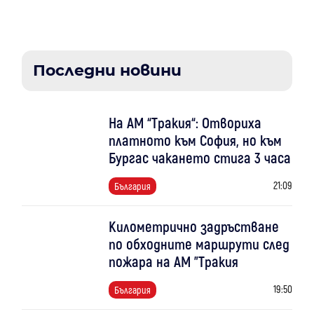
Последни новини
На АМ “Тракия“: Отвориха
платното към София, но към
Бургас чакането стига 3 часа
21:09
България
Километрично задръстване
по обходните маршрути след
пожара на АМ "Тракия
19:50
България