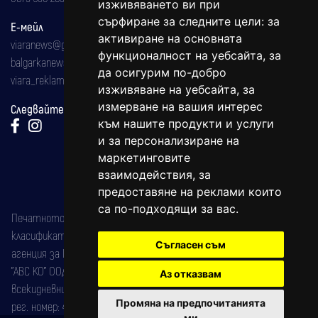
изживяването ви при
сърфиране за следните цели:
за
Е-мейл
активиране на основната
viaranews@gmail.com
функционалност на уебсайта
,
за
balgarkanews@gmail.com
да осигурим по-добро
viara_reklama@mail.bg
изживяване на уебсайта
,
за
измерване на вашия интерес
Следвайте ни:
към нашите продукти и услуги
и за персонализиране на
маркетинговите
взаимодействия
,
за
предоставяне на реклами които
са по-подходящи за вас
.
Печатното издание на вестника е регистрирано в националния
класификатор на печатните издания (Българска национална
Съгласен съм
агенция за ISSN) под номер: ISSN 1312-4722.
"АВС КО" ООД е притежател на марката: Вяра информационен
Аз отказвам
всекидневник на югозападна България, със свидетелство за марка
Промяна на предпочитанията
рег. номер: 47857/11.05.2004 година.
ми