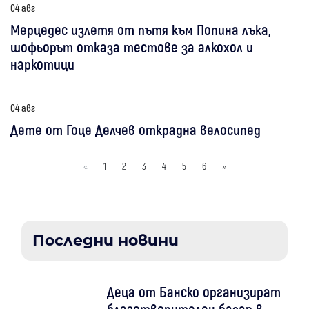
04 авг
Мерцедес излетя от пътя към Попина лъка,
шофьорът отказа тестове за алкохол и
наркотици
04 авг
Дете от Гоце Делчев открадна велосипед
«
1
2
3
4
5
6
»
Последни новини
Деца от Банско организират
благотворителен базар в