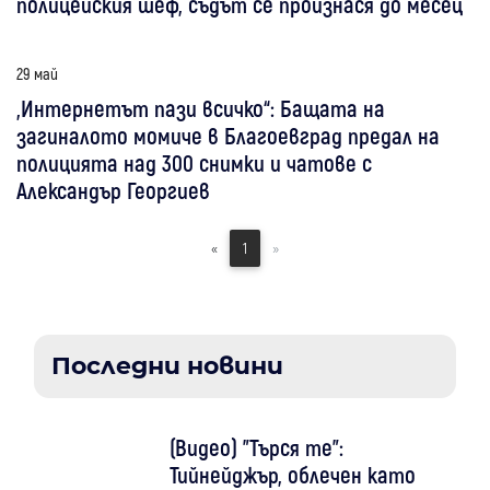
полицейския шеф, съдът се произнася до месец
29 май
„Интернетът пази всичко“: Бащата на
загиналото момиче в Благоевград предал на
полицията над 300 снимки и чатове с
Александър Георгиев
«
1
»
Последни новини
(Видео) "Търся те":
Тийнейджър, облечен като