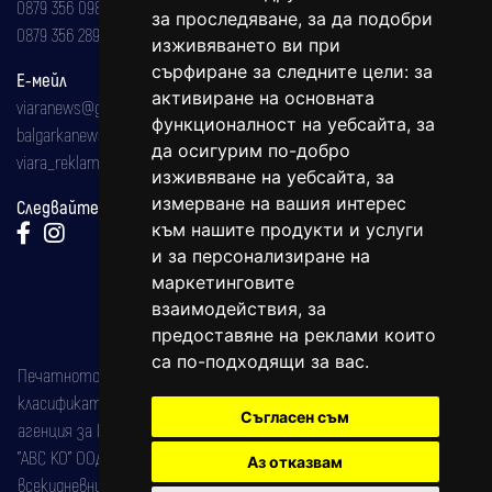
0879 356 098
за проследяване, за да подобри
0879 356 289
изживяването ви при
сърфиране за следните цели:
за
Е-мейл
активиране на основната
viaranews@gmail.com
функционалност на уебсайта
,
за
balgarkanews@gmail.com
да осигурим по-добро
viara_reklama@mail.bg
изживяване на уебсайта
,
за
измерване на вашия интерес
Следвайте ни:
към нашите продукти и услуги
и за персонализиране на
маркетинговите
взаимодействия
,
за
предоставяне на реклами които
са по-подходящи за вас
.
Печатното издание на вестника е регистрирано в националния
класификатор на печатните издания (Българска национална
Съгласен съм
агенция за ISSN) под номер: ISSN 1312-4722.
"АВС КО" ООД е притежател на марката: Вяра информационен
Аз отказвам
всекидневник на югозападна България, със свидетелство за марка