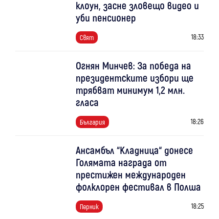
клоун, засне зловещо видео и
уби пенсионер
18:33
Свят
Огнян Минчев: За победа на
президентските избори ще
трябват минимум 1,2 млн.
гласа
18:26
България
Ансамбъл “Кладница“ донесе
Голямата награда от
престижен международен
фолклорен фестивал в Полша
18:25
Перник