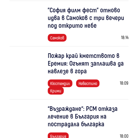
"София филм фест" отново
идва в Самоков с три вечери
под открито небе
18:14
Самоков
Пожар край кметството в
Еремия: Огънят заплашва да
навлезе в гора
18:09
Кюстендил
Невестино
Крими
“Възраждане“: РСМ отказа
лечение в България на
пострадала българка
18:00
България