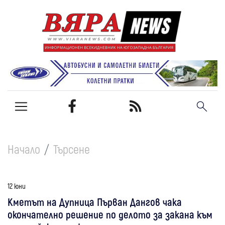
Начало
Търсене
12 юни
Кметът на Дупница Първан Дангов чака
окончателно решение по делото за закана към