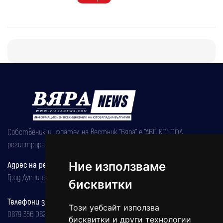
Собственик и издател на вестник "Вяра" е "АВС КО" ООД,
регистрирана на 08.05.2002 година.
Адрес на редакцията
Ние използваме
Град Дупница, ул.''Христо Ботев" 43
бисквитки
Телефони за реклама и абонаменти
Този уебсайт използва
0879 356 082
бисквитки и други технологии