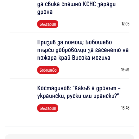
да свика спешно КСНС заради
дрона
17:05
България
Призив за помощ: Бобошево
търси доброволци за гасенето на
пожара край Висока могила
16:49
Бобошево
Костадинов: “Какъв е дронът –
украински, руски или ирански?“
16:45
България