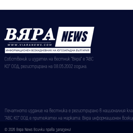
Собственик и издател на вестник "Вяра" е "АВС
КО" ООД, регистрирана на 08.05.2002 година.
Печатното издание на вестника е регистрирано в националния класи
"АВС КО" ООД е притежател на марката: Вяра информационен всекидн
© 2026 Вяра News Всички права запазени!