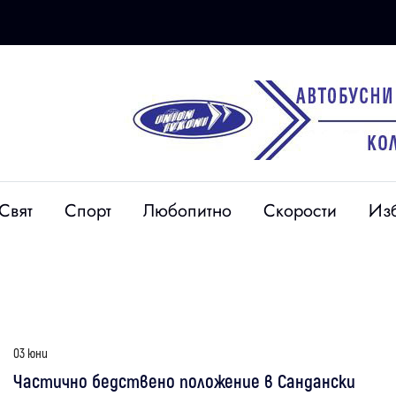
Свят
Спорт
Любопитно
Скорости
Из
03 юни
Частично бедствено положение в Сандански