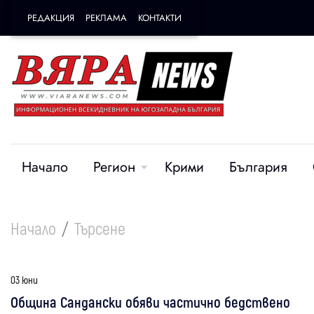
РЕДАКЦИЯ
РЕКЛАМА
КОНТАКТИ
Начало
Регион
Крими
България
Начало
Търсене
03 юни
Община Сандански обяви частично бедствено