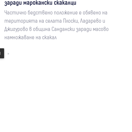
заради марокански скакалци
Частично бедствено положение е обявено на
територията на селата Плоски, Ладарево и
Джигурово в община Сандански заради масово
намножаване на скакал
1
»