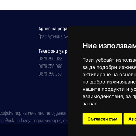
Адрес на редакцията
Град Дупница, ул.''Христо Ботев" 43
Ние използва
Телефони за реклама и абонаменти
0879 356 082
Този уебсайт използв
0879 356 098
за да подобри изживя
0879 356 289
активиране на основн
по-добро изживяване
нашите продукти и ус
взаимодействия
,
за 
за вас
.
фикатор на печатните издания (Българска национална агенция за ISSN)
Съгласен съм
Аз 
евник на югозападна България, със свидетелство за марка рег. номер: 