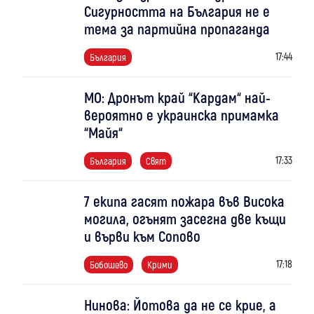
Сигурността на България не е
тема за партийна пропаганда
17:44
България
МО: Дронът край “Кардам“ най-
вероятно е украинска примамка
“Майя“
17:33
България
Свят
7 екипа гасят пожара във Висока
могила, огънят засегна две къщи
и върви към Сопово
17:18
Бобошево
Крими
Нинова: Йотова да не се крие, а