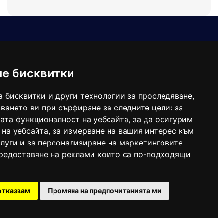
Е-мейл
Следвайте ни:
viaranews@gmail.com
balgarkanews@gmail.com
ме бисквитки
viara_reklama@mail.bg
а бисквитки и други технологии за проследяване,
ването ви при сърфиране за следните цели:
за
ата функционалност на уебсайта
,
за да осигурим
 на уебсайта
,
за измерване на вашия интерес към
луги и за персонализиране на маркетинговите
предоставяне на реклами които са по-подходящи
 под номер: ISSN 1312-4722.
отказвам
Промяна на предпочитанията ми
47857/11.05.2004 година.
Created by
DREAMmedia Creative Studio