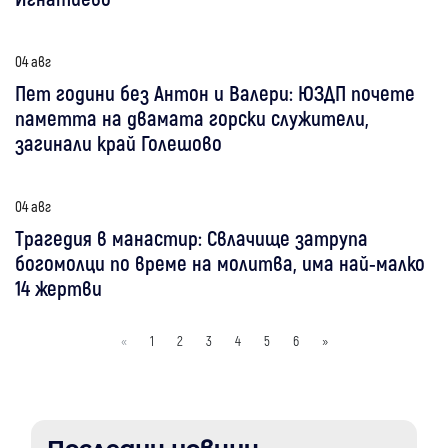
04 авг
Пет години без Антон и Валери: ЮЗДП почете
паметта на двамата горски служители,
загинали край Голешово
04 авг
Трагедия в манастир: Свлачище затрупа
богомолци по време на молитва, има най-малко
14 жертви
«
1
2
3
4
5
6
»