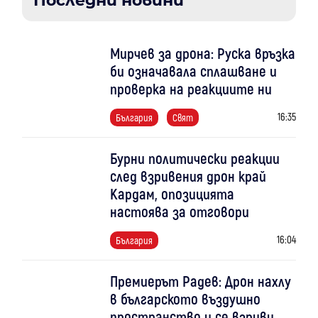
Последни новини
Мирчев за дрона: Руска връзка
би означавала сплашване и
проверка на реакциите ни
16:35
България
Свят
Бурни политически реакции
след взривения дрон край
Кардам, опозицията
настоява за отговори
16:04
България
Премиерът Радев: Дрон нахлу
в българското въздушно
пространство и се взриви