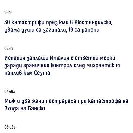
13:05
30 катастрофи през юли в Кюстендилско,
двама души са загинали, 19 са ранени
08:45
Испания заплаши Италия с ответни мерки
заради граничния контрол след мигрантския
наплив към Сеута
07 авг
Мъж и две жени пострадаха при катастрофа на
входа на Банско
06 авг