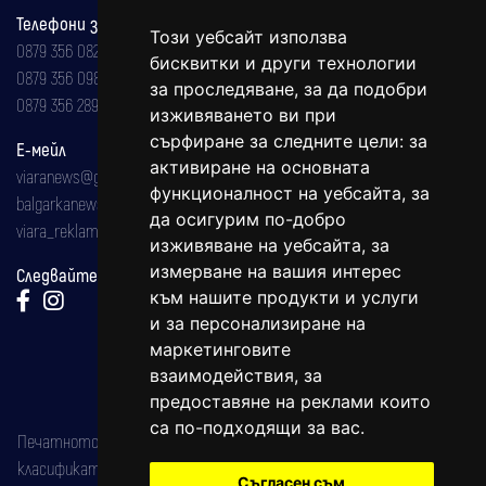
Телефони за реклама и абонаменти
Този уебсайт използва
0879 356 082
бисквитки и други технологии
0879 356 098
за проследяване, за да подобри
0879 356 289
изживяването ви при
сърфиране за следните цели:
за
Е-мейл
активиране на основната
viaranews@gmail.com
функционалност на уебсайта
,
за
balgarkanews@gmail.com
да осигурим по-добро
viara_reklama@mail.bg
изживяване на уебсайта
,
за
измерване на вашия интерес
Следвайте ни:
към нашите продукти и услуги
и за персонализиране на
маркетинговите
взаимодействия
,
за
предоставяне на реклами които
са по-подходящи за вас
.
Печатното издание на вестника е регистрирано в националния
класификатор на печатните издания (Българска национална
Съгласен съм