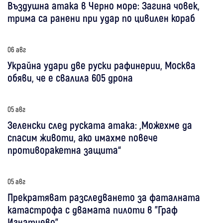
Въздушна атака в Черно море: Загина човек,
трима са ранени при удар по цивилен кораб
06 авг
Украйна удари две руски рафинерии, Москва
обяви, че е свалила 605 дрона
05 авг
Зеленски след руската атака: „Можехме да
спасим животи, ако имахме повече
противоракетна защита“
05 авг
Прекратяват разследването за фаталната
катастрофа с двамата пилоти в "Граф
Игнатиево"