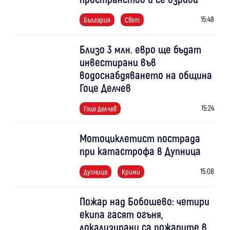
15:48
България
Свят
Близо 3 млн. евро ще бъдат
инвестирани във
водоснабдяването на община
Гоце Делчев
15:24
Гоце Делчев
Мотоциклетист пострада
при катастрофа в Дупница
15:08
Дупница
Крими
Пожар над Бобошево: четири
екипа гасят огъня,
локализирани са пожарите в