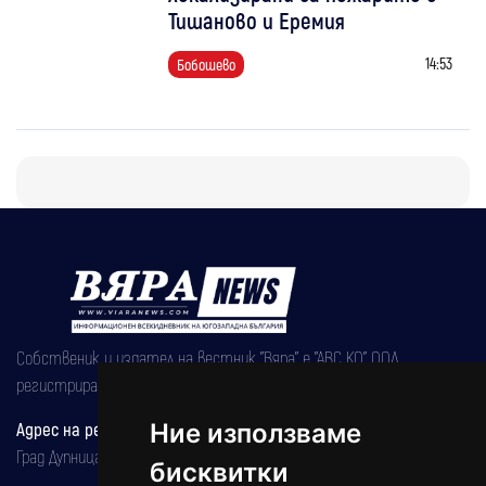
Тишаново и Еремия
14:53
Бобошево
Собственик и издател на вестник "Вяра" е "АВС КО" ООД,
регистрирана на 08.05.2002 година.
Адрес на редакцията
Ние използваме
Град Дупница, ул.''Христо Ботев" 43
бисквитки