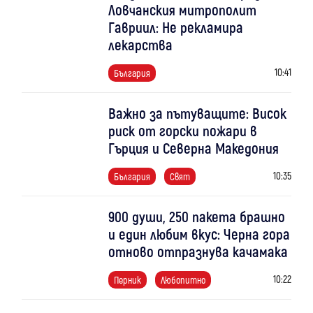
Ловчанския митрополит
Гавриил: Не рекламира
лекарства
10:41
България
Важно за пътуващите: Висок
риск от горски пожари в
Гърция и Северна Македония
10:35
България
Свят
900 души, 250 пакета брашно
и един любим вкус: Черна гора
отново отпразнува качамака
10:22
Перник
Любопитно