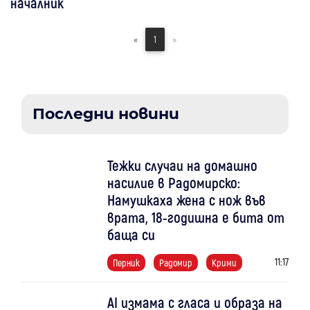
началник
«
1
»
Последни новини
Тежки случаи на домашно
насилие в Радомирско:
Намушкаха жена с нож във
врата, 18-годишна е бита от
баща си
11:17
Перник
Радомир
Крими
AI измама с гласа и образа на