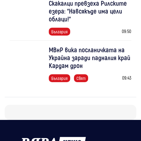
Скакалци превзеха Рилските
езера: “Навсякъде има цели
облаци!“
09:50
България
МВнР вика посланичката на
Украйна заради падналия край
Кардам дрон
09:43
България
Свят