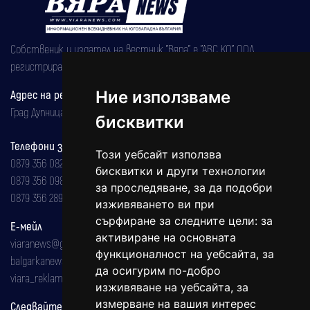
Собственик и издател на вестник "Вяра" е "АВС КО" ООД,
регистрирана на 08.05.2002 година.
Адрес на редакцията
Ние използваме
Град Дупница, ул.''Христо Ботев" 43
бисквитки
Телефони за реклама и абонаменти
Този уебсайт използва
0879 356 082
бисквитки и други технологии
0879 356 098
за проследяване, за да подобри
0879 356 289
изживяването ви при
сърфиране за следните цели:
за
Е-мейл
активиране на основната
viaranews@gmail.com
функционалност на уебсайта
,
за
balgarkanews@gmail.com
да осигурим по-добро
viara_reklama@mail.bg
изживяване на уебсайта
,
за
измерване на вашия интерес
Следвайте ни: