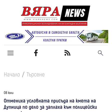
Начало
Търсене
08 юли
Отмениха условната присъда на кмета на
Дупница по дело за заплаха към полицейски