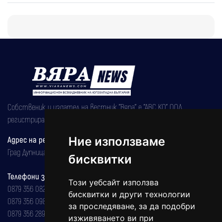
Собственик и издател на вестник "Вяра" е "АВС КО" ООД,
регистрирана на 08.05.2002 година.
Адрес на редакцията
Ние използваме
Град Дупница, ул.''Христо Ботев" 43
бисквитки
Телефони за реклама и абонаменти
Този уебсайт използва
0879 356 082
бисквитки и други технологии
0879 356 098
за проследяване, за да подобри
0879 356 289
изживяването ви при