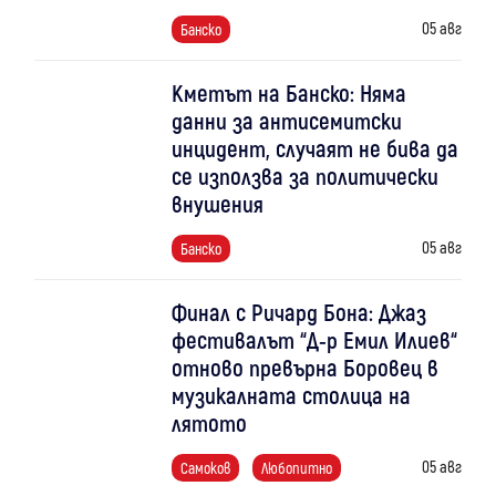
05 авг
Банско
Кметът на Банско: Няма
данни за антисемитски
инцидент, случаят не бива да
се използва за политически
внушения
05 авг
Банско
Финал с Ричард Бона: Джаз
фестивалът “Д-р Емил Илиев“
отново превърна Боровец в
музикалната столица на
лятото
05 авг
Самоков
Любопитно