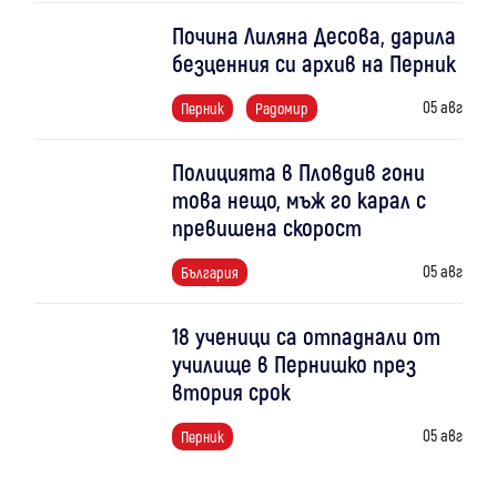
Почина Лиляна Десова, дарила
безценния си архив на Перник
05 авг
Перник
Радомир
Полицията в Пловдив гони
това нещо, мъж го карал с
превишена скорост
05 авг
България
18 ученици са отпаднали от
училище в Пернишко през
втория срок
05 авг
Перник