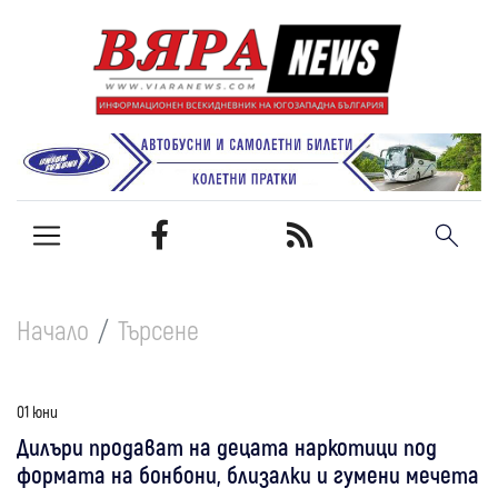
Начало
Търсене
01 юни
Дилъри продават на децата наркотици под
формата на бонбони, близалки и гумени мечета