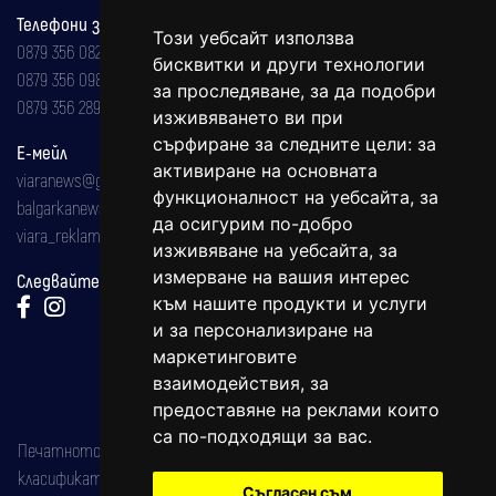
Телефони за реклама и абонаменти
Този уебсайт използва
0879 356 082
бисквитки и други технологии
0879 356 098
за проследяване, за да подобри
0879 356 289
изживяването ви при
сърфиране за следните цели:
за
Е-мейл
активиране на основната
viaranews@gmail.com
функционалност на уебсайта
,
за
balgarkanews@gmail.com
да осигурим по-добро
viara_reklama@mail.bg
изживяване на уебсайта
,
за
измерване на вашия интерес
Следвайте ни:
към нашите продукти и услуги
и за персонализиране на
маркетинговите
взаимодействия
,
за
предоставяне на реклами които
са по-подходящи за вас
.
Печатното издание на вестника е регистрирано в националния
класификатор на печатните издания (Българска национална
Съгласен съм