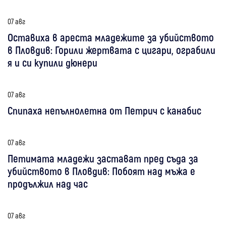
07 авг
Оставиха в ареста младежите за убийството
в Пловдив: Горили жертвата с цигари, ограбили
я и си купили дюнери
07 авг
Спипаха непълнолетна от Петрич с канабис
07 авг
Петимата младежи застават пред съда за
убийството в Пловдив: Побоят над мъжа е
продължил над час
07 авг