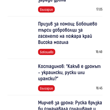
17:05
България
Призив за помощ: Бобошево
търси доброволци за
гасенето на пожара край
Висока могила
16:49
Бобошево
Костадинов: “Какъв е дронът
– украински, руски или
ирански?“
16:45
България
Мирчев за дрона: Руска връзка
би означавала сплашване и