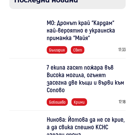
Последни новини
МО: Дронът край “Кардам“
най-вероятно е украинска
примамка “Майя“
17:33
България
Свят
7 екипа гасят пожара във
Висока могила, огънят
засегна две къщи и върви към
Сопово
17:18
Бобошево
Крими
Нинова: Йотова да не се крие,
а да свика спешно КСНС
заради дрона