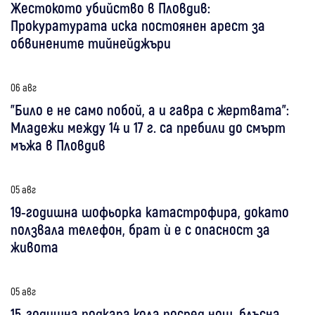
Жестокото убийство в Пловдив:
Прокуратурата иска постоянен арест за
обвинените тийнейджъри
06 авг
"Било е не само побой, а и гавра с жертвата":
Младежи между 14 и 17 г. са пребили до смърт
мъжа в Пловдив
05 авг
19-годишна шофьорка катастрофира, докато
ползвала телефон, брат ѝ е с опасност за
живота
05 авг
15-годишна подкара кола посред нощ, блъсна