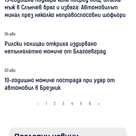
мъж в Слънчев бряг и избяга: Автомобилът
минал през няколко неправоспособни шофьори
04 авг
Рилски полицаи откриха издирвано
непълнолетно момиче от Благоевград
03 авг
10-годишно момиче пострада при удар от
автомобил в Брезник
«
1
2
3
4
5
6
»