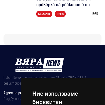
проверка на реакциите ни
16:35
България
Свят
Собственик и издател на вестник "Вяра" е "АВС КО" ООД,
регистрирана на 08.05.2002 година.
Адрес на редакцията
Ние използваме
Град Дупница, ул.''Христо Ботев" 43
бисквитки