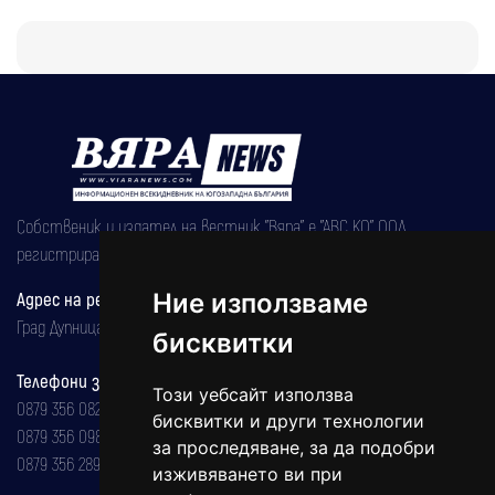
Собственик и издател на вестник "Вяра" е "АВС КО" ООД,
регистрирана на 08.05.2002 година.
Адрес на редакцията
Ние използваме
Град Дупница, ул.''Христо Ботев" 43
бисквитки
Телефони за реклама и абонаменти
Този уебсайт използва
0879 356 082
бисквитки и други технологии
0879 356 098
за проследяване, за да подобри
0879 356 289
изживяването ви при