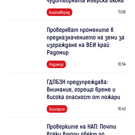
11:09
Благоевград
Проверяват промените в
предназначението на земи за
изграждане на ВЕИ край
Радомир
10:54
Радомир
ГДПБЗН предупреждава:
Внимание, горещо време и
висока опасност от пожари
10:43
България
Проверките на НАП: Почти
всеки втори обект по