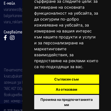
сърфиране за следните цели:
за
Е-мейл
активиране на основната
viaranews@gmail.com
функционалност на уебсайта
,
за
balgarkanews@gmail.com
да осигурим по-добро
viara_reklama@mail.bg
изживяване на уебсайта
,
за
измерване на вашия интерес
Следвайте ни:
към нашите продукти и услуги
и за персонализиране на
маркетинговите
взаимодействия
,
за
предоставяне на реклами които
са по-подходящи за вас
.
Печатното издание на вестника е регистрирано в националния
класификатор на печатните издания (Българска национална
Съгласен съм
агенция за ISSN) под номер: ISSN 1312-4722.
"АВС КО" ООД е притежател на марката: Вяра информационен
Аз отказвам
всекидневник на югозападна България, със свидетелство за марка
Промяна на предпочитанията
рег. номер: 47857/11.05.2004 година.
ми
© 2026 Вяра News Всички права запазени!