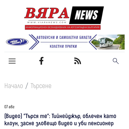
Начало
Търсене
07 авг
(Видео) "Търся те": Тийнейджър, облечен като
клоун, засне зловещо видео и уби пенсионер