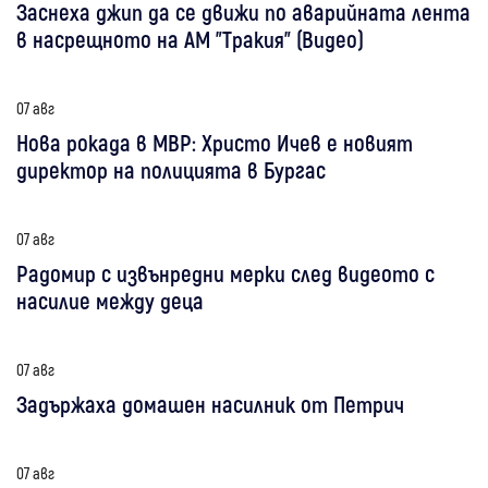
Заснеха джип да се движи по аварийната лента
в насрещното на АМ "Тракия" (Видео)
07 авг
Нова рокада в МВР: Христо Ичев е новият
директор на полицията в Бургас
07 авг
Радомир с извънредни мерки след видеото с
насилие между деца
07 авг
Задържаха домашен насилник от Петрич
07 авг