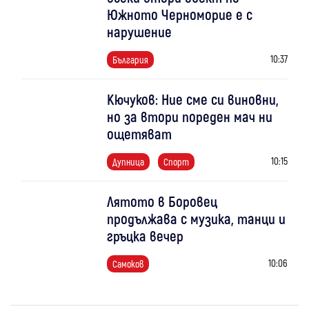
Южното Черноморие е с
нарушение
10:37
България
Кючуков: Ние сме си виновни,
но за втори пореден мач ни
ощетяват
10:15
Дупница
Спорт
Лятото в Боровец
продължава с музика, танци и
гръцка вечер
10:06
Самоков