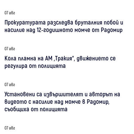
07 авг
Прокуратурата разследва бруталния побой и
насилие над 12-годишното момче от Радомир
07 авг
Кола пламна на АМ „Тракия“, движението се
регулира от полицията
07 авг
Установени са извършителят и авторът на
видеото с насилие над момче в Радомир,
съобщиха от полицията
07 авг