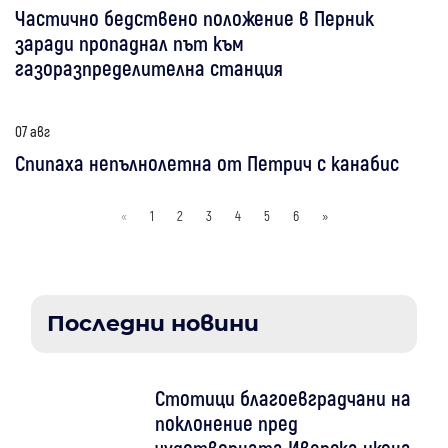
Частично бедствено положение в Перник
заради пропаднал път към
газоразпределителна станция
07 авг
Спипаха непълнолетна от Петрич с канабис
«
1
2
3
4
5
6
»
Последни новини
Стотици благоевградчани на
поклонение пред
чудотворната Иверска икона