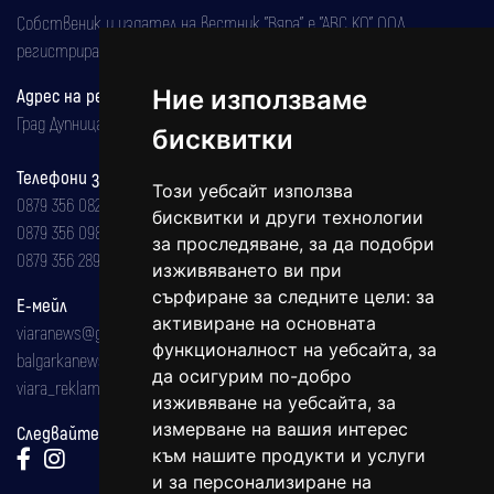
Собственик и издател на вестник "Вяра" е "АВС КО" ООД,
регистрирана на 08.05.2002 година.
Адрес на редакцията
Ние използваме
Град Дупница, ул.''Христо Ботев" 43
бисквитки
Телефони за реклама и абонаменти
Този уебсайт използва
0879 356 082
бисквитки и други технологии
0879 356 098
за проследяване, за да подобри
0879 356 289
изживяването ви при
сърфиране за следните цели:
за
Е-мейл
активиране на основната
viaranews@gmail.com
функционалност на уебсайта
,
за
balgarkanews@gmail.com
да осигурим по-добро
viara_reklama@mail.bg
изживяване на уебсайта
,
за
измерване на вашия интерес
Следвайте ни:
към нашите продукти и услуги
и за персонализиране на