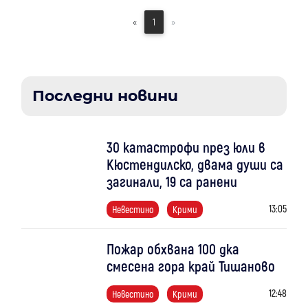
«
1
»
Последни новини
30 катастрофи през юли в
Кюстендилско, двама души са
загинали, 19 са ранени
13:05
Невестино
Крими
Пожар обхвана 100 дка
смесена гора край Тишаново
12:48
Невестино
Крими