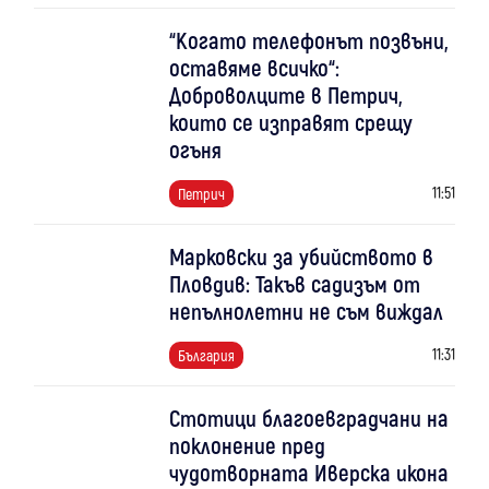
“Когато телефонът позвъни,
оставяме всичко“:
Доброволците в Петрич,
които се изправят срещу
огъня
11:51
Петрич
Марковски за убийството в
Пловдив: Такъв садизъм от
непълнолетни не съм виждал
11:31
България
Стотици благоевградчани на
поклонение пред
чудотворната Иверска икона