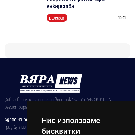
лекарства
10:41
България
Собственик и издател на вестник "Вяра" е "АВС КО" ООД,
регистрирана на 08.05.2002 година.
Адрес на редакцията
Ние използваме
Град Дупница, ул.''Христо Ботев" 43
бисквитки