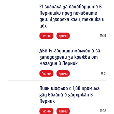
21 сигнала за огнеборците в
Пернишко през почивните
дни: Изгоряха коли, техника и
цех
11:36
Перник
Крими
Две 14-годишни момчета са
заподозрени за кражба от
магазин в Перник
11:31
Перник
Крими
Пиян шофьор с 1,88 промила
зад волана е задържан в
Перник
11:28
Перник
Крими