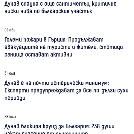
Дунав спадна с още сантиметър, критично
ниски нива по българския участък
02 авг
Големи пожари в Гърция: Продължават
евакуациите на туристи и жители, стотици
огнища остават активни
31 юли
Дунав е на почти исторически минимум:
Експерти предупреждават за все по-дълги сухи
периоди
28 юли
Дунав блокира круиз за България: 238 души
чакат спасение от плитчините