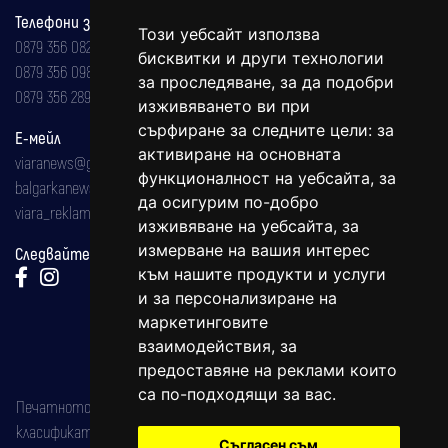
Телефони за реклама и абонаменти
Този уебсайт използва
0879 356 082
бисквитки и други технологии
0879 356 098
за проследяване, за да подобри
0879 356 289
изживяването ви при
сърфиране за следните цели:
за
Е-мейл
активиране на основната
viaranews@gmail.com
функционалност на уебсайта
,
за
balgarkanews@gmail.com
да осигурим по-добро
viara_reklama@mail.bg
изживяване на уебсайта
,
за
измерване на вашия интерес
Следвайте ни:
към нашите продукти и услуги
и за персонализиране на
маркетинговите
взаимодействия
,
за
предоставяне на реклами които
са по-подходящи за вас
.
Печатното издание на вестника е регистрирано в националния
класификатор на печатните издания (Българска национална
Съгласен съм