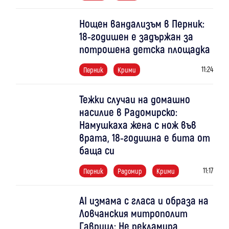
Нощен вандализъм в Перник:
18-годишен е задържан за
потрошена детска площадка
11:24
Перник
Крими
Тежки случаи на домашно
насилие в Радомирско:
Намушкаха жена с нож във
врата, 18-годишна е бита от
баща си
11:17
Перник
Радомир
Крими
AI измама с гласа и образа на
Ловчанския митрополит
Гавриил: Не рекламира