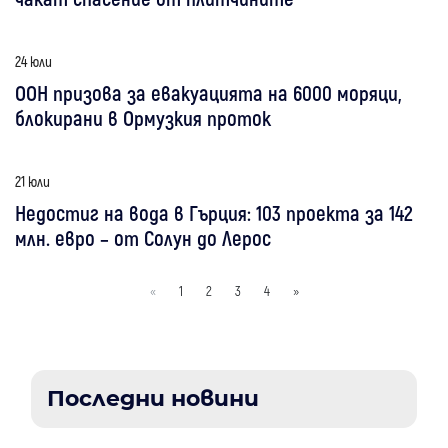
24 юли
ООН призова за евакуацията на 6000 моряци,
блокирани в Ормузкия проток
21 юли
Недостиг на вода в Гърция: 103 проекта за 142
млн. евро – от Солун до Лерос
«
1
2
3
4
»
Последни новини