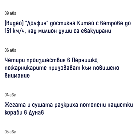
09 авг
(Видео) "Долфин" достигна Китай с ветрове до
151 км/ч, над милион души са евакуирани
06 авг
Четири произшествия в Пернишко,
пожарникарите призовават към повишено
внимание
04 авг
Жегата и сушата разкриха потопени нацистки
кораби в Дунав
03 авг