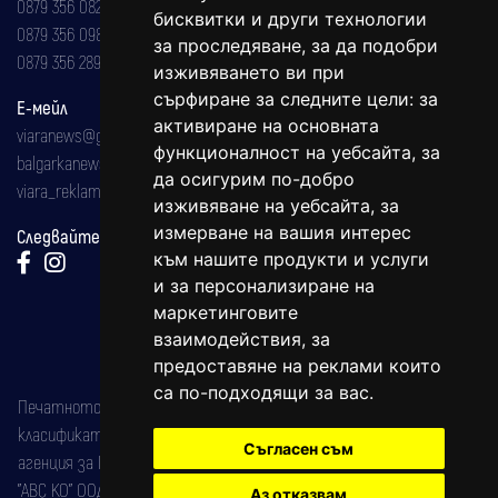
0879 356 082
бисквитки и други технологии
0879 356 098
за проследяване, за да подобри
0879 356 289
изживяването ви при
сърфиране за следните цели:
за
Е-мейл
активиране на основната
viaranews@gmail.com
функционалност на уебсайта
,
за
balgarkanews@gmail.com
да осигурим по-добро
viara_reklama@mail.bg
изживяване на уебсайта
,
за
измерване на вашия интерес
Следвайте ни:
към нашите продукти и услуги
и за персонализиране на
маркетинговите
взаимодействия
,
за
предоставяне на реклами които
са по-подходящи за вас
.
Печатното издание на вестника е регистрирано в националния
класификатор на печатните издания (Българска национална
Съгласен съм
агенция за ISSN) под номер: ISSN 1312-4722.
"АВС КО" ООД е притежател на марката: Вяра информационен
Аз отказвам