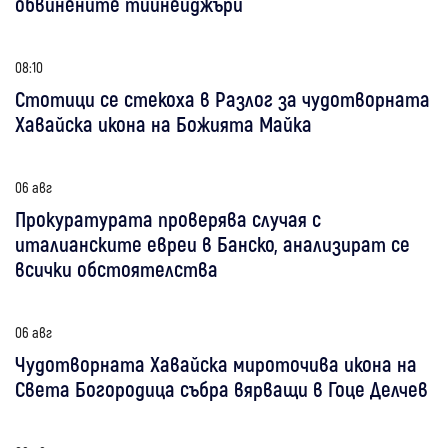
обвинените тийнейджъри
08:10
Стотици се стекоха в Разлог за чудотворната
Хавайска икона на Божията Майка
06 авг
Прокуратурата проверява случая с
италианските евреи в Банско, анализират се
всички обстоятелства
06 авг
Чудотворната Хавайска мироточива икона на
Света Богородица събра вярващи в Гоце Делчев