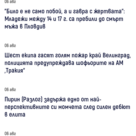
06 авг
"Било е не само побой, а и гавра с жертвата":
Младежи между 14 и 17 г. са пребили до смърт
мъжа в Пловдив
06 авг
Шест екипа гасят голям пожар край Велинград,
полицията предупреждава шофьорите на АМ
„Тракия“
06 авг
Пирин (Разлог) задържа едно от най-
перспективните си момчета след силен дебют
в елита
06 авг