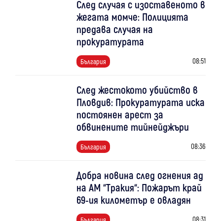
След случая с изоставеното в
жегата момче: Полицията
предава случая на
прокуратурата
08:51
България
След жестокото убийство в
Пловдив: Прокуратурата иска
постоянен арест за
обвинените тийнейджъри
08:36
България
Добра новина след огнения ад
на АМ “Тракия“: Пожарът край
69-ия километър е овладян
08:31
България