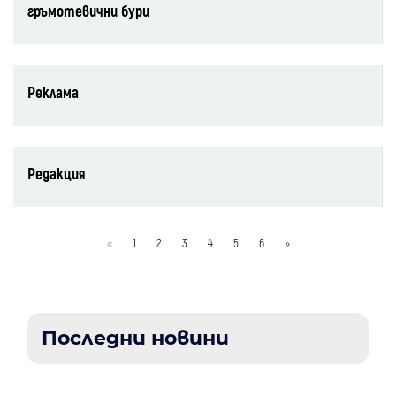
гръмотевични бури
Реклама
Редакция
«
1
2
3
4
5
6
»
Последни новини