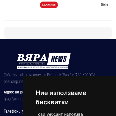
07:34
България
Собственик и издател на вестник "Вяра" е "АВС КО" ООД,
регистрирана на 08.05.2002 година.
Адрес на редакцията
Ние използваме
Град Дупница, ул.''Христо Ботев" 43
бисквитки
Телефони за реклама и абонаменти
Този уебсайт използва