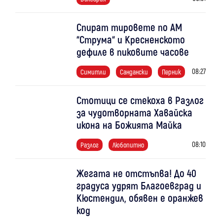
Спират тировете по АМ
“Струма“ и Кресненското
дефиле в пиковите часове
08:27
Симитли
Сандански
Перник
Стотици се стекоха в Разлог
за чудотворната Хавайска
икона на Божията Майка
08:10
Разлог
Любопитно
Жегата не отстъпва! До 40
градуса удрят Благоевград и
Кюстендил, обявен е оранжев
код