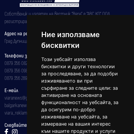
Собственик и издател на вестник "Вяра" е "АВС КО" ООД,
регистрирана на 08.05.2002 година.
Адрес на редакцията
Ние използваме
Град Дупница, ул.''Христо Ботев" 43
бисквитки
Телефони за реклама и абонаменти
Този уебсайт използва
0879 356 082
бисквитки и други технологии
0879 356 098
за проследяване, за да подобри
0879 356 289
изживяването ви при
сърфиране за следните цели:
за
Е-мейл
активиране на основната
viaranews@gmail.com
функционалност на уебсайта
,
за
balgarkanews@gmail.com
да осигурим по-добро
viara_reklama@mail.bg
изживяване на уебсайта
,
за
измерване на вашия интерес
Следвайте ни:
към нашите продукти и услуги