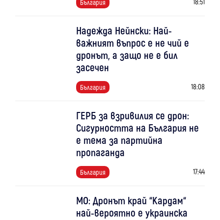
18:51
България
Надежда Нейнски: Най-
важният въпрос е не чий е
дронът, а защо не е бил
засечен
18:08
България
ГЕРБ за взривилия се дрон:
Сигурността на България не
е тема за партийна
пропаганда
17:44
България
МО: Дронът край “Кардам“
най-вероятно е украинска