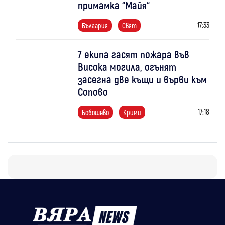
примамка “Майя“
17:33
България
Свят
7 екипа гасят пожара във
Висока могила, огънят
засегна две къщи и върви към
Сопово
17:18
Бобошево
Крими