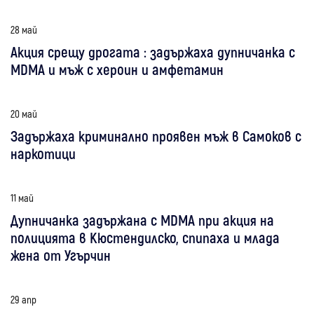
28 май
Акция срещу дрогата : задържаха дупничанка с
MDMA и мъж с хероин и амфетамин
20 май
Задържаха криминално проявен мъж в Самоков с
наркотици
11 май
Дупничанка задържана с MDMA при акция на
полицията в Кюстендилско, спипаха и млада
жена от Угърчин
29 апр