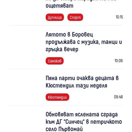
ощетяват
10:15
Дупница
Спорт
Лятото в Боровец
продължава с музика, танци и
гръцка вечер
10:06
Самоков
Пяна парти очаква децата в
Кюстендил тази неделя
09:48
Кюстендил
Обновяват яслената сграда
към ДГ “Синчец“ в петричкото
село Първомай