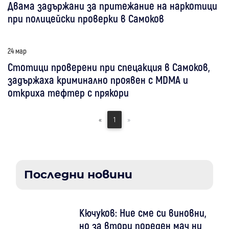
Двама задържани за притежание на наркотици
при полицейски проверки в Самоков
24 мар
Стотици проверени при спецакция в Самоков,
задържаха криминално проявен с MDMA и
откриха тефтер с прякори
«
1
»
Последни новини
Кючуков: Ние сме си виновни,
но за втори пореден мач ни