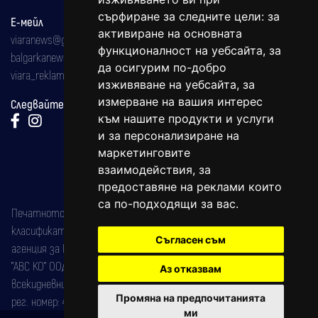
сърфиране за следните цели:
за
Е-мейл
активиране на основната
viaranews@gmail.com
функционалност на уебсайта
,
за
balgarkanews@gmail.com
да осигурим по-добро
viara_reklama@mail.bg
изживяване на уебсайта
,
за
измерване на вашия интерес
Следвайте ни:
към нашите продукти и услуги
и за персонализиране на
маркетинговите
взаимодействия
,
за
предоставяне на реклами които
са по-подходящи за вас
.
Печатното издание на вестника е регистрирано в националния
класификатор на печатните издания (Българска национална
Съгласен съм
агенция за ISSN) под номер: ISSN 1312-4722.
"АВС КО" ООД е притежател на марката: Вяра информационен
Аз отказвам
всекидневник на югозападна България, със свидетелство за марка
Промяна на предпочитанията
рег. номер: 47857/11.05.2004 година.
ми