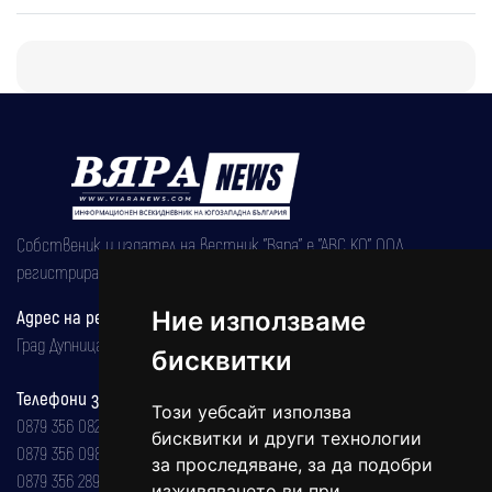
Собственик и издател на вестник "Вяра" е "АВС КО" ООД,
регистрирана на 08.05.2002 година.
Адрес на редакцията
Ние използваме
Град Дупница, ул.''Христо Ботев" 43
бисквитки
Телефони за реклама и абонаменти
Този уебсайт използва
0879 356 082
бисквитки и други технологии
0879 356 098
за проследяване, за да подобри
0879 356 289
изживяването ви при