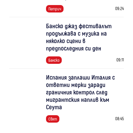
09:24
Петрич
Банско джаз фестивалът
продължава с музика на
няколко сцени в
предпоследния си ден
09:11
Банско
Испания заплаши Италия с
ответни мерки заради
граничния контрол след
мигрантския наплив към
Сеута
08:45
Свят