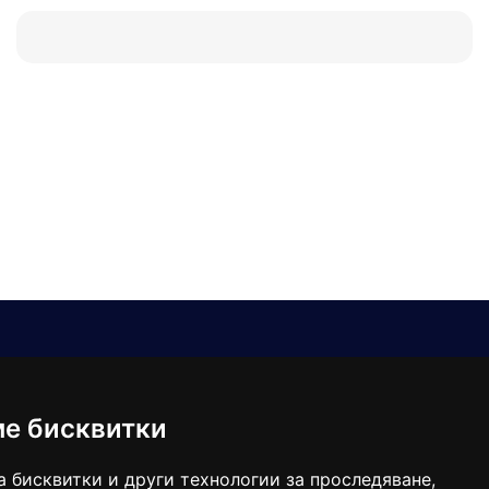
Е-мейл
Следвайте ни:
viaranews@gmail.com
balgarkanews@gmail.com
ме бисквитки
viara_reklama@mail.bg
а бисквитки и други технологии за проследяване,