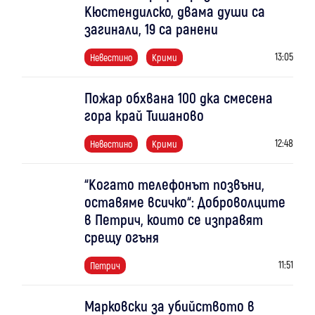
Кюстендилско, двама души са
загинали, 19 са ранени
13:05
Невестино
Крими
Пожар обхвана 100 дка смесена
гора край Тишаново
12:48
Невестино
Крими
“Когато телефонът позвъни,
оставяме всичко“: Доброволците
в Петрич, които се изправят
срещу огъня
11:51
Петрич
Марковски за убийството в