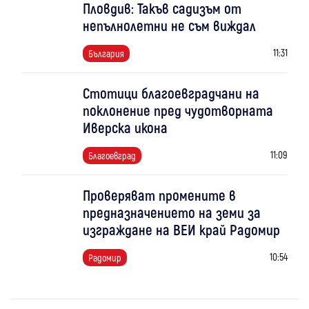
Пловдив: Такъв садизъм от
непълнолетни не съм виждал
11:31
България
Стотици благоевградчани на
поклонение пред чудотворната
Иверска икона
11:09
Благоевград
Проверяват промените в
предназначението на земи за
изграждане на ВЕИ край Радомир
10:54
Радомир