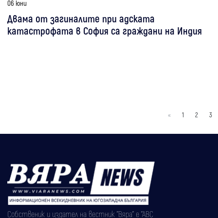
06 юни
Двама от загиналите при адската
катастрофата в София са граждани на Индия
«
1
2
3
Собственик и издател на вестник "Вяра" е "АВС