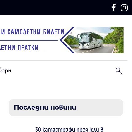
бори
Последни новини
30 катастрофи през юли в