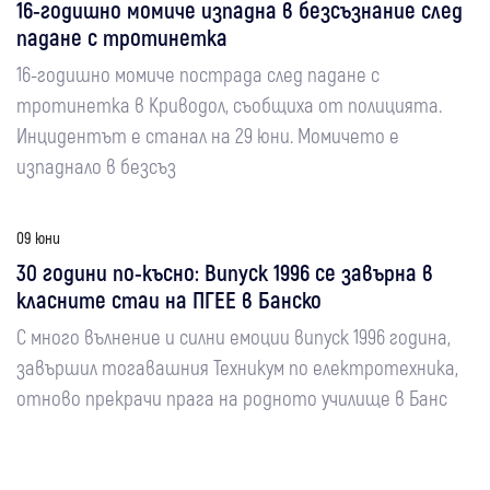
16-годишно момиче изпадна в безсъзнание след
падане с тротинетка
16-годишно момиче пострада след падане с
тротинетка в Криводол, съобщиха от полицията.
Инцидентът е станал на 29 юни. Момичето е
изпаднало в безсъз
09 юни
30 години по-късно: Випуск 1996 се завърна в
класните стаи на ПГЕЕ в Банско
С много вълнение и силни емоции випуск 1996 година,
завършил тогавашния Техникум по електротехника,
отново прекрачи прага на родното училище в Банс