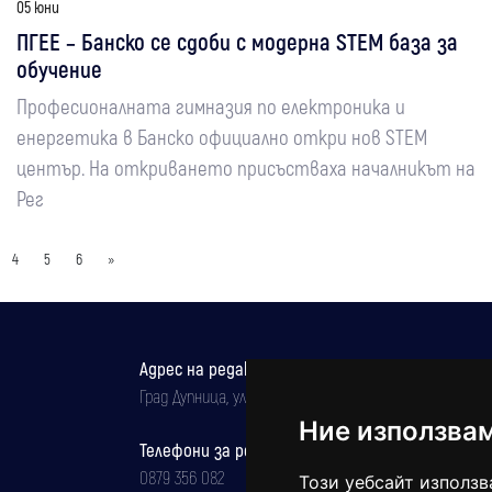
05 юни
ПГЕЕ – Банско се сдоби с модерна STEM база за
обучение
Професионалната гимназия по електроника и
енергетика в Банско официално откри нов STEM
център. На откриването присъстваха началникът на
Рег
4
5
6
»
Адрес на редакцията
Град Дупница, ул.''Христо Ботев" 43
Ние използва
Телефони за реклама и абонаменти
0879 356 082
Този уебсайт използв