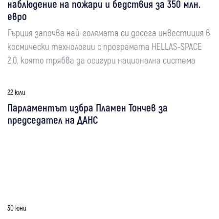
наблюдение на пожари и бедствия за 350 млн.
евро
Гърция започва най-голямата си досега инвестиция в
космически технологии с програмата HELLAS-SPACE
2.0, която трябва да осигури национална система
22 юли
Парламентът избра Пламен Тончев за
председател на ДАНС
30 юни