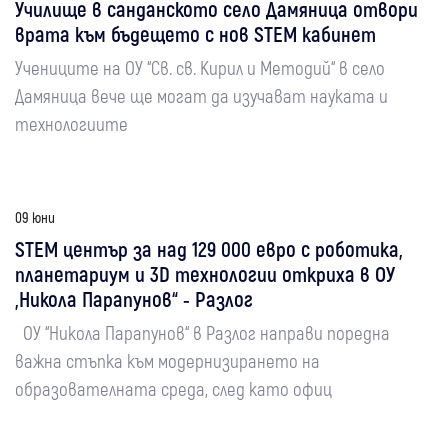
Училище в санданското село Дамяница отвори
врата към бъдещето с нов STEM кабинет
Учениците на ОУ “Св. св. Кирил и Методий“ в село
Дамяница вече ще могат да изучават науката и
технологиите
09 юни
STEM център за над 129 000 евро с роботика,
планетариум и 3D технологии откриха в ОУ
„Никола Парапунов“ - Разлог
ОУ “Никола Парапунов“ в Разлог направи поредна
важна стъпка към модернизирането на
образователната среда, след като офиц