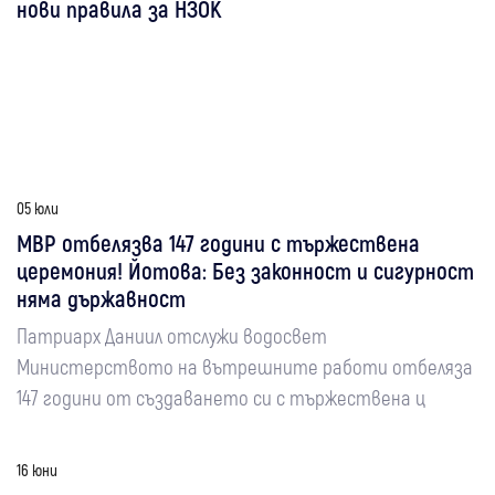
нови правила за НЗОК
05 юли
МВР отбелязва 147 години с тържествена
церемония! Йотова: Без законност и сигурност
няма държавност
Патриарх Даниил отслужи водосвет
Министерството на вътрешните работи отбеляза
147 години от създаването си с тържествена ц
16 юни