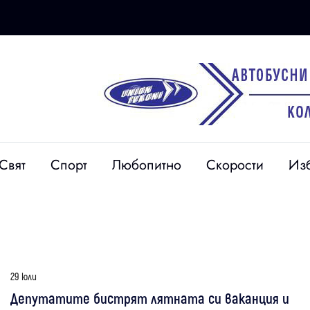
Свят
Спорт
Любопитно
Скорости
Из
29 юли
Депутатите бистрят лятната си ваканция и