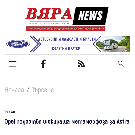
Начало
Търсене
15 юли
Opel подготвя шокираща метаморфоза за Astra