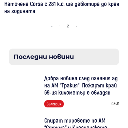
Наточена Corsa с 281 к.с. ще дебютира до края
на годината
«
1
2
»
Последни новини
Добра новина след огнения ад
на АМ “Тракия“: Пожарът край
69-ия километър е овладян
08:31
България
Спират тировете по АМ
“Струма“ и Кресненското