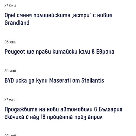
27 юни
Opel сменя полицейските „астри“ с новия
Grandland
03 юни
Peugeot ще прави китайски коли в Европа
30 май
BYD иска да купи Maserati от Stellantis
27 май
Продажбите на нови автомобили в България
скочиха с над 18 процента през април
02 май