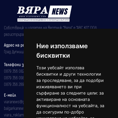
Собственик и издател на вестник "Вяра" е "АВС КО" ООД,
регистрирана на 08.05.2002 година.
Адрес на редакцията
Ние използваме
Град Дупница, ул.''Христо Ботев" 43
бисквитки
Телефони за реклама и абонаменти
Този уебсайт използва
0879 356 082
бисквитки и други технологии
0879 356 098
за проследяване, за да подобри
0879 356 289
изживяването ви при
сърфиране за следните цели:
за
Е-мейл
активиране на основната
viaranews@gmail.com
функционалност на уебсайта
,
за
balgarkanews@gmail.com
да осигурим по-добро
viara_reklama@mail.bg