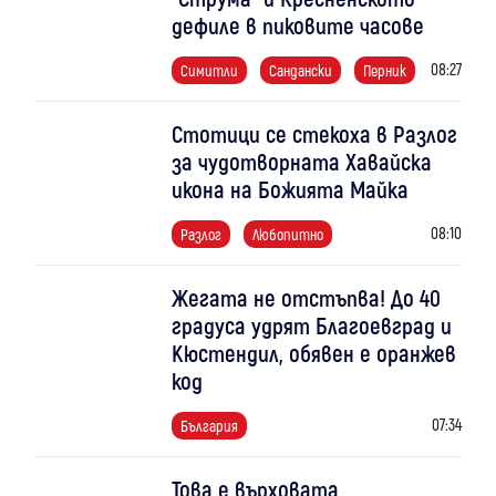
дефиле в пиковите часове
08:27
Симитли
Сандански
Перник
Стотици се стекоха в Разлог
за чудотворната Хавайска
икона на Божията Майка
08:10
Разлог
Любопитно
Жегата не отстъпва! До 40
градуса удрят Благоевград и
Кюстендил, обявен е оранжев
код
07:34
България
Това е върховата